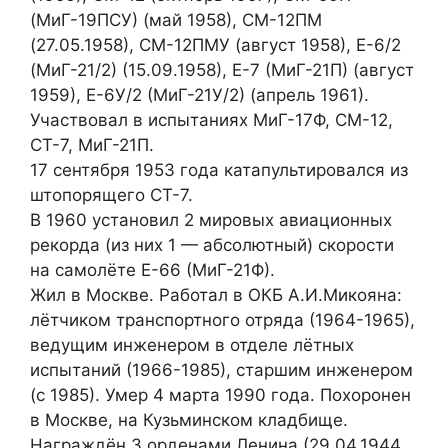
(МиГ-19ПСУ) (май 1958), СМ-12ПМ
(27.05.1958), СМ-12ПМУ (август 1958), Е-6/2
(МиГ-21/2) (15.09.1958), Е-7 (МиГ-21П) (август
1959), Е-6У/2 (МиГ-21У/2) (апрель 1961).
Участвовал в испытаниях МиГ-17Ф, СМ-12,
СТ-7, МиГ-21П.
17 сентября 1953 года катапультировался из
штопорящего СТ-7.
В 1960 установил 2 мировых авиационных
рекорда (из них 1 — абсолютный) скорости
на самолёте Е-66 (МиГ-21Ф).
Жил в Москве. Работал в ОКБ А.И.Микояна:
лётчиком транспортного отряда (1964-1965),
ведущим инженером в отделе лётных
испытаний (1966-1985), старшим инженером
(с 1985). Умер 4 марта 1990 года. Похоронен
в Москве, на Кузьминском кладбище.
Награждён 3 орденами Ленина (29.04.1944,