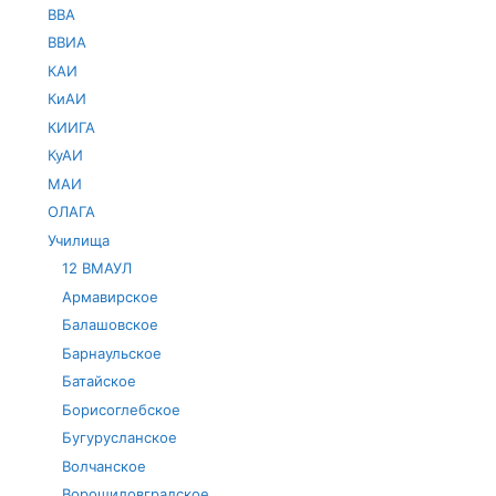
ВВА
ВВИА
КАИ
КиАИ
КИИГА
КуАИ
МАИ
ОЛАГА
Училища
12 ВМАУЛ
Армавирское
Балашовское
Барнаульское
Батайское
Борисоглебское
Бугурусланское
Волчанское
Ворошиловградское