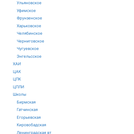
Ульяновское
Уфимское
Фрунзенское
Харьковское
Челябинское
Черниговское
Чугуевское
Энгельсское
ХАИ
ЦАК
ЦПК
ЦПЛИ
Школы
Бирмская
Гатчинская
Егорьевская
Кировобадская
Ленинградская вт