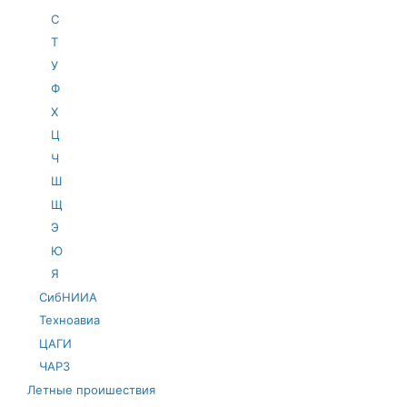
С
Т
У
Ф
Х
Ц
Ч
Ш
Щ
Э
Ю
Я
СибНИИА
Техноавиа
ЦАГИ
ЧАРЗ
Летные проишествия