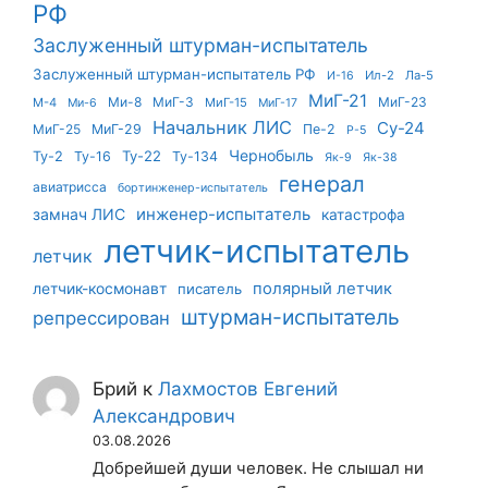
РФ
Заслуженный штурман-испытатель
Заслуженный штурман-испытатель РФ
Ил-2
Ла-5
И-16
МиГ-21
Ми-8
МиГ-3
МиГ-23
М-4
МиГ-15
Ми-6
МиГ-17
Начальник ЛИС
Су-24
МиГ-25
МиГ-29
Пе-2
Р-5
Чернобыль
Ту-22
Ту-2
Ту-16
Ту-134
Як-9
Як-38
генерал
авиатрисса
бортинженер-испытатель
инженер-испытатель
замнач ЛИС
катастрофа
летчик-испытатель
летчик
летчик-космонавт
полярный летчик
писатель
штурман-испытатель
репрессирован
Брий
к
Лахмостов Евгений
Александрович
03.08.2026
Добрейшей души человек. Не слышал ни