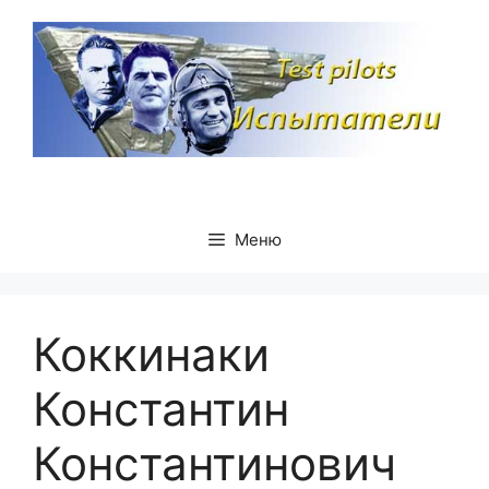
Перейти
к
содержимому
Меню
Коккинаки
Константин
Константинович