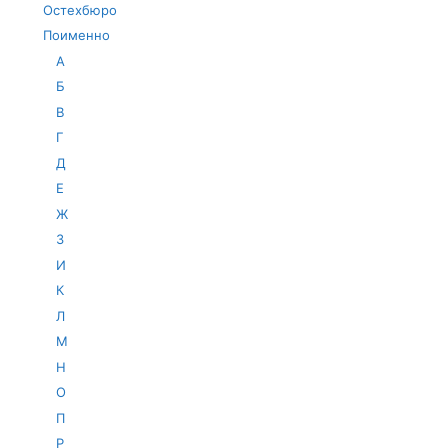
Остехбюро
Поименно
А
Б
В
Г
Д
Е
Ж
З
И
К
Л
М
Н
О
П
Р