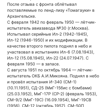
После отзыва с фронта облётывал
поставляемые по ленд-лизу «Томагауки» в
Архангельске.
С февраля 1942 по февраль 1950 — лётчик-
испытатель авиазавода №30 (г.Москва).
Испытывал серийные Ил-2 (1942-1945),
Ил-12 (1946-1950) и их модификации. В
качестве второго пилота поднял в небо и
участвовал в испытаниях Ил-6 (7.08.1943),
Ил-12 (15.08.1945), Ил-22 (24.07.1947). С
февраля 1950 — в запасе.
С августа 1951 по октябрь 1964 — лётчик-
испытатель ОКБ А.И.Микояна. Поднял в небо
и провёл испытания И-340 (СМ-1)
(10.11.1951), СД-25 (МиГ-15бис с бомбами)
(25.03.1952), МиГ-17Р (СР-2) (февраль 1953),
СМ-9/2 (МиГ-19С) (16.09.1954), МиГ-19СВ
(1956), СМ-12 (октябрь 1957), СМ-50П