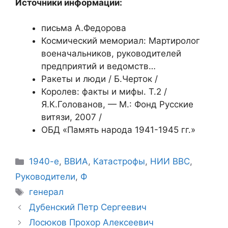
Источники информации:
письма А.Федорова
Космический мемориал: Мартиролог
военачальников, руководителей
предприятий и ведомств…
Ракеты и люди / Б.Черток /
Королев: факты и мифы. Т.2 /
Я.К.Голованов, — М.: Фонд Русские
витязи, 2007 /
ОБД «Память народа 1941-1945 гг.»
Рубрики
1940-е
,
ВВИА
,
Катастрофы
,
НИИ ВВС
,
Руководители
,
Ф
Метки
генерал
Дубенский Петр Сергеевич
Лосюков Прохор Алексеевич