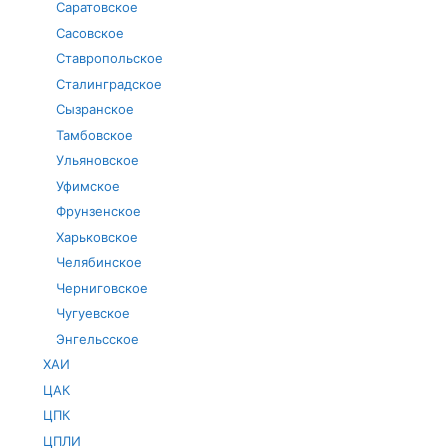
Саратовское
Сасовское
Ставропольское
Сталинградское
Сызранское
Тамбовское
Ульяновское
Уфимское
Фрунзенское
Харьковское
Челябинское
Черниговское
Чугуевское
Энгельсское
ХАИ
ЦАК
ЦПК
ЦПЛИ