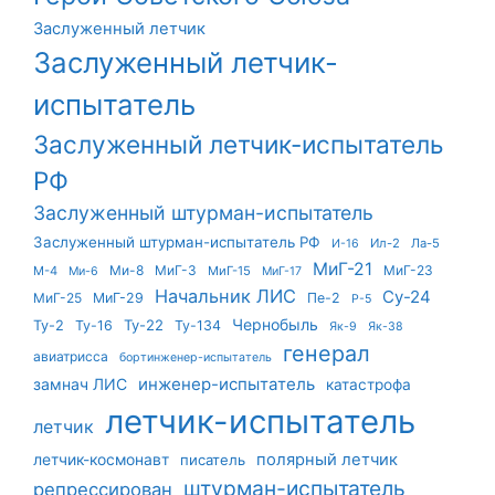
Заслуженный летчик
Заслуженный летчик-
испытатель
Заслуженный летчик-испытатель
РФ
Заслуженный штурман-испытатель
Заслуженный штурман-испытатель РФ
Ил-2
Ла-5
И-16
МиГ-21
Ми-8
МиГ-3
МиГ-23
М-4
МиГ-15
Ми-6
МиГ-17
Начальник ЛИС
Су-24
МиГ-25
МиГ-29
Пе-2
Р-5
Чернобыль
Ту-22
Ту-2
Ту-16
Ту-134
Як-9
Як-38
генерал
авиатрисса
бортинженер-испытатель
инженер-испытатель
замнач ЛИС
катастрофа
летчик-испытатель
летчик
летчик-космонавт
полярный летчик
писатель
штурман-испытатель
репрессирован