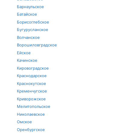
Барнаульское
Батайское
Борисоглебское
Бугурусланское
Волчанское
Ворошиловградское
Ейское
Качинское
Кировоградское
Краснодарское
Краснокутское
Кременчугское
Криворожское
Мелитопольское
Николаевское
Омское
Оренбургское