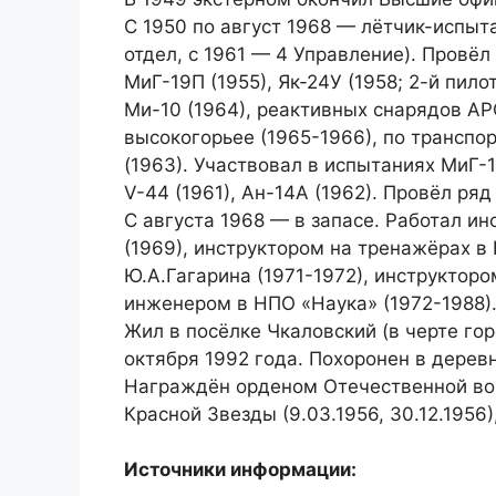
С 1950 по август 1968 — лётчик-испыта
отдел, с 1961 — 4 Управление). Провёл
МиГ-19П (1955), Як-24У (1958; 2-й пило
Ми-10 (1964), реактивных снарядов АР
высокогорьее (1965-1966), по транспо
(1963). Участвовал в испытаниях МиГ-19
V-44 (1961), Ан-14А (1962). Провёл ряд
С августа 1968 — в запасе. Работал и
(1969), инструктором на тренажёрах 
Ю.А.Гагарина (1971-1972), инструктор
инженером в НПО «Наука» (1972-1988)
Жил в посёлке Чкаловский (в черте го
октября 1992 года. Похоронен в дерев
Награждён орденом Отечественной войн
Красной Звезды (9.03.1956, 30.12.1956
Источники информации: