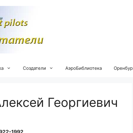
ка
Создатели
АэроБиблиотека
Оренбу
лексей Георгиевич
922-1992