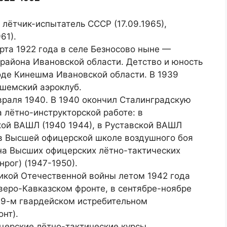
лётчик-испытатель СССР (17.09.1965),
61).
рта 1922 года в селе Безносово ныне —
района Ивановской области. Детство и юность
оде Кинешма Ивановской области. В 1939
шемский аэроклуб.
враля 1940. В 1940 окончил Сталинградскую
 лётно-инструкторской работе: в
ой ВАШЛ (1940 1944), в Руставской ВАШЛ
 в Высшей офицерской школе воздушного боя
 на Высших офицерских лётно-тактических
анрог) (1947-1950).
икой Отечественной войны летом 1942 года
веро-Кавказском фронте, в сентябре-ноябре
29-м гвардейском истребительном
нт).
церские лётно-тактические курсы.