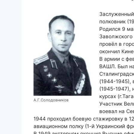
Заслуженный 
полковник (19
Родился 9 ма
Заволжского 
провёл в гор
окончил Кине
В армии с фе
ВАШЛ. Был на
Сталинградск
(1944-1945),
(1945-1947),
курсах (г.Таг
А.Г.Солодовников
Участник Вел
воевал на Се
1944 проходил боевую стажировку в 1
авиационном полку (1-й Украинский фро
В 1949 экстерном окончил Высшие офи