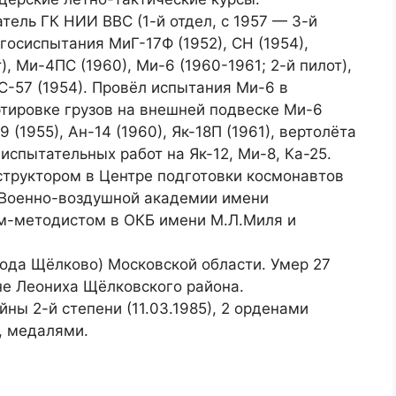
тель ГК НИИ ВВС (1-й отдел, с 1957 — 3-й
 госиспытания МиГ-17Ф (1952), СН (1954),
т), Ми-4ПС (1960), Ми-6 (1960-1961; 2-й пилот),
С-57 (1954). Провёл испытания Ми-6 в
ртировке грузов на внешней подвеске Ми-6
 (1955), Ан-14 (1960), Як-18П (1961), вертолёта
 испытательных работ на Як-12, Ми-8, Ка-25.
нструктором в Центре подготовки космонавтов
в Военно-воздушной академии имени
ом-методистом в ОКБ имени М.Л.Миля и
.
рода Щёлково) Московской области. Умер 27
не Леониха Щёлковского района.
ы 2-й степени (11.03.1985), 2 орденами
), медалями.