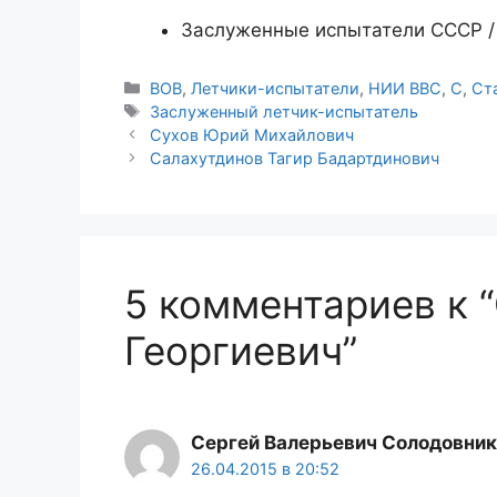
Заслуженные испытатели СССР / 
Рубрики
ВОВ
,
Летчики-испытатели
,
НИИ ВВС
,
С
,
Ст
Метки
Заслуженный летчик-испытатель
Сухов Юрий Михайлович
Салахутдинов Тагир Бадартдинович
5 комментариев к 
Георгиевич”
Сергей Валерьевич Солодовни
26.04.2015 в 20:52