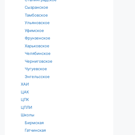
Сызранское
Тамбовское
Ульяновское
Уфимское
Фрунзенское
Харьковское
Челябинское
Черниговское
Чугуевское
Энгельсское
ХАИ
ЦАК
ЦПК
ЦПЛИ
Школы
Бирмская
Гатчинская