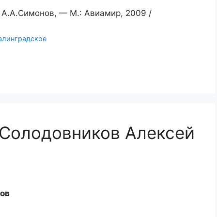
А.А.Симонов, — М.: Авиамир, 2009 /
алинградское
“Солодовников Алексей
ков