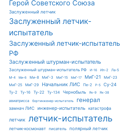
Герой Советского Союза
Заслуженный летчик
Заслуженный летчик-
испытатель
Заслуженный летчик-испытатель
РФ
Заслуженный штурман-испытатель
Заслуженный штурман-испытатель РФ
Ил-2
Ла-5
И-16
МиГ-21
Ми-8
МиГ-3
МиГ-23
М-4
МиГ-15
Ми-6
МиГ-17
Начальник ЛИС
Су-24
МиГ-25
МиГ-29
Пе-2
Р-5
Чернобыль
Ту-22
Ту-2
Ту-16
Ту-134
Як-9
Як-38
генерал
авиатрисса
бортинженер-испытатель
инженер-испытатель
замнач ЛИС
катастрофа
летчик-испытатель
летчик
летчик-космонавт
полярный летчик
писатель