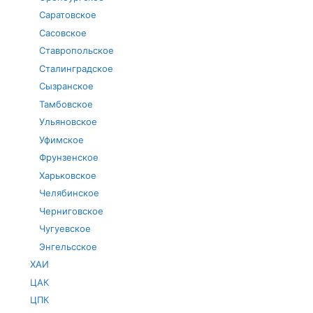
Саратовское
Сасовское
Ставропольское
Сталинградское
Сызранское
Тамбовское
Ульяновское
Уфимское
Фрунзенское
Харьковское
Челябинское
Черниговское
Чугуевское
Энгельсское
ХАИ
ЦАК
ЦПК