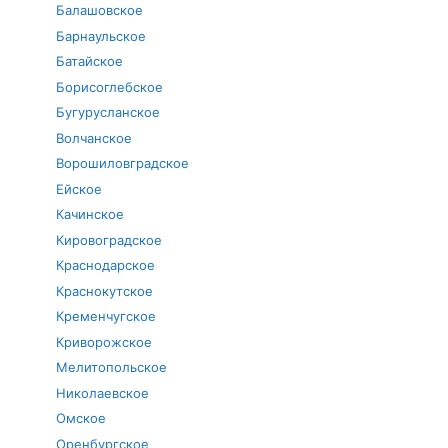
Балашовское
Барнаульское
Батайское
Борисоглебское
Бугурусланское
Волчанское
Ворошиловградское
Ейское
Качинское
Кировоградское
Краснодарское
Краснокутское
Кременчугское
Криворожское
Мелитопольское
Николаевское
Омское
Оренбургское