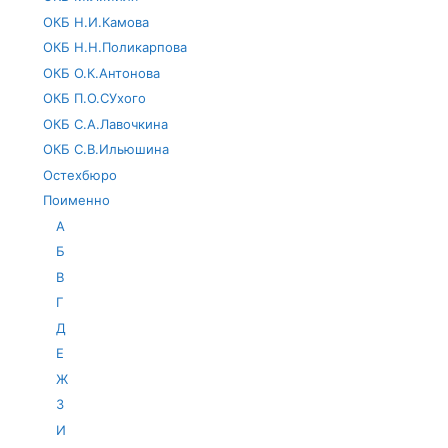
ОКБ Н.И.Камова
ОКБ Н.Н.Поликарпова
ОКБ О.К.Антонова
ОКБ П.О.СУхого
ОКБ С.А.Лавочкина
ОКБ С.В.Ильюшина
Остехбюро
Поименно
А
Б
В
Г
Д
Е
Ж
З
И