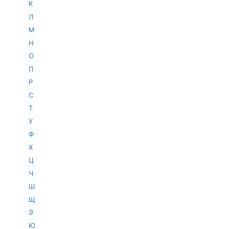
К
Л
М
Н
О
П
Р
С
Т
У
Ф
Х
Ц
Ч
Ш
Щ
Э
Ю