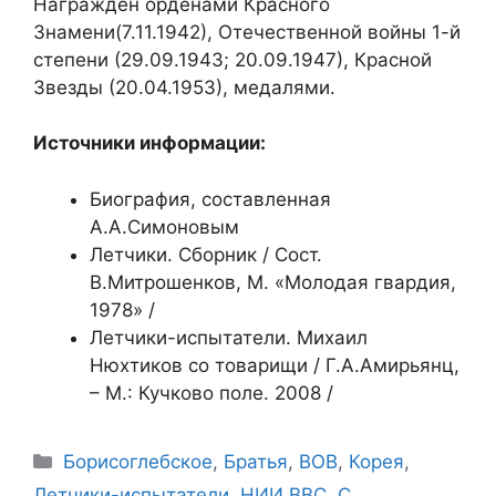
Награждён орденами Красного
Знамени(7.11.1942), Отечественной войны 1-й
степени (29.09.1943; 20.09.1947), Красной
Звезды (20.04.1953), медалями.
Источники информации:
Биография, составленная
А.А.Симоновым
Летчики. Сборник / Сост.
В.Митрошенков, М. «Молодая гвардия,
1978» /
Летчики-испытатели. Михаил
Нюхтиков со товарищи / Г.А.Амирьянц,
– М.: Кучково поле. 2008 /
Рубрики
Борисоглебское
,
Братья
,
ВОВ
,
Корея
,
Летчики-испытатели
,
НИИ ВВС
,
С