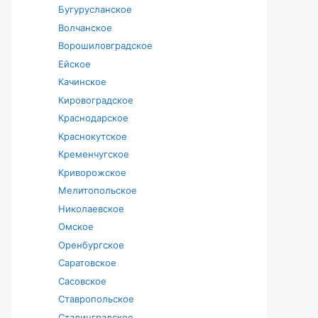
Бугурусланское
Волчанское
Ворошиловградское
Ейское
Качинское
Кировоградское
Краснодарское
Краснокутское
Кременчугское
Криворожское
Мелитопольское
Николаевское
Омское
Оренбургское
Саратовское
Сасовское
Ставропольское
Сталинградское