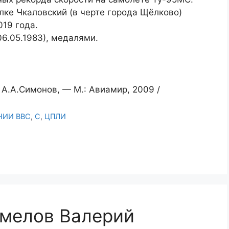
ёлке Чкаловский (в черте города Щёлково)
019 года.
6.05.1983), медалями.
А.А.Симонов, — М.: Авиамир, 2009 /
НИИ ВВС
,
С
,
ЦПЛИ
Смелов Валерий