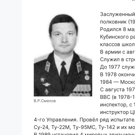
Заслуженный 
полковник (19
Родился 8 ма
Кубинского р
классов школ
В армии с ав
Служил в стр
До 1977 служ
В 1978 оконч
1984 — Моско
С августа 19
ВВС (в 1978-
В.Р.Смелов
инспектор, с
инструктор Ц
4-го Управления. Провёл ряд испытател
Су-24, Ту-22М, Ту-95МС, Ту-142 и их м
В 1989 установил 4 мировых авиацион