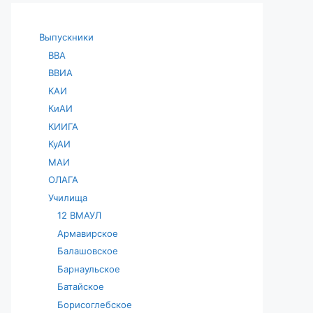
Выпускники
ВВА
ВВИА
КАИ
КиАИ
КИИГА
КуАИ
МАИ
ОЛАГА
Училища
12 ВМАУЛ
Армавирское
Балашовское
Барнаульское
Батайское
Борисоглебское