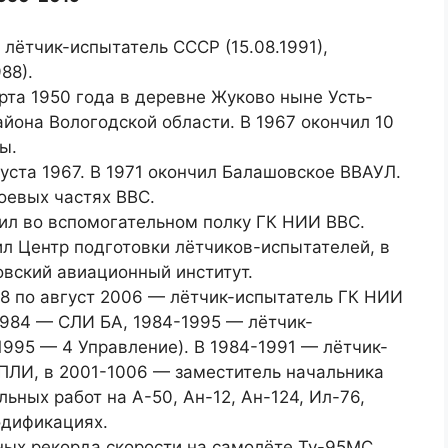
лётчик-испытатель СССР (15.08.1991),
88).
рта 1950 года в деревне Жуково ныне Усть-
айона Вологодской области. В 1967 окончил 10
ы.
густа 1967. В 1971 окончил Балашовское ВВАУЛ.
оевых частях ВВС.
ил во вспомогательном полку ГК НИИ ВВС.
ил Центр подготовки лётчиков-испытателей, в
вский авиационный институт.
78 по август 2006 — лётчик-испытатель ГК НИИ
1984 — СЛИ БА, 1984-1995 — лётчик-
 1995 — 4 Управление). В 1984-1991 — лётчик-
ПЛИ, в 2001-1006 — заместитель начальника
ьных работ на А-50, Ан-12, Ан-124, Ил-76,
одификациях.
ных рекорда скорости на самолёте Ту-95МС.