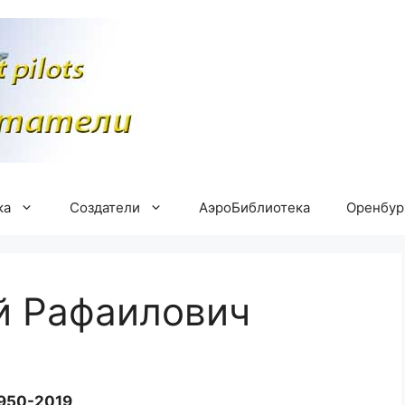
ка
Создатели
АэроБиблиотека
Оренбу
й Рафаилович
950-2019