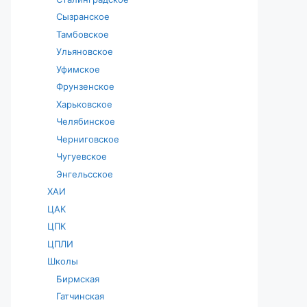
Сызранское
Тамбовское
Ульяновское
Уфимское
Фрунзенское
Харьковское
Челябинское
Черниговское
Чугуевское
Энгельсское
ХАИ
ЦАК
ЦПК
ЦПЛИ
Школы
Бирмская
Гатчинская