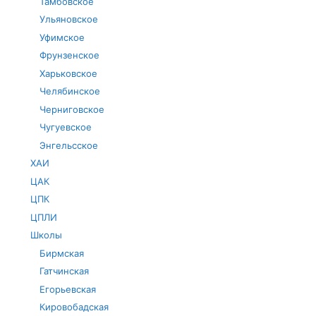
Тамбовское
Ульяновское
Уфимское
Фрунзенское
Харьковское
Челябинское
Черниговское
Чугуевское
Энгельсское
ХАИ
ЦАК
ЦПК
ЦПЛИ
Школы
Бирмская
Гатчинская
Егорьевская
Кировобадская