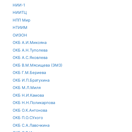
НИИ-1
НИИТЦ
НПП Мир
НТИИМ
ОИЭОН
ОКБ А.И.Микояна
ОКБ А.Н.Туполева
ОКБ А.С.Яковлева
ОКБ В.М.Мясищева (ЭМЗ)
ОКБ Г.М.Бериева
ОКБ И.П.Братухина
ОКБ М.Л.Миля
ОКБ Н.И.Камова
ОКБ Н.Н.Поликарпова
ОКБ О.К.Антонова
ОКБ П.О.СУхого
ОКБ С.А.Лавочкина