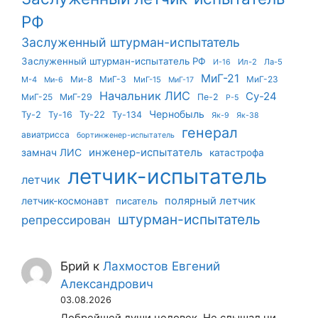
РФ
Заслуженный штурман-испытатель
Заслуженный штурман-испытатель РФ
Ил-2
Ла-5
И-16
МиГ-21
Ми-8
МиГ-3
МиГ-23
М-4
МиГ-15
Ми-6
МиГ-17
Начальник ЛИС
Су-24
МиГ-25
МиГ-29
Пе-2
Р-5
Чернобыль
Ту-22
Ту-2
Ту-16
Ту-134
Як-9
Як-38
генерал
авиатрисса
бортинженер-испытатель
инженер-испытатель
замнач ЛИС
катастрофа
летчик-испытатель
летчик
летчик-космонавт
полярный летчик
писатель
штурман-испытатель
репрессирован
Брий
к
Лахмостов Евгений
Александрович
03.08.2026