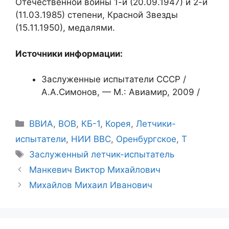
Отечествен­ной войны 1-й (20.09.1947) и 2-й
(11.03.1985) степени, Красной Звезды
(15.11.1950), медалями.
Источники информации:
Заслуженные испытатели СССР /
А.А.Симонов, — М.: Авиамир, 2009 /
Рубрики
ВВИА
,
ВОВ
,
КБ-1
,
Корея
,
Летчики-
испытатели
,
НИИ ВВС
,
Оренбургское
,
Т
Метки
Заслуженный летчик-испытатель
Манкевич Виктор Михайлович
Михайлов Михаил Иванович