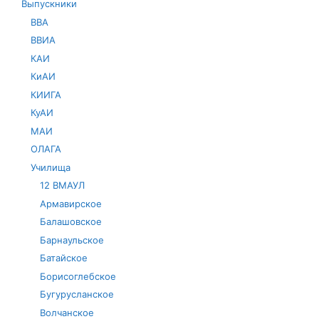
Выпускники
ВВА
ВВИА
КАИ
КиАИ
КИИГА
КуАИ
МАИ
ОЛАГА
Училища
12 ВМАУЛ
Армавирское
Балашовское
Барнаульское
Батайское
Борисоглебское
Бугурусланское
Волчанское