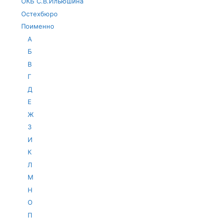
ОКБ С.В.Ильюшина
Остехбюро
Поименно
А
Б
В
Г
Д
Е
Ж
З
И
К
Л
М
Н
О
П