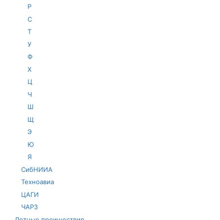
Р
С
Т
У
Ф
Х
Ц
Ч
Ш
Щ
Э
Ю
Я
СибНИИА
Техноавиа
ЦАГИ
ЧАРЗ
Летные проишествия