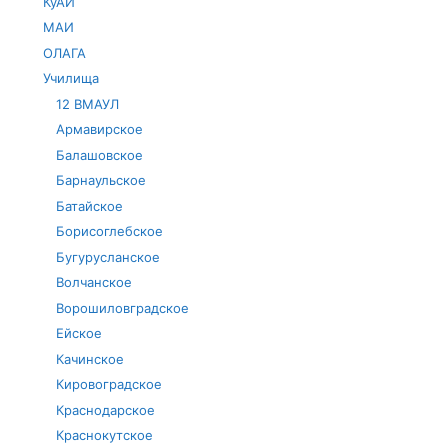
КуАИ
МАИ
ОЛАГА
Училища
12 ВМАУЛ
Армавирское
Балашовское
Барнаульское
Батайское
Борисоглебское
Бугурусланское
Волчанское
Ворошиловградское
Ейское
Качинское
Кировоградское
Краснодарское
Краснокутское