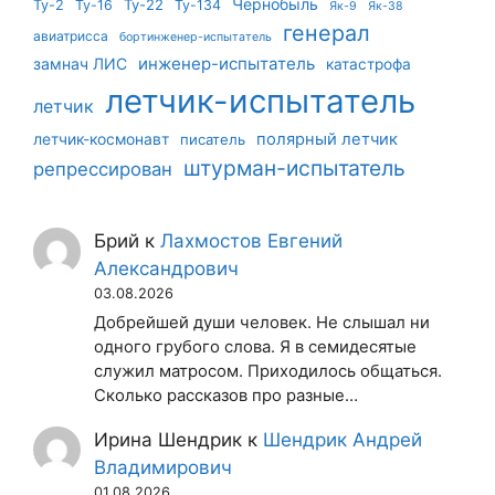
Чернобыль
Ту-22
Ту-2
Ту-16
Ту-134
Як-9
Як-38
генерал
авиатрисса
бортинженер-испытатель
инженер-испытатель
замнач ЛИС
катастрофа
летчик-испытатель
летчик
летчик-космонавт
полярный летчик
писатель
штурман-испытатель
репрессирован
Брий
к
Лахмостов Евгений
Александрович
03.08.2026
Добрейшей души человек. Не слышал ни
одного грубого слова. Я в семидесятые
служил матросом. Приходилось общаться.
Сколько рассказов про разные…
Ирина Шендрик
к
Шендрик Андрей
Владимирович
01.08.2026