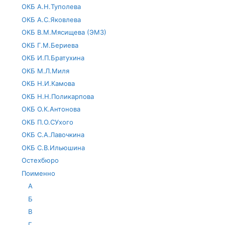
ОКБ А.Н.Туполева
ОКБ А.С.Яковлева
ОКБ В.М.Мясищева (ЭМЗ)
ОКБ Г.М.Бериева
ОКБ И.П.Братухина
ОКБ М.Л.Миля
ОКБ Н.И.Камова
ОКБ Н.Н.Поликарпова
ОКБ О.К.Антонова
ОКБ П.О.СУхого
ОКБ С.А.Лавочкина
ОКБ С.В.Ильюшина
Остехбюро
Поименно
А
Б
В
Г