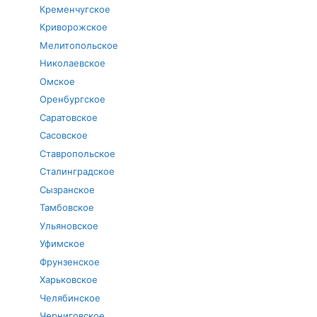
Кременчугское
Криворожское
Мелитопольское
Николаевское
Омское
Оренбургское
Саратовское
Сасовское
Ставропольское
Сталинградское
Сызранское
Тамбовское
Ульяновское
Уфимское
Фрунзенское
Харьковское
Челябинское
Черниговское