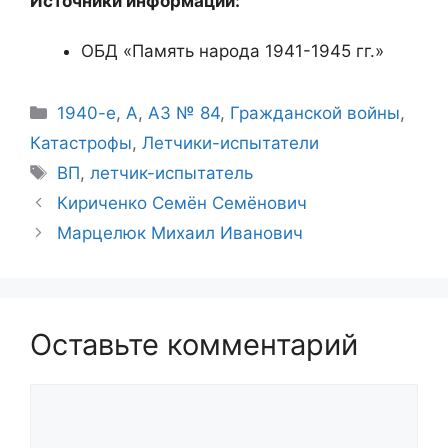
Источники информации:
ОБД «Память народа 1941-1945 гг.»
Рубрики
1940-е
,
А
,
АЗ № 84
,
Гражданской войны
,
Катастрофы
,
Летчики-испытатели
Метки
ВП
,
летчик-испытатель
Кириченко Семён Семёнович
Марцелюк Михаил Иванович
Оставьте комментарий
Комментарий