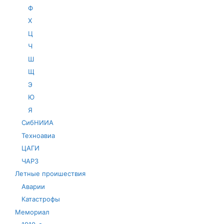
Ф
Х
Ц
Ч
Ш
Щ
Э
Ю
Я
СибНИИА
Техноавиа
ЦАГИ
ЧАРЗ
Летные проишествия
Аварии
Катастрофы
Мемориал