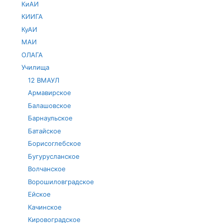
КиАИ
КИИГА
КуАИ
МАИ
ОЛАГА
Училища
12 ВМАУЛ
Армавирское
Балашовское
Барнаульское
Батайское
Борисоглебское
Бугурусланское
Волчанское
Ворошиловградское
Ейское
Качинское
Кировоградское