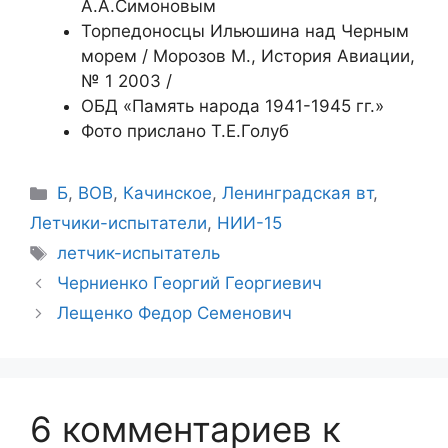
А.А.Симоновым
Торпедоносцы Ильюшина над Черным
морем / Морозов М., История Авиации,
№ 1 2003 /
ОБД «Память народа 1941-1945 гг.»
Фото прислано Т.Е.Голуб
Рубрики
Б
,
ВОВ
,
Качинское
,
Ленинградская вт
,
Летчики-испытатели
,
НИИ-15
Метки
летчик-испытатель
Черниенко Георгий Георгиевич
Лещенко Федор Семенович
6 комментариев к