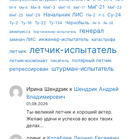
МиГ-21
Ми-8
МиГ-3
МиГ-23
М-4
МиГ-15
Ми-6
МиГ-17
Начальник ЛИС
Су-24
МиГ-25
МиГ-29
Пе-2
Р-5
Чернобыль
Ту-22
Ту-2
Ту-16
Ту-134
Як-9
Як-38
генерал
авиатрисса
бортинженер-испытатель
инженер-испытатель
замнач ЛИС
катастрофа
летчик-испытатель
летчик
летчик-космонавт
полярный летчик
писатель
штурман-испытатель
репрессирован
Ирина Шендрик
к
Шендрик Андрей
Владимирович
01.08.2026
Ты-великий летчик и хороший актер.
Желаю удачи и успехов во всех твоих
делах...
оленг
к
Кораблев Леонид Евсеевич