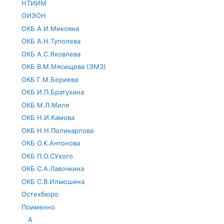
НТИИМ
ОИЭОН
ОКБ А.И.Микояна
ОКБ А.Н.Туполева
ОКБ А.С.Яковлева
ОКБ В.М.Мясищева (ЭМЗ)
ОКБ Г.М.Бериева
ОКБ И.П.Братухина
ОКБ М.Л.Миля
ОКБ Н.И.Камова
ОКБ Н.Н.Поликарпова
ОКБ О.К.Антонова
ОКБ П.О.СУхого
ОКБ С.А.Лавочкина
ОКБ С.В.Ильюшина
Остехбюро
Поименно
А