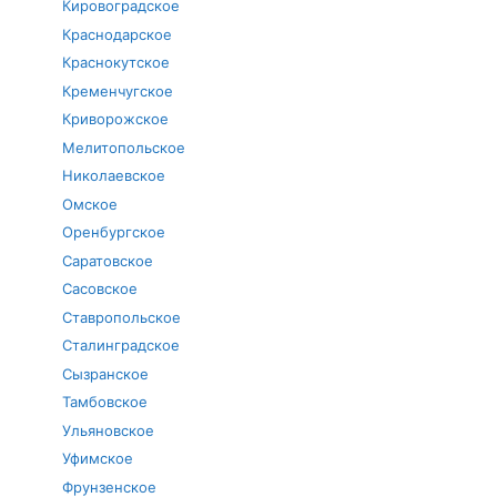
Кировоградское
Краснодарское
Краснокутское
Кременчугское
Криворожское
Мелитопольское
Николаевское
Омское
Оренбургское
Саратовское
Сасовское
Ставропольское
Сталинградское
Сызранское
Тамбовское
Ульяновское
Уфимское
Фрунзенское