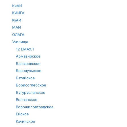
КиАИ
КИИГА
КуАИ
МАИ
ОЛАГА
Училища
12 ВМАУЛ
Армавирское
Балашовское
Барнаульское
Батайское
Борисоглебское
Бугурусланское
Волчанское
Ворошиловградское
Ейское
Качинское