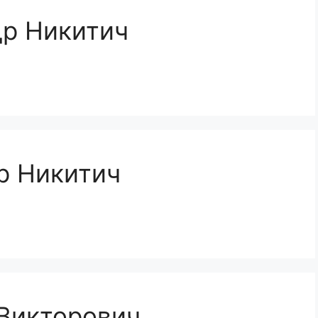
др Никитич
р Никитич
 Викторович