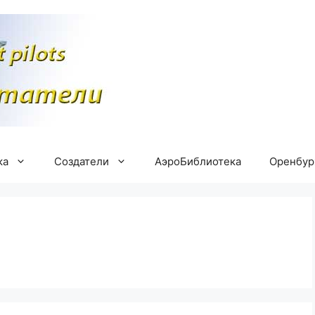
ка
Создатели
АэроБиблиотека
Оренбу