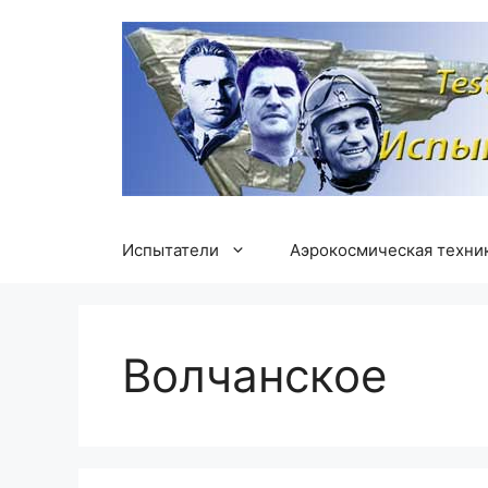
Перейти
к
содержимому
Испытатели
Аэрокосмическая техни
Волчанское