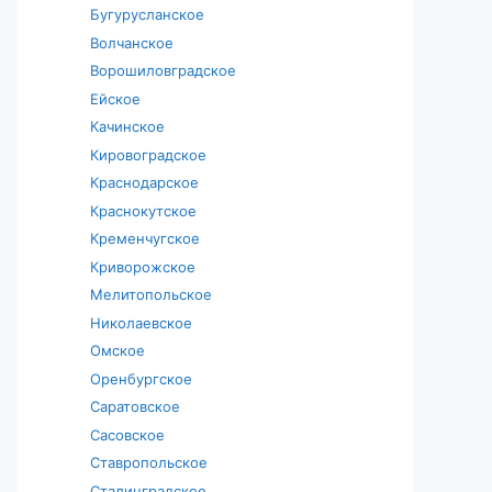
Бугурусланское
Волчанское
Ворошиловградское
Ейское
Качинское
Кировоградское
Краснодарское
Краснокутское
Кременчугское
Криворожское
Мелитопольское
Николаевское
Омское
Оренбургское
Саратовское
Сасовское
Ставропольское
Сталинградское