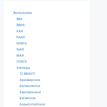
Выпускники
ВВА
ВВИА
КАИ
КиАИ
КИИГА
КуАИ
МАИ
ОЛАГА
Училища
12 ВМАУЛ
Армавирское
Балашовское
Барнаульское
Батайское
Борисоглебское