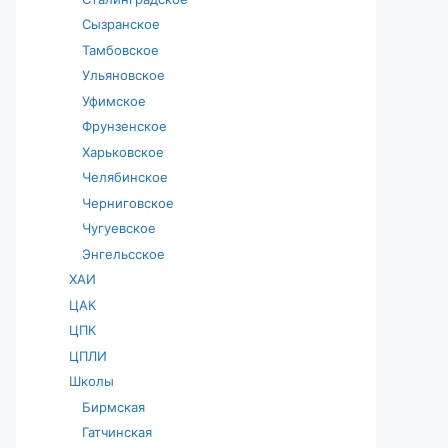
Сызранское
Тамбовское
Ульяновское
Уфимское
Фрунзенское
Харьковское
Челябинское
Черниговское
Чугуевское
Энгельсское
ХАИ
ЦАК
ЦПК
ЦПЛИ
Школы
Бирмская
Гатчинская