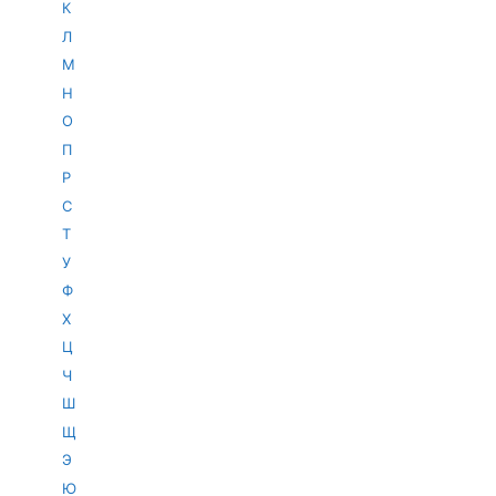
К
Л
М
Н
О
П
Р
С
Т
У
Ф
Х
Ц
Ч
Ш
Щ
Э
Ю