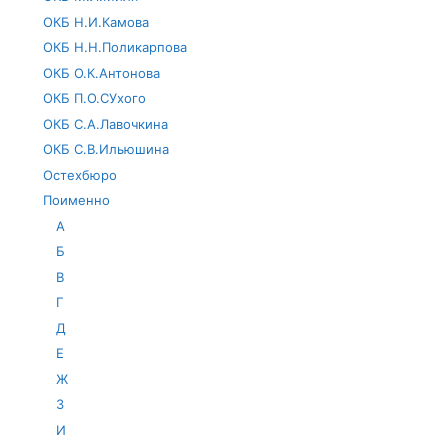
ОКБ Н.И.Камова
ОКБ Н.Н.Поликарпова
ОКБ О.К.Антонова
ОКБ П.О.СУхого
ОКБ С.А.Лавочкина
ОКБ С.В.Ильюшина
Остехбюро
Поименно
А
Б
В
Г
Д
Е
Ж
З
И