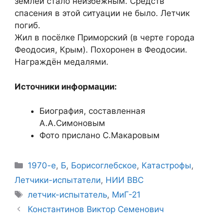
землей стало неизбежным. Средств
спасения в этой ситуации не было. Летчик
погиб.
Жил в посёлке Приморский (в черте города
Феодосия, Крым). Похоронен в Феодосии.
Награждён медалями.
Источники информации:
Биография, составленная
А.А.Симоновым
Фото прислано С.Макаровым
Рубрики
1970-е
,
Б
,
Борисоглебское
,
Катастрофы
,
Летчики-испытатели
,
НИИ ВВС
Метки
летчик-испытатель
,
МиГ-21
Константинов Виктор Семенович