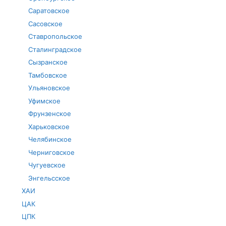
Саратовское
Сасовское
Ставропольское
Сталинградское
Сызранское
Тамбовское
Ульяновское
Уфимское
Фрунзенское
Харьковское
Челябинское
Черниговское
Чугуевское
Энгельсское
ХАИ
ЦАК
ЦПК