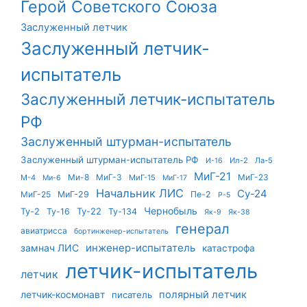
Герой Советского Союза
Заслуженный летчик
Заслуженный летчик-
испытатель
Заслуженный летчик-испытатель
РФ
Заслуженный штурман-испытатель
Заслуженный штурман-испытатель РФ
Ил-2
Ла-5
И-16
МиГ-21
Ми-8
МиГ-3
МиГ-23
М-4
МиГ-15
Ми-6
МиГ-17
Начальник ЛИС
Су-24
МиГ-25
МиГ-29
Пе-2
Р-5
Чернобыль
Ту-22
Ту-2
Ту-16
Ту-134
Як-9
Як-38
генерал
авиатрисса
бортинженер-испытатель
инженер-испытатель
замнач ЛИС
катастрофа
летчик-испытатель
летчик
летчик-космонавт
полярный летчик
писатель