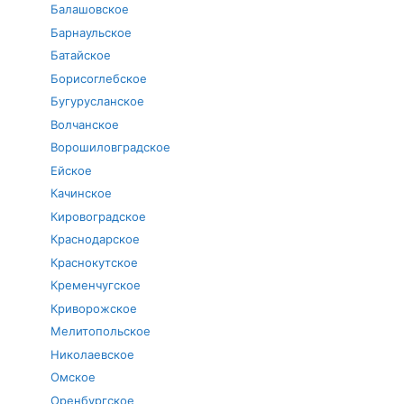
Балашовское
Барнаульское
Батайское
Борисоглебское
Бугурусланское
Волчанское
Ворошиловградское
Ейское
Качинское
Кировоградское
Краснодарское
Краснокутское
Кременчугское
Криворожское
Мелитопольское
Николаевское
Омское
Оренбургское