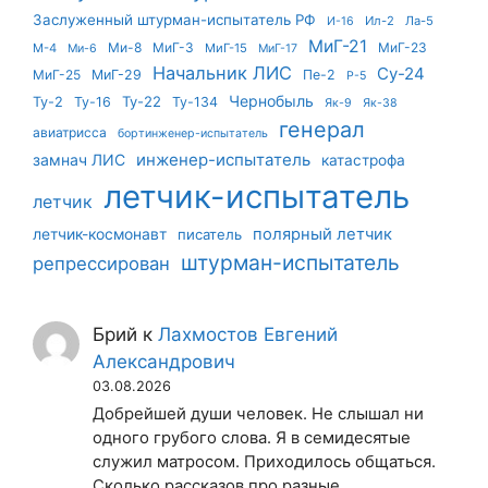
Заслуженный штурман-испытатель РФ
Ил-2
Ла-5
И-16
МиГ-21
Ми-8
МиГ-3
МиГ-23
М-4
МиГ-15
Ми-6
МиГ-17
Начальник ЛИС
Су-24
МиГ-25
МиГ-29
Пе-2
Р-5
Чернобыль
Ту-22
Ту-2
Ту-16
Ту-134
Як-9
Як-38
генерал
авиатрисса
бортинженер-испытатель
инженер-испытатель
замнач ЛИС
катастрофа
летчик-испытатель
летчик
летчик-космонавт
полярный летчик
писатель
штурман-испытатель
репрессирован
Брий
к
Лахмостов Евгений
Александрович
03.08.2026
Добрейшей души человек. Не слышал ни
одного грубого слова. Я в семидесятые
служил матросом. Приходилось общаться.
Сколько рассказов про разные…