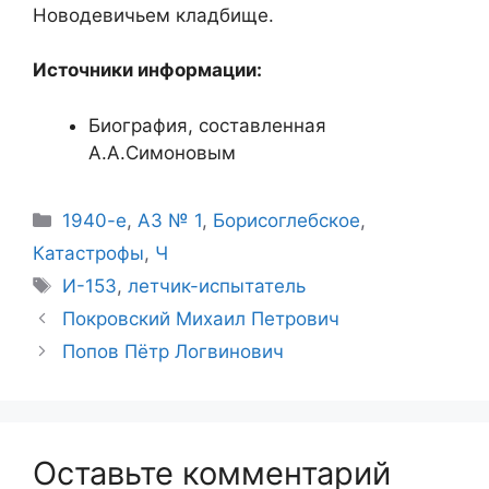
Новодевичьем кладбище.
Источники информации:
Биография, составленная
А.А.Симоновым
Рубрики
1940-е
,
АЗ № 1
,
Борисоглебское
,
Катастрофы
,
Ч
Метки
И-153
,
летчик-испытатель
Покровский Михаил Петрович
Попов Пётр Логвинович
Оставьте комментарий