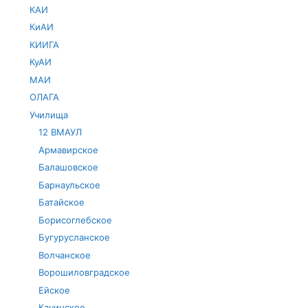
КАИ
КиАИ
КИИГА
КуАИ
МАИ
ОЛАГА
Училища
12 ВМАУЛ
Армавирское
Балашовское
Барнаульское
Батайское
Борисоглебское
Бугурусланское
Волчанское
Ворошиловградское
Ейское
Качинское