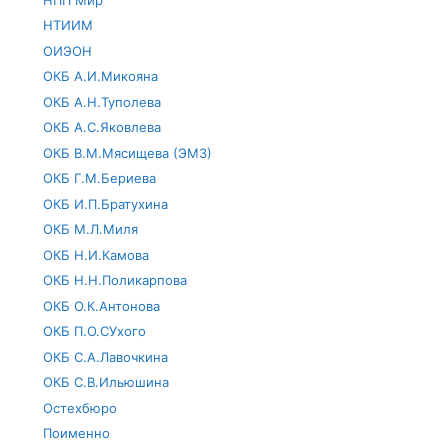
НТИИМ
ОИЭОН
ОКБ А.И.Микояна
ОКБ А.Н.Туполева
ОКБ А.С.Яковлева
ОКБ В.М.Мясищева (ЭМЗ)
ОКБ Г.М.Бериева
ОКБ И.П.Братухина
ОКБ М.Л.Миля
ОКБ Н.И.Камова
ОКБ Н.Н.Поликарпова
ОКБ О.К.Антонова
ОКБ П.О.СУхого
ОКБ С.А.Лавочкина
ОКБ С.В.Ильюшина
Остехбюро
Поименно