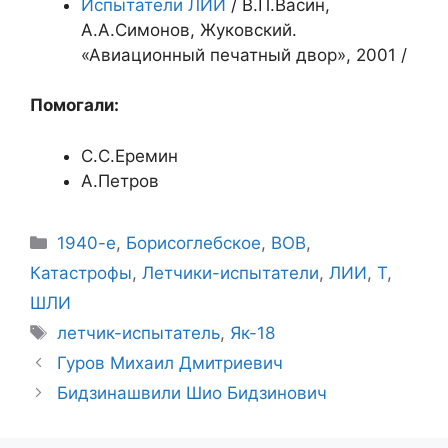
Испытатели ЛИИ
/ В.П.Васин,
А.А.Симонов, Жуковский.
«Авиационный печатный двор», 2001 /
Помогали:
С.С.Еремин
А.Петров
Рубрики
1940-е
,
Борисоглебское
,
ВОВ
,
Катастрофы
,
Летчики-испытатели
,
ЛИИ
,
Т
,
ШЛИ
Метки
летчик-испытатель
,
Як-18
Гуров Михаил Дмитриевич
Бидзинашвили Шио Бидзинович