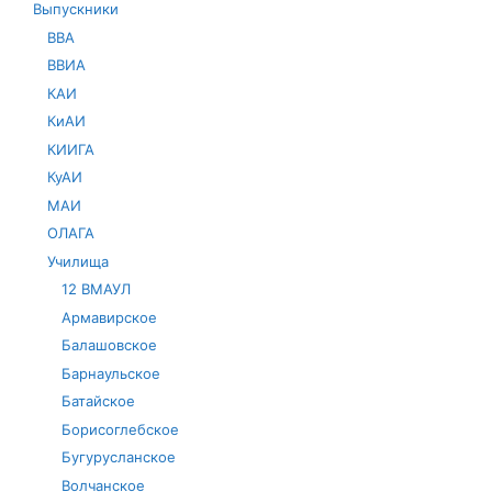
Выпускники
ВВА
ВВИА
КАИ
КиАИ
КИИГА
КуАИ
МАИ
ОЛАГА
Училища
12 ВМАУЛ
Армавирское
Балашовское
Барнаульское
Батайское
Борисоглебское
Бугурусланское
Волчанское