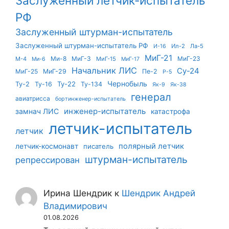
Заслуженный летчик-испытатель
РФ
Заслуженный штурман-испытатель
Заслуженный штурман-испытатель РФ
Ил-2
Ла-5
И-16
МиГ-21
Ми-8
МиГ-3
МиГ-23
М-4
МиГ-15
Ми-6
МиГ-17
Начальник ЛИС
Су-24
МиГ-25
МиГ-29
Пе-2
Р-5
Чернобыль
Ту-22
Ту-2
Ту-16
Ту-134
Як-9
Як-38
генерал
авиатрисса
бортинженер-испытатель
инженер-испытатель
замнач ЛИС
катастрофа
летчик-испытатель
летчик
летчик-космонавт
полярный летчик
писатель
штурман-испытатель
репрессирован
Ирина Шендрик
к
Шендрик Андрей
Владимирович
01.08.2026