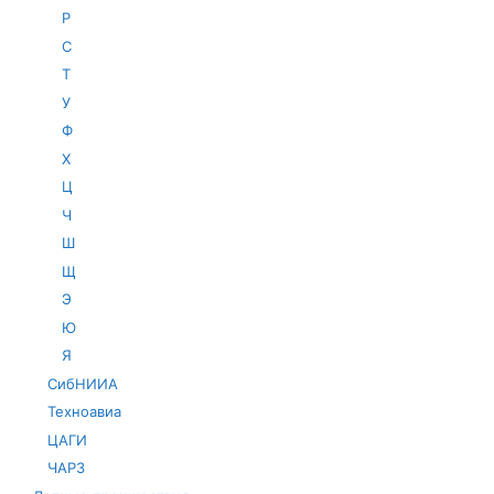
Р
С
Т
У
Ф
Х
Ц
Ч
Ш
Щ
Э
Ю
Я
СибНИИА
Техноавиа
ЦАГИ
ЧАРЗ