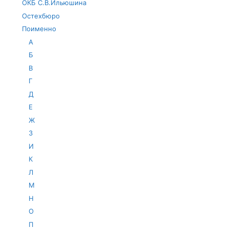
ОКБ С.В.Ильюшина
Остехбюро
Поименно
А
Б
В
Г
Д
Е
Ж
З
И
К
Л
М
Н
О
П