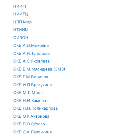
НИИ-1
НИИТЦ
НПП Мир
НТИИМ
ОИЭОН
ОКБ А.И.Микояна
ОКБ А.Н.Туполева
ОКБ А.С.Яковлева
ОКБ В.М.Мясищева (ЭМЗ)
ОКБ Г.М.Бериева
ОКБ И.П.Братухина
ОКБ М.Л.Миля
ОКБ Н.И.Камова
ОКБ Н.Н.Поликарпова
ОКБ О.К.Антонова
ОКБ П.О.СУхого
ОКБ С.А.Лавочкина