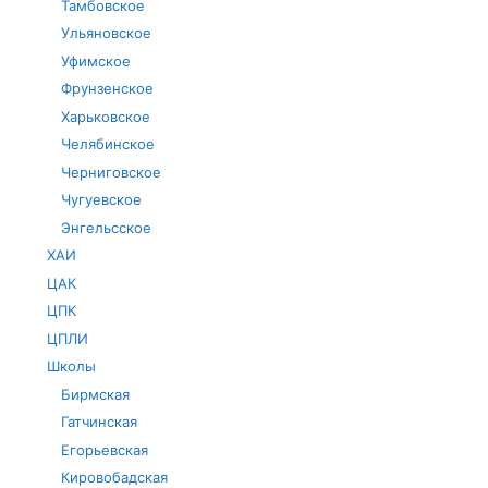
Тамбовское
Ульяновское
Уфимское
Фрунзенское
Харьковское
Челябинское
Черниговское
Чугуевское
Энгельсское
ХАИ
ЦАК
ЦПК
ЦПЛИ
Школы
Бирмская
Гатчинская
Егорьевская
Кировобадская