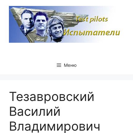
Перейти
к
содержимому
Меню
Тезавровский
Василий
Владимирович