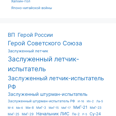
Халхин-Гол
Японо-китайской войны
ВП
Герой России
Герой Советского Союза
Заслуженный летчик
Заслуженный летчик-
испытатель
Заслуженный летчик-испытатель
РФ
Заслуженный штурман-испытатель
Заслуженный штурман-испытатель РФ
Ил-2
Ла-5
И-16
МиГ-21
Ми-8
МиГ-3
МиГ-23
М-4
МиГ-15
Ми-6
МиГ-17
Начальник ЛИС
Су-24
МиГ-25
МиГ-29
Пе-2
Р-5