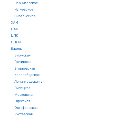
Черниговское
Чугуевское
Энгельсское
ХАИ
ЦАК
ЦПК
ЦПЛИ
Школы
Бирмская
Гатчинская
Егорьевская
Кировобадская
Ленинградская вт
Липецкая
Московская
Одесская
Остафьевская
Руставская