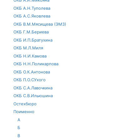
ОКБ А.И.Микояна
ОКБ А.Н.Туполева
ОКБ А.С.Яковлева
ОКБ В.М.Мясищева (ЭМЗ)
ОКБ Г.М.Бериева
ОКБ И.П.Братухина
ОКБ М.Л.Миля
ОКБ Н.И.Камова
ОКБ Н.Н.Поликарпова
ОКБ О.К.Антонова
ОКБ П.О.СУхого
ОКБ С.А.Лавочкина
ОКБ С.В.Ильюшина
Остехбюро
Поименно
А
Б
В