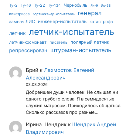
Чернобыль
Ту-22
Ту-2
Ту-16
Ту-134
Як-9
Як-38
генерал
авиатрисса
бортинженер-испытатель
инженер-испытатель
замнач ЛИС
катастрофа
летчик-испытатель
летчик
летчик-космонавт
полярный летчик
писатель
штурман-испытатель
репрессирован
Брий
к
Лахмостов Евгений
Александрович
03.08.2026
Добрейшей души человек. Не слышал ни
одного грубого слова. Я в семидесятые
служил матросом. Приходилось общаться.
Сколько рассказов про разные…
Ирина Шендрик
к
Шендрик Андрей
Владимирович