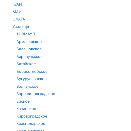
КуАИ
МАИ
ОЛАГА
Училища
12 ВМАУЛ
Армавирское
Балашовское
Барнаульское
Батайское
Борисоглебское
Бугурусланское
Волчанское
Ворошиловградское
Ейское
Качинское
Кировоградское
Краснодарское
Краснокутское