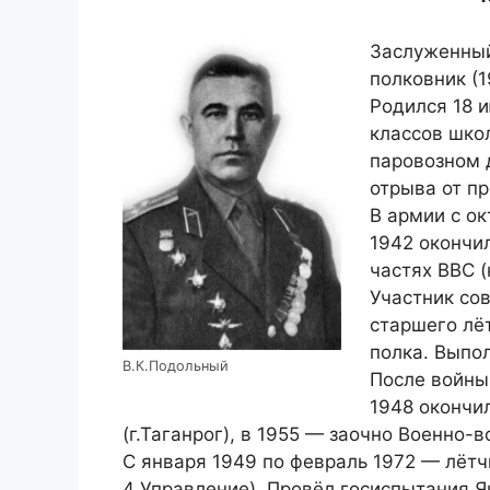
Заслуженный
полковник (1
Родился 18 и
классов шко
паровозном 
отрыва от п
В армии с ок
1942 окончи
частях ВВС (
Участник со
старшего лё
полка. Выпол
В.К.Подольный
После войны
1948 окончи
(г.Таганрог), в 1955 — заочно Военно
С января 1949 по февраль 1972 — лётч
4 Управление). Провёл госиспытания Я