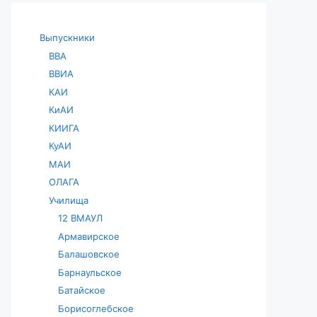
Выпускники
ВВА
ВВИА
КАИ
КиАИ
КИИГА
КуАИ
МАИ
ОЛАГА
Училища
12 ВМАУЛ
Армавирское
Балашовское
Барнаульское
Батайское
Борисоглебское