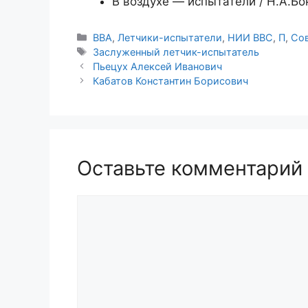
В воздухе — испытатели / Н.А.Бо
Рубрики
ВВА
,
Летчики-испытатели
,
НИИ ВВС
,
П
,
Со
Метки
Заслуженный летчик-испытатель
Пьецух Алексей Иванович
Кабатов Константин Борисович
Оставьте комментарий
Комментарий