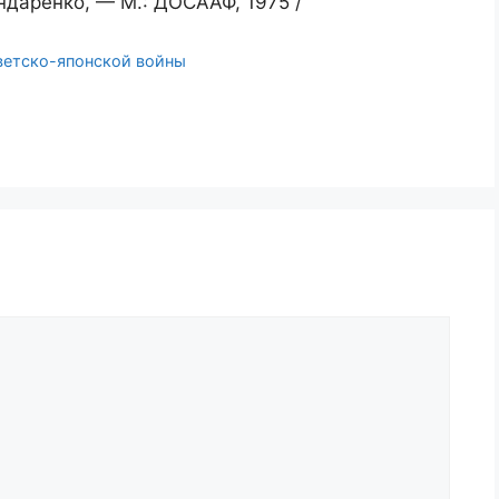
ндаренко, — М.: ДОСААФ, 1975 /
ветско-японской войны