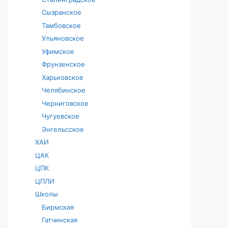
Сызранское
Тамбовское
Ульяновское
Уфимское
Фрунзенское
Харьковское
Челябинское
Черниговское
Чугуевское
Энгельсское
ХАИ
ЦАК
ЦПК
ЦПЛИ
Школы
Бирмская
Гатчинская