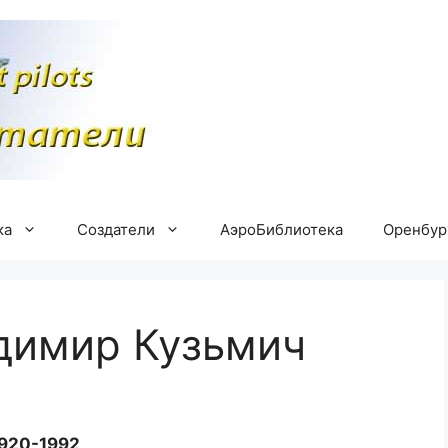
ка
Создатели
АэроБиблиотека
Оренбу
димир Кузьмич
920-1992