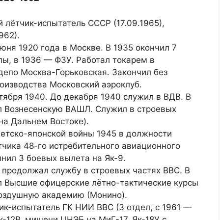
 лётчик-испытатель СССР (17.09.1965),
962).
юня 1920 года в Москве. В 1935 окончил 7
лы, в 1936 — ФЗУ. Работал токарем в
депо Москва-Горьковская. Закончил без
роизводства Московский аэроклуб.
тября 1940. До декабря 1940 служил в ВДВ. В
л Вознесенскую ВАШЛ. Служил в строевых
на Дальнем Востоке).
ветско-японской войны 1945 в должности
тчика 48-го истребительного авиационного
нил 3 боевых вылета на Як-9.
 продолжал службу в строевых частях ВВС. В
л Высшие офицерские лётно-тактические курсы
-воздушную академию (Монино).
ик-испытатель ГК НИИ ВВС (3 отдел, с 1961 —
к-12Р, мишени ЦНЭБ на МиГ-17, Як-18У с