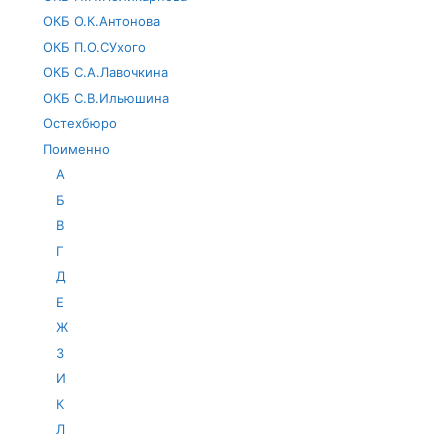
ОКБ О.К.Антонова
ОКБ П.О.СУхого
ОКБ С.А.Лавочкина
ОКБ С.В.Ильюшина
Остехбюро
Поименно
А
Б
В
Г
Д
Е
Ж
З
И
К
Л