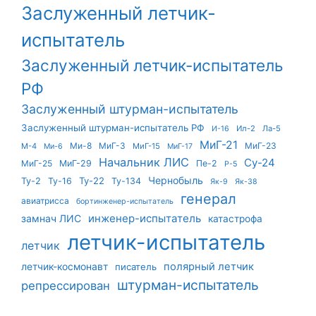
Заслуженный летчик-
испытатель
Заслуженный летчик-испытатель
РФ
Заслуженный штурман-испытатель
Заслуженный штурман-испытатель РФ
Ил-2
Ла-5
И-16
МиГ-21
Ми-8
МиГ-3
МиГ-23
М-4
МиГ-15
Ми-6
МиГ-17
Начальник ЛИС
Су-24
МиГ-25
МиГ-29
Пе-2
Р-5
Чернобыль
Ту-22
Ту-2
Ту-16
Ту-134
Як-9
Як-38
генерал
авиатрисса
бортинженер-испытатель
инженер-испытатель
замнач ЛИС
катастрофа
летчик-испытатель
летчик
летчик-космонавт
полярный летчик
писатель
штурман-испытатель
репрессирован