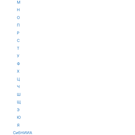
М
Н
О
П
Р
С
Т
У
Ф
Х
Ц
Ч
Ш
Щ
Э
Ю
Я
СибНИИА