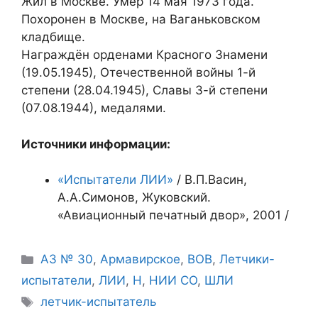
Жил в Москве. Умер 14 мая 1973 года.
Похоронен в Москве, на Ваганьковском
кладбище.
Награждён орденами Красного Знамени
(19.05.1945), Отечественной войны 1-й
степени (28.04.1945), Славы 3-й степени
(07.08.1944), медалями.
Источники информации:
«Испытатели ЛИИ»
/ В.П.Васин,
А.А.Симонов, Жуковский.
«Авиационный печатный двор», 2001 /
Рубрики
АЗ № 30
,
Армавирское
,
ВОВ
,
Летчики-
испытатели
,
ЛИИ
,
Н
,
НИИ СО
,
ШЛИ
Метки
летчик-испытатель