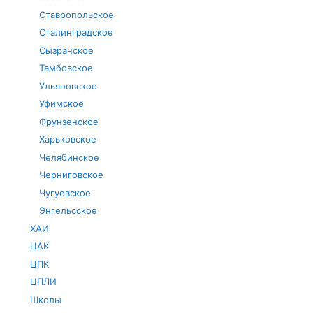
Ставропольское
Сталинградское
Сызранское
Тамбовское
Ульяновское
Уфимское
Фрунзенское
Харьковское
Челябинское
Черниговское
Чугуевское
Энгельсское
ХАИ
ЦАК
ЦПК
ЦПЛИ
Школы