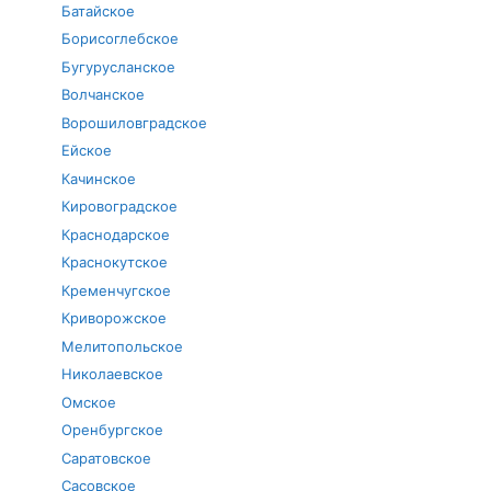
Батайское
Борисоглебское
Бугурусланское
Волчанское
Ворошиловградское
Ейское
Качинское
Кировоградское
Краснодарское
Краснокутское
Кременчугское
Криворожское
Мелитопольское
Николаевское
Омское
Оренбургское
Саратовское
Сасовское