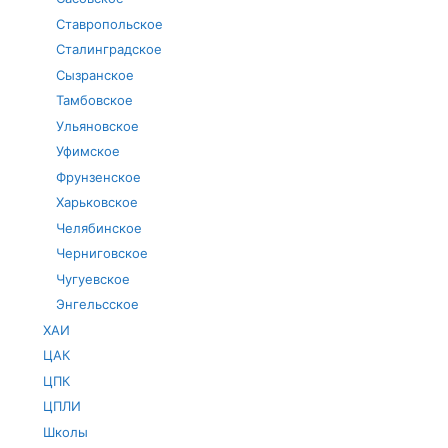
Ставропольское
Сталинградское
Сызранское
Тамбовское
Ульяновское
Уфимское
Фрунзенское
Харьковское
Челябинское
Черниговское
Чугуевское
Энгельсское
ХАИ
ЦАК
ЦПК
ЦПЛИ
Школы