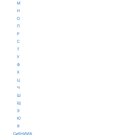
М
Н
О
П
Р
С
Т
У
Ф
Х
Ц
Ч
Ш
Щ
Э
Ю
Я
СибНИИА