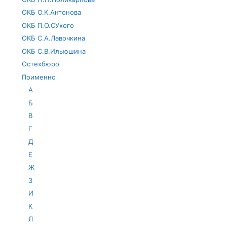
ОКБ О.К.Антонова
ОКБ П.О.СУхого
ОКБ С.А.Лавочкина
ОКБ С.В.Ильюшина
Остехбюро
Поименно
А
Б
В
Г
Д
Е
Ж
З
И
К
Л