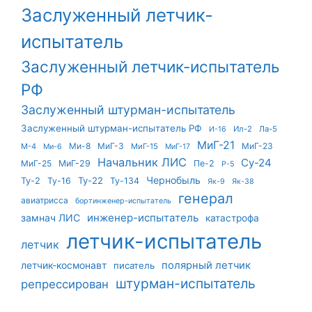
Заслуженный летчик-
испытатель
Заслуженный летчик-испытатель
РФ
Заслуженный штурман-испытатель
Заслуженный штурман-испытатель РФ
Ил-2
Ла-5
И-16
МиГ-21
Ми-8
МиГ-3
МиГ-23
М-4
МиГ-15
Ми-6
МиГ-17
Начальник ЛИС
Су-24
МиГ-25
МиГ-29
Пе-2
Р-5
Чернобыль
Ту-22
Ту-2
Ту-16
Ту-134
Як-9
Як-38
генерал
авиатрисса
бортинженер-испытатель
инженер-испытатель
замнач ЛИС
катастрофа
летчик-испытатель
летчик
летчик-космонавт
полярный летчик
писатель
штурман-испытатель
репрессирован