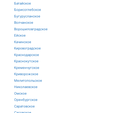
Батайское
Борисоглебское
Бугурусланское
Волчанское
Ворошиловградское
Ейское
Качинское
Кировоградское
Краснодарское
Краснокутское
Кременчугское
Криворожское
Мелитопольское
Николаевское
Омское
Оренбургское
Саратовское
Сасовское