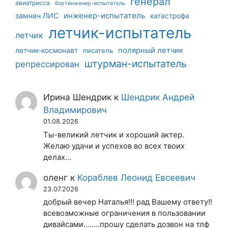
генерал
авиатрисса
бортинженер-испытатель
инженер-испытатель
замнач ЛИС
катастрофа
летчик-испытатель
летчик
летчик-космонавт
полярный летчик
писатель
штурман-испытатель
репрессирован
Ирина Шендрик
к
Шендрик Андрей
Владимирович
01.08.2026
Ты-великий летчик и хороший актер.
Желаю удачи и успехов во всех твоих
делах...
оленг
к
Кораблев Леонид Евсеевич
23.07.2026
добрый вечер Наталья!!! рад Вашему ответу!!
всевозможные ограничения в пользовании
дивайсами........прошу сделать дозвон на тлф