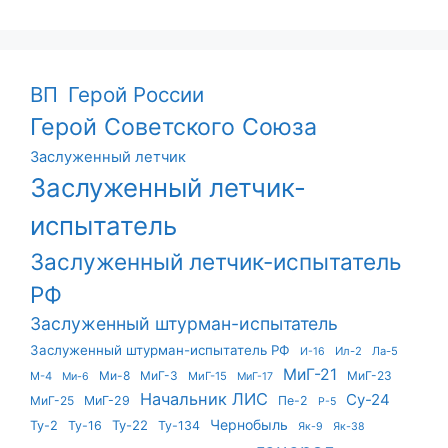
ВП
Герой России
Герой Советского Союза
Заслуженный летчик
Заслуженный летчик-
испытатель
Заслуженный летчик-испытатель
РФ
Заслуженный штурман-испытатель
Заслуженный штурман-испытатель РФ
Ил-2
Ла-5
И-16
МиГ-21
Ми-8
МиГ-3
МиГ-23
М-4
МиГ-15
Ми-6
МиГ-17
Начальник ЛИС
Су-24
МиГ-25
МиГ-29
Пе-2
Р-5
Чернобыль
Ту-22
Ту-2
Ту-16
Ту-134
Як-9
Як-38