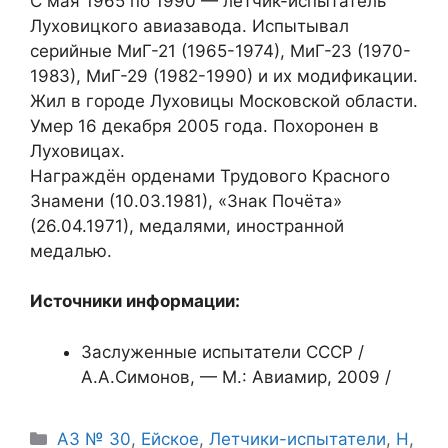
С мая 1965 по 1990 — лётчик-испытатель
Луховицкого авиазавода. Испытывал
серийные МиГ-21 (1965-1974), МиГ-23 (1970-
1983), МиГ-29 (1982-1990) и их модификации.
Жил в городе Луховицы Московской области.
Умер 16 декабря 2005 года. Похоронен в
Луховицах.
Награждён орденами Трудового Красного
Знамени (10.03.1981), «Знак Почёта»
(26.04.1971), медалями, иностранной
медалью.
Источники информации:
Заслуженные испытатели СССР /
А.А.Симонов, — М.: Авиамир, 2009 /
Рубрики
АЗ № 30
,
Ейское
,
Летчики-испытатели
,
Н
,