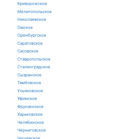
Криворожское
Мелитопольское
Николаевское
Омское
Оренбургское
Саратовское
Сасовское
Ставропольское
Сталинградское
Сызранское
Тамбовское
Ульяновское
Уфимское
Фрунзенское
Харьковское
Челябинское
Черниговское
Чугуевское