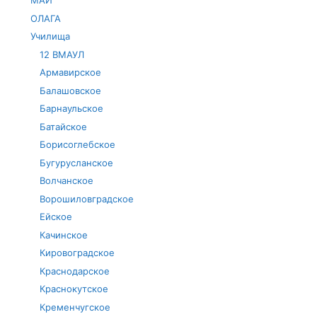
МАИ
ОЛАГА
Училища
12 ВМАУЛ
Армавирское
Балашовское
Барнаульское
Батайское
Борисоглебское
Бугурусланское
Волчанское
Ворошиловградское
Ейское
Качинское
Кировоградское
Краснодарское
Краснокутское
Кременчугское