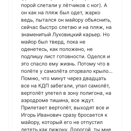
порой слетали у лётчиков с ног). А
он как на пляж был одет, жарко
ведь, пытался он майору объяснить,
сейчас быстро слетаю и на пляж, на
знаменитый Луховицкий карьер. Но
майор был тверд, пока не
оденетесь, как положено, не
подпишу лист готовности. Оделся и
это спасло ему жизнь. Потому что в
полёте у самолёта оторвало крыло…
Помню, что минут через двадцать
все на КДП забегали, упал самолёт,
вертолёт улетел в зону полигона, на
аэродроме тишина, все ждут.
Прилетает вертолёт, выходят все и
Игорь Иванович сразу бросается к
майору, который его не отпустил
лететь как пижону. Дорогой, ты мне