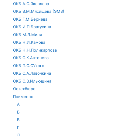
ОКБ А.С.Яковлева
ОКБ В.М.Мясищева (ЭМЗ)
ОКБ Г.М.Бериева
ОКБ И.П.Братухина
ОКБ М.Л.Миля
ОКБ Н.И.Камова
ОКБ Н.Н.Поликарпова
ОКБ О.К.Антонова
ОКБ П.О.СУхого
ОКБ С.А.Лавочкина
ОКБ С.В.Ильюшина
Остехбюро
Поименно
А
Б
В
Г
Д