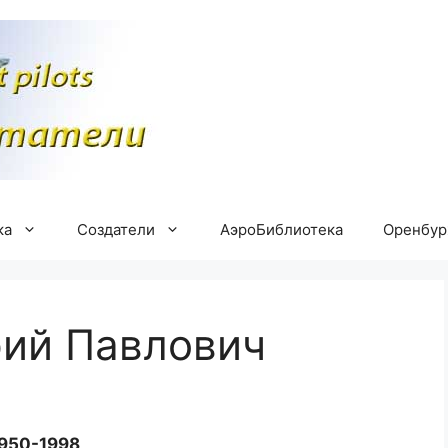
ка
Создатели
АэроБиблиотека
Оренбу
рий Павлович
950-1998