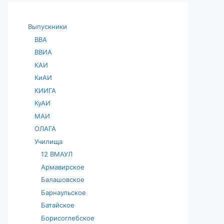
Выпускники
ВВА
ВВИА
КАИ
КиАИ
КИИГА
КуАИ
МАИ
ОЛАГА
Училища
12 ВМАУЛ
Армавирское
Балашовское
Барнаульское
Батайское
Борисоглебское