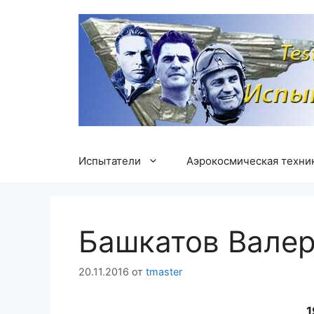
Перейти
к
содержимому
Испытатели
Аэрокосмическая техни
Башкатов Вале
20.11.2016
от
tmaster
1