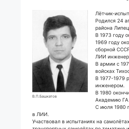
Лётчик-испыта
Родился 24 а
района Липец
В 1973 году 
1969 году ок
сборной СССР
ЛИИ инженер
В армии с 19
войсках Тихоо
В 1977-1979 
инженером.
В 1980 оконч
В.П.Башкатов
Академию ГА
С июля 1980 
в ЛИИ.
Участвовал в испытаниях на самолёта
транспортных самолётах по тематике и