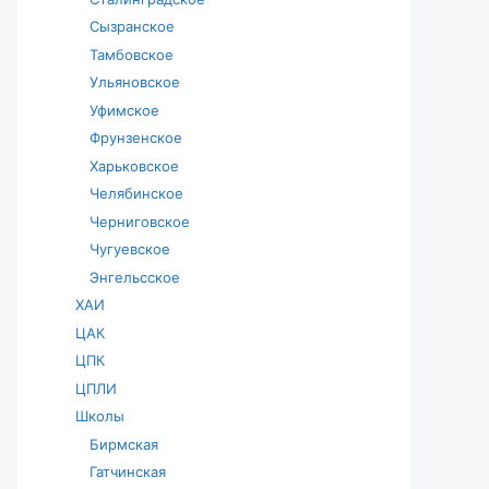
Сызранское
Тамбовское
Ульяновское
Уфимское
Фрунзенское
Харьковское
Челябинское
Черниговское
Чугуевское
Энгельсское
ХАИ
ЦАК
ЦПК
ЦПЛИ
Школы
Бирмская
Гатчинская