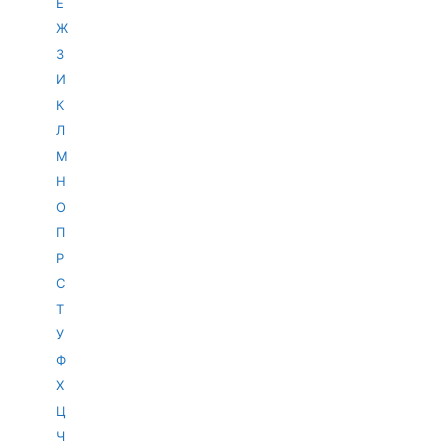
Е
Ж
З
И
К
Л
М
Н
О
П
Р
С
Т
У
Ф
Х
Ц
Ч