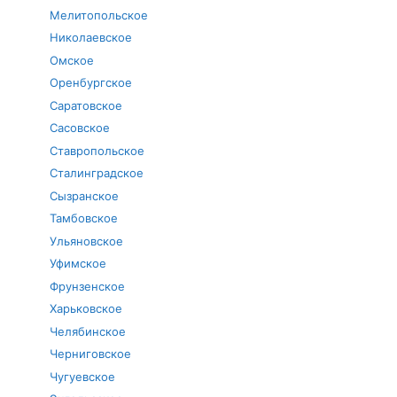
Мелитопольское
Николаевское
Омское
Оренбургское
Саратовское
Сасовское
Ставропольское
Сталинградское
Сызранское
Тамбовское
Ульяновское
Уфимское
Фрунзенское
Харьковское
Челябинское
Черниговское
Чугуевское