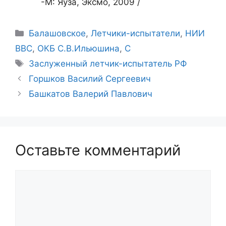
-М: Яуза, Эксмо, 2009 /
Рубрики
Балашовское
,
Летчики-испытатели
,
НИИ
ВВС
,
ОКБ С.В.Ильюшина
,
С
Метки
Заслуженный летчик-испытатель РФ
Горшков Василий Сергеевич
Башкатов Валерий Павлович
Оставьте комментарий
Комментарий