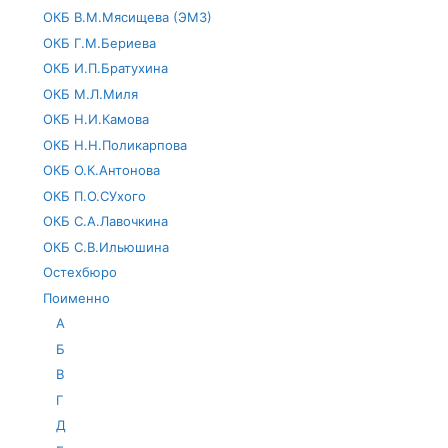
ОКБ В.М.Мясищева (ЭМЗ)
ОКБ Г.М.Бериева
ОКБ И.П.Братухина
ОКБ М.Л.Миля
ОКБ Н.И.Камова
ОКБ Н.Н.Поликарпова
ОКБ О.К.Антонова
ОКБ П.О.СУхого
ОКБ С.А.Лавочкина
ОКБ С.В.Ильюшина
Остехбюро
Поименно
А
Б
В
Г
Д