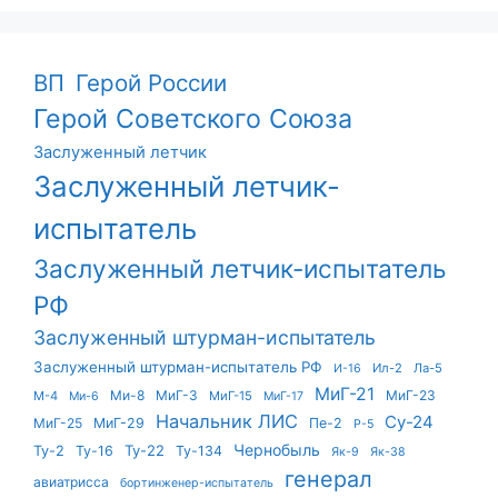
ВП
Герой России
Герой Советского Союза
Заслуженный летчик
Заслуженный летчик-
испытатель
Заслуженный летчик-испытатель
РФ
Заслуженный штурман-испытатель
Заслуженный штурман-испытатель РФ
Ил-2
Ла-5
И-16
МиГ-21
Ми-8
МиГ-3
МиГ-23
М-4
МиГ-15
Ми-6
МиГ-17
Начальник ЛИС
Су-24
МиГ-25
МиГ-29
Пе-2
Р-5
Чернобыль
Ту-22
Ту-2
Ту-16
Ту-134
Як-9
Як-38
генерал
авиатрисса
бортинженер-испытатель