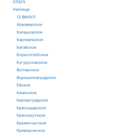
ОЛАГА
Училища
12 ВМАУЛ
Армавирское
Балашовское
Барнаульское
Батайское
Борисоглебское
Бугурусланское
Волчанское
Ворошиловградское
Ейское
Качинское
Кировоградское
Краснодарское
Краснокутское
Кременчугское
Криворожское