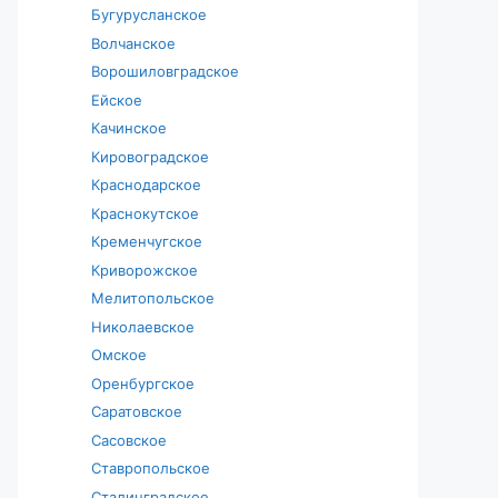
Бугурусланское
Волчанское
Ворошиловградское
Ейское
Качинское
Кировоградское
Краснодарское
Краснокутское
Кременчугское
Криворожское
Мелитопольское
Николаевское
Омское
Оренбургское
Саратовское
Сасовское
Ставропольское
Сталинградское