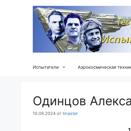
Перейти
к
содержимому
Испытатели
Аэрокосмическая техни
Одинцов Алекс
10.09.2024
от
tmaster
1