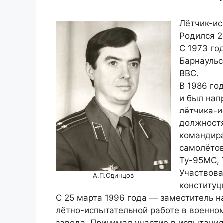
Лётчик-ис
Родился 2
С 1973 го
Барнаульс
ВВС.
В 1986 го
и был нап
лётчика-и
должностя
командира
самолётов
Ту-95МС, 
Участвова
А.П.Одинцов
конституц
С 25 марта 1996 года — заместитель н
лётно-испытательной работе в военно
завода. Принимал участие в испытания