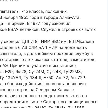
пытатель 1-го класса, полковник.
3 ноября 1955 года в городе Алма-Ата.
да = в армии. В 1977 году закончил
кое ВВАУ лётчиков. Служил в строевых частях
ду окончил ЦПЛИ 8 ГНИИ ВВС им. В.П.Чкалова
равлен в 6 АЭ СЛИ БА 1 НИУ на должность
спытателя, в дальнейшем проходил службу в
х старшего лётчика-испытателя, заместителя
 АЭ. Принимал участие в испытаниях
: Л-29, Як-28, Су-24М, Су-24К, Ту-22М3,
Ту-1З4УБЛ, Ту-134Ш, А-50, Ан-72, Ан-72Р.
л в боевых действиях по восстановлению
ионного строя на Северном Кавказе.
ачальника военного представительства по
м представительстве Самарского авиационного
х самолетов: Ту-95МС, Ту-154М, Ту-154Б.