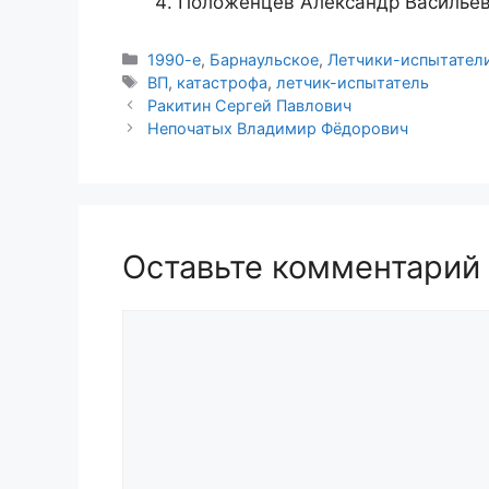
Положенцев Александр Васильеви
Рубрики
1990-е
,
Барнаульское
,
Летчики-испытател
Метки
ВП
,
катастрофа
,
летчик-испытатель
Ракитин Сергей Павлович
Непочатых Владимир Фёдорович
Оставьте комментарий
Комментарий