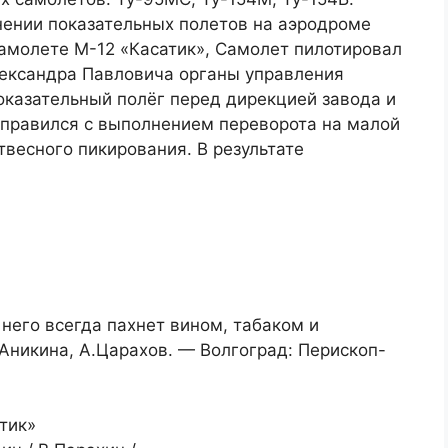
нении показательных полетов на аэродроме
самолете М-12 «Касатик», Самолет пилотировал
лександра Павловича органы управления
оказательный полёг перед дирекцией завода и
справился с выполнением переворота на малой
твесного пикирования. В результате
 него всегда пахнет вином, табаком и
Аникина, А.Царахов. — Волгоград: Перископ-
тик»