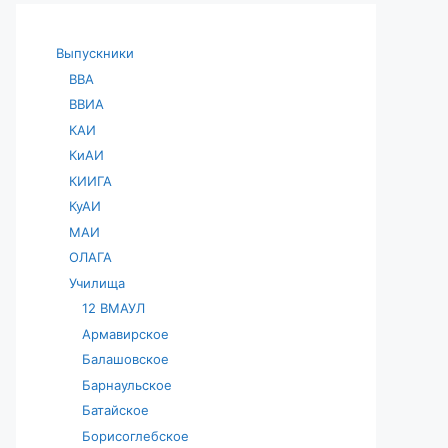
Выпускники
ВВА
ВВИА
КАИ
КиАИ
КИИГА
КуАИ
МАИ
ОЛАГА
Училища
12 ВМАУЛ
Армавирское
Балашовское
Барнаульское
Батайское
Борисоглебское