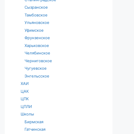
Сызранское
Тамбовское
Ульяновское
Уфимское
Фрунзенское
Харьковское
Челябинское
Черниговское
Чугуевское
Энгельсское
ХАИ
ЦАК
ЦПК
ЦПЛИ
Школы
Бирмская
Гатчинская