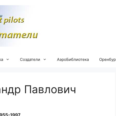
ка
Создатели
АэроБиблиотека
Оренбу
андр Павлович
955-1997