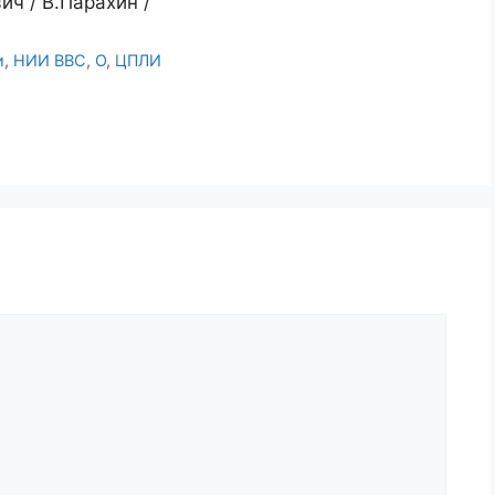
ч / В.Парахин /
и
,
НИИ ВВС
,
О
,
ЦПЛИ