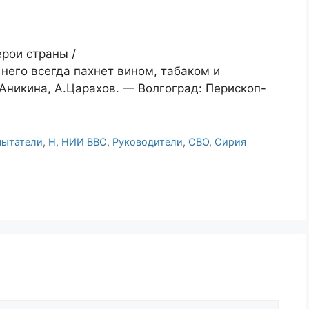
рои страны /
 него всегда пахнет вином, табаком и
Аникина, А.Царахов. — Волгоград: Перископ-
пытатели
,
Н
,
НИИ ВВС
,
Руководители
,
СВО
,
Сирия