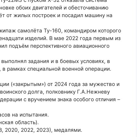
 Ту-22М3 с пуском Х-32 отказала система
ановке обоих двигателей и обесточиванию
ёт от жилых построек и посадил машину на
экипаж самолёта Ту-160, командиром которого
енадцати изделий. В мае 2022 года первым из
нил подъём перспективного авиационного
выполнял задания и в боевых условиях, в
е, в рамках специальной военной операции.
ии («закрытым») от 2024 года за мужество и
воинского долга, полковнику Г.А.Нежневу
дерации с вручением знака особого отличия –
асов на испытания.
ская область).
 2020, 2022, 2023), медалями.