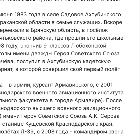
июня 1983 года в селе Садовое Ахтубинского
раханской области в семье служащих. Вскоре
ереехали в Брянскую область, в посёлок
тьковского района, где прошли его школьные
98 году, окончив 9 классов Любохонской
колы имени дважды Героя Советского Союза
ачёва, поступил в Ахтубинскую кадетскую
рнат, в которой совершил свой первый полёт
а – в армии, курсант Армавирского, с 2001
снодарского военного авиационного института
льного факультета в городе Армавире). После
аснодарского высшего военного авиационного
) имени Героя Советского Союза А.К. Серова
 станице Кущёвской Краснодарского края.
олётах Л-39, с 2008 года – командиром звена