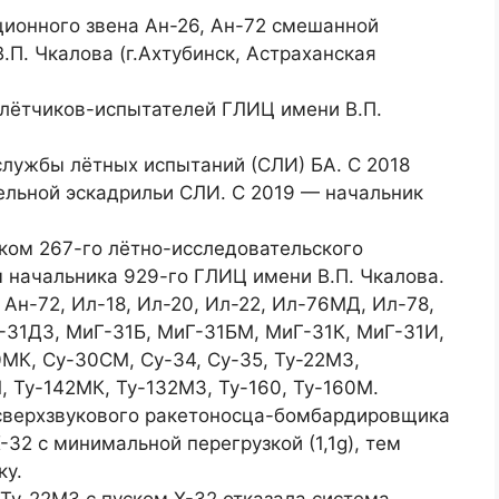
ционного звена Ан-26, Ан-72 смешанной
П. Чкалова (г.Ахтубинск, Астраханская
 лётчиков-испытателей ГЛИЦ имени В.П.
службы лётных испытаний (СЛИ) БА. С 2018
ельной эскадрильи СЛИ. С 2019 — начальник
ком 267-го лётно-исследовательского
 начальника 929-го ГЛИЦ имени В.П. Чкалова.
 Ан-72, Ил-18, Ил-20, Ил-22, Ил-76МД, Ил-78,
31ДЗ, МиГ-31Б, МиГ-31БМ, МиГ-31К, МиГ-31И,
0МК, Су-30СМ, Су-34, Су-35, Ту-22М3,
, Ту-142МК, Ту-132М3, Ту-160, Ту-160М.
 сверхзвукового ракетоносца-бомбардировщика
32 с минимальной перегрузкой (1,1g), тем
ку.