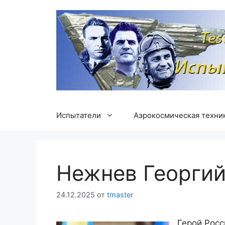
Перейти
к
содержимому
Испытатели
Аэрокосмическая техни
Нежнев Георгий
24.12.2025
от
tmaster
Герой Росс