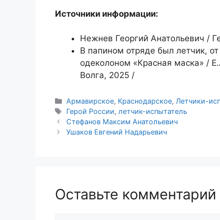
Источники информации:
Нежнев Георгий Анатольевич / Ге
В папином отряде был летчик, от
одеколоном «Красная маска» / Е.
Волга, 2025 /
Рубрики
Армавирское
,
Краснодарское
,
Летчики-ис
Метки
Герой России
,
летчик-испытатель
Стефанов Максим Анатольевич
Ушаков Евгений Надарьевич
Оставьте комментарий
Комментарий