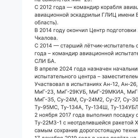
C 2012 года — командир корабля авиа
авиационной эскадрильи ГЛИЦ имени В.
область).
В 2014 году окончил Центр подготовки
Чкалова.
С 2014 — старший лётчик-испытатель 
года – командир авиационной испытат
СЛИ БА.
В апреле 2024 года назначен начальни
испытательного центра – заместителем
Участвовал в испытаниях Ан-12, Ан-26,
МиГ-23, МиГ-29КУБ, МиГ-29МКИА, МиГ-
МиГ-35, Су-24М, Су-24М2, Су-27, Су-3
Ту-95МС, Ту-134А, Ту-134Ш, Ту-134УБЛ
2 ноября 2017 года выполнил посадку
Ту-22М3-1 с неотделившейся ракетой Х-
самым сохранив дорогостоящую техни