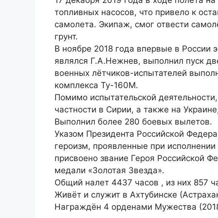
17 декабря 2019 года в ходе полёта на
топливных насосов, что привело к ост
самолета. Экипаж, смог отвести самол
грунт.
В ноябре 2018 года впервые в России 
являлся Г.А.Нежнев, выполнил пуск дв
военных лётчиков-испытателей выпол
комплекса Ту-160М.
Помимо испытательской деятельности, 
частности в Сирии, а также на Украин
Выполнил более 280 боевых вылетов.
Указом Президента Российской Федерац
героизм, проявленные при исполнении 
присвоено звание Героя Российской Фе
медали «Золотая Звезда».
Общий налет 4437 часов , из них 857 ч
Живёт и служит в Ахтубинске (Астрахан
Награждён 4 орденами Мужества (2018,