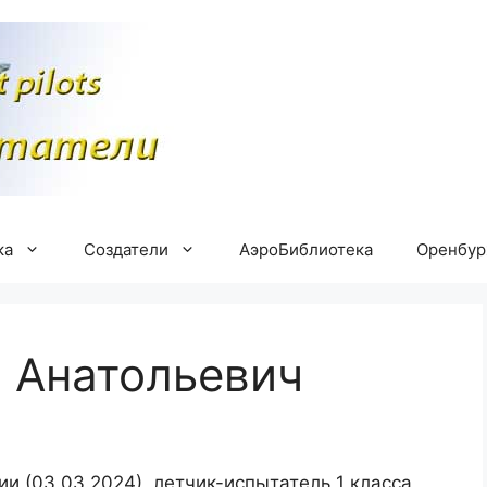
ка
Создатели
АэроБиблиотека
Оренбу
 Анатольевич
ии (03.03.2024), летчик-испытатель 1 класса,