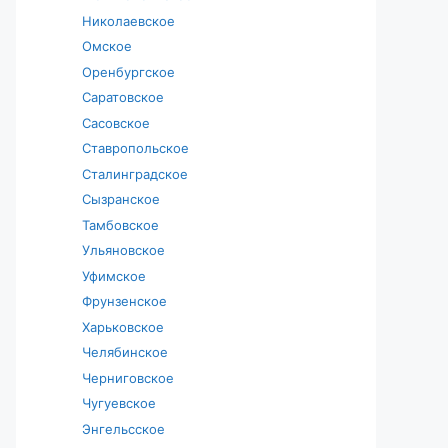
Николаевское
Омское
Оренбургское
Саратовское
Сасовское
Ставропольское
Сталинградское
Сызранское
Тамбовское
Ульяновское
Уфимское
Фрунзенское
Харьковское
Челябинское
Черниговское
Чугуевское
Энгельсское