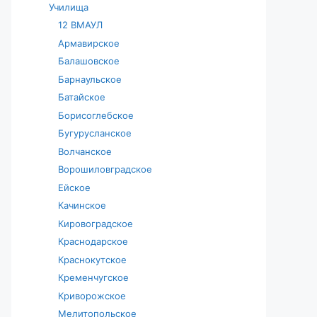
Училища
12 ВМАУЛ
Армавирское
Балашовское
Барнаульское
Батайское
Борисоглебское
Бугурусланское
Волчанское
Ворошиловградское
Ейское
Качинское
Кировоградское
Краснодарское
Краснокутское
Кременчугское
Криворожское
Мелитопольское