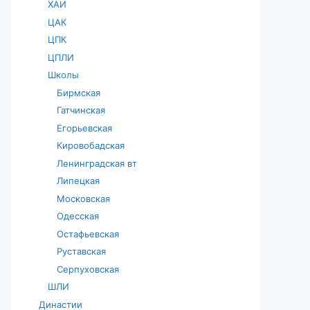
ХАИ
ЦАК
ЦПК
ЦПЛИ
Школы
Бирмская
Гатчинская
Егорьевская
Кировобадская
Ленинградская вт
Липецкая
Московская
Одесская
Остафьевская
Руставская
Серпуховская
ШЛИ
Династии