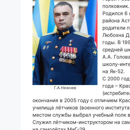
полковник.
Родился 6 
района Аст
родители п
Любохна Дя
годы. В 19
средней ш
А.А. Голов
школу-инте
на Як-52.
С 2000 год
года – Кра
Г.А.Нежнев
(истребите
окончания в 2005 году с отличием Кр
училища лётчиков (военного института
местом службы выбрал учебный полк в
Служил лётчиком-инструктором на сам
на самолётах МиГ-29.