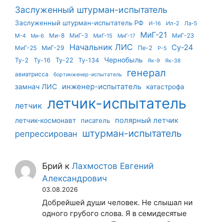
Заслуженный штурман-испытатель
Заслуженный штурман-испытатель РФ
Ил-2
Ла-5
И-16
МиГ-21
Ми-8
МиГ-3
МиГ-23
М-4
МиГ-15
Ми-6
МиГ-17
Начальник ЛИС
Су-24
МиГ-25
МиГ-29
Пе-2
Р-5
Чернобыль
Ту-22
Ту-2
Ту-16
Ту-134
Як-9
Як-38
генерал
авиатрисса
бортинженер-испытатель
инженер-испытатель
замнач ЛИС
катастрофа
летчик-испытатель
летчик
летчик-космонавт
полярный летчик
писатель
штурман-испытатель
репрессирован
Брий
к
Лахмостов Евгений
Александрович
03.08.2026
Добрейшей души человек. Не слышал ни
одного грубого слова. Я в семидесятые