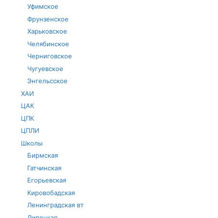
Уфимское
Фрунзенское
Харьковское
Челябинское
Черниговское
Чугуевское
Энгельсское
ХАИ
ЦАК
ЦПК
ЦПЛИ
Школы
Бирмская
Гатчинская
Егорьевская
Кировобадская
Ленинградская вт
Липецкая