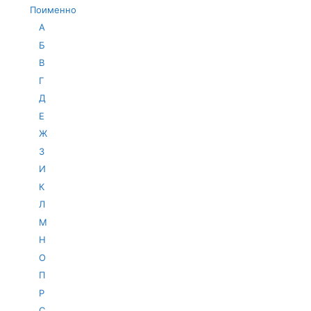
Поименно
А
Б
В
Г
Д
Е
Ж
З
И
К
Л
М
Н
О
П
Р
С