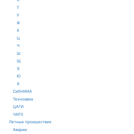
Т
У
Ф
Х
Ц
Ч
Ш
Щ
Э
Ю
Я
СибНИИА
Техноавиа
ЦАГИ
ЧАРЗ
Летные проишествия
Аварии