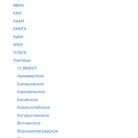
ВВИА
КАИ
КиАИ
КИИГА
КуАИ
МАИ
ОЛАГА
Училища
12 ВМАУЛ
Армавирское
Балашовское
Барнаульское
Батайское
Борисоглебское
Бугурусланское
Волчанское
Ворошиловградское