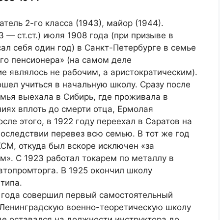
тель 2-го класса (1943), майор (1944).
3 — ст.ст.) июля 1908 года (при призыве в
ал себя один год) в Санкт-Петербурге в семье
го пенсионера» (на самом деле
е являлось не рабочим, а аристократическим).
ошел учиться в начальную школу. Сразу после
мья выехала в Сибирь, где проживала в
ниях вплоть до смерти отца, Ермолая
сле этого, в 1922 году переехал в Саратов на
последствии перевез всю семью. В тот же год
КСМ, откуда был вскоре исключен «за
м». С 1923 работал токарем по металлу в
втопромторга. В 1925 окончил школу
типа.
7 года совершил первый самостоятельный
л Ленинградскую военно-теоретическую школу
де оставался на должности инструктора до