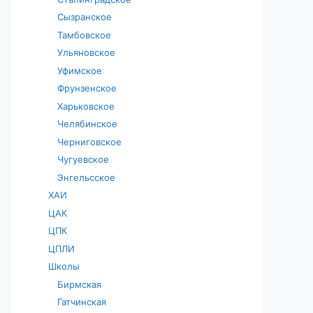
Сызранское
Тамбовское
Ульяновское
Уфимское
Фрунзенское
Харьковское
Челябинское
Черниговское
Чугуевское
Энгельсское
ХАИ
ЦАК
ЦПК
ЦПЛИ
Школы
Бирмская
Гатчинская