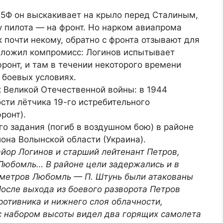
5Ф он выскакивает на крыло перед Сталиным,
 пилота — на фронт. Но нарком авиапрома
 почти некому, обратно с фронта отзывают для
дложил компромисс: Логинов испытывает
фронт, и там в течении некоторого времени
 боевых условиях.
к Великой Отечественной войны: в 1944
сти лётчика 19-го истребительного
ронт).
го задания (погиб в воздушном бою) в районе
она Волынской области (Украина).
майор Логинов и старший лейтенант Петров,
 Любомль… В районе цели задержались и в
ометров Любомль — П. Штунь были атакованы
осле выхода из боевого разворота Петров
ротивника и нижнего слоя облачности,
 с набором высоты видел два горящих самолета