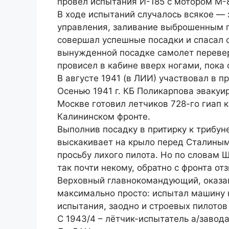
провёл испытания И-185 с мотором М-81 
В ходе испытаний случалось всякое —
управления, заливание выброшенным п
совершал успешные посадки и спасал
вынужденной посадке самолет перевер
провисел в кабине вверх ногами, пока 
В августе 1941 (в ЛИИ) участвовал в 
Осенью 1941 г. КБ Поликарпова эвакуи
Москве готовил летчиков 728-го гиап 
Калининском фронте.
Выполнив посадку в притирку к трибун
выскакивает на крыло перед Сталины
просьбу лихого пилота. Но по словам 
так почти некому, обратно с фронта о
Верховный главнокомандующий, оказав
максимально просто: испытал машину 
испытания, заодно и строевых пилотов
С 1943/4 – лётчик-испытатель а/завод