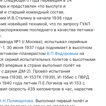
нце следующего года переведен в 24
ра и представлен «по выслуге и
й и старший командный состав.
ки И.В.Сталину в начале 1936 года
ия новейшей техникой, что по запросу ГУАП
распоряжение последнего в качестве летчика-
.
/завода №1 (г.Москва); испытывал серийные
Г-1. 30 июня 1937 года поднимает в высотном
 летчиком-планеристом
В.П.Федоровым
на
тся серией испытательных полетов с высотными
40 впервые в стране выполнил полёт на
 с двумя ДМ-2). Провёл испытания
ина (1938), И-153ТК (1939), И-15бис с ПВРД
я 1940 года летчик П.Е.Логинов на И-153 с
ил скорость 439 километров в час, нарастив
Н.Н.Поликарпова
. Выполнил первый полёт и