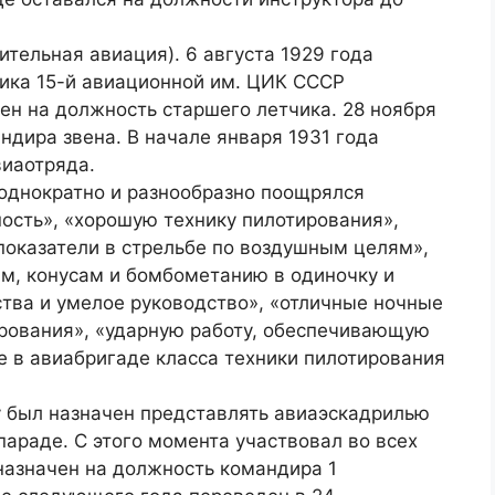
ительная авиация). 6 августа 1929 года
ика 15-й авиационной им. ЦИК СССР
чен на должность старшего летчика. 28 ноября
ндира звена. В начале января 1931 года
виаотряда.
еоднократно и разнообразно поощрялся
ость», «хорошую технику пилотирования»,
показатели в стрельбе по воздушным целям»,
ам, конусам и бомбометанию в одиночку и
тва и умелое руководство», «отличные ночные
ирования», «ударную работу, обеспечивающую
е в авиабригаде класса техники пилотирования
ду был назначен представлять авиаэскадрилью
араде. С этого момента участвовал во всех
назначен на должность командира 1