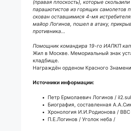
(правая плоскость), которые скользил
парашютистов из горящих самолетов п
скован оставшимися 4-мя истребител
майор Логинов, пошел в атаку, прикры
противника…
Помощник командира 19-го ИАПКП капи
Жил в Москве. Мемориальный знак уст
кладбище.
Награждён орденом Красного Знамени 
Источники информации:
Петр Ермолаевич Логинов / il2.suk
Биография, составленная А.А.С
Хронология И.И.Родионова / ВВС 
П.Е.Логинов / Уголок неба /