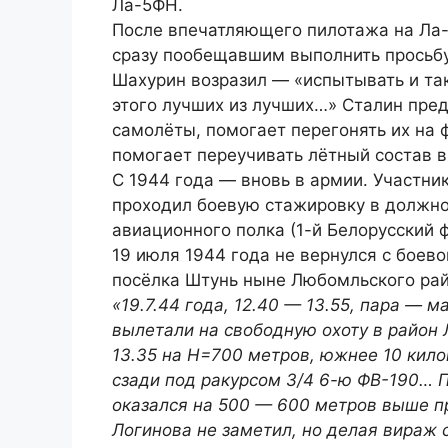
Ла-5ФН.
После впечатляющего пилотажа на Ла-
сразу пообещавшим выполнить просьбу
Шахурин возразил — «испытывать и так
этого лучших из лучших…» Сталин пре
самолёты, помогает перегонять их на 
помогает переучивать лётный состав в
С 1944 года — вновь в армии. Участни
проходил боевую стажировку в должно
авиационного полка (1-й Белорусский ф
19 июля 1944 года не вернулся с боево
посёлка Штунь ныне Любомльского рай
«19.7.44 года, 12.40 — 13.55, пара — 
вылетали на свободную охоту в район
13.35 на H=700 метров, южнее 10 кил
сзади под ракурсом 3/4 6-ю ФВ-190… П
оказался на 500 — 600 метров выше п
Логинова не заметил, но делая вираж