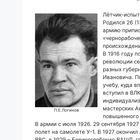
Лётчик-испыта
Родился 26 (1
армию припис
«чернорабоче
происхождени
В 1916 году п
революции се
разных губер
Ивановича. По
учебу, куда в
вступил в ВЛ
индивидуализ
мастерских А
П.Е.Логинов
повышенного 
В армии с июля 1926. 29 сентября 192
полет на самолете У-1. В 1927 окончи
ВВС, в 1929 – Борисоглебскую ВАШЛ, г