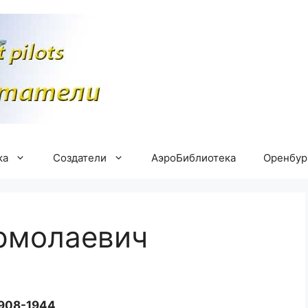
ка
Создатели
АэроБиблиотека
Оренбу
рмолаевич
908-1944