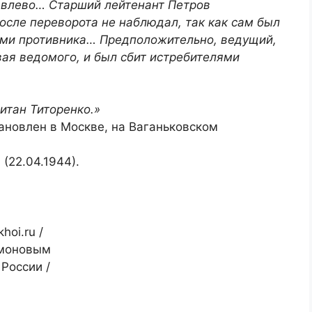
и влево… Старший лейтенант Петров
осле переворота не наблюдал, так как сам был
ями противника… Предположительно, ведущий,
вая ведомого, и был сбит истребителями
тан Титоренко.»
ановлен в Москве, на Ваганьковском
(22.04.1944).
hoi.ru /
имоновым
России /