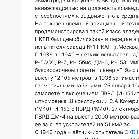
авиаотряда и вступает в ВКП(б). В ко
авиаэскадрилью на должность команди
способностям» к выдвижению в средни
На показе новейшей авиационной техни
продемонстрировал такой класс владен
НКТП был демобилизован и передан в 
испытателя завода №1 НКАП (г.Москва)
С 1936 по 1940 – лётчик-испытатель а
Р-5ССС, Р-Z, И-15бис, ДИ-6, И-153, Ми
буксировочном полете планер «Г-9» с
высоту 12.105 метров, в 1938 занимае
герметичными кабинами. 25 января 19
самолёте с включением ПВРД (И-15бис
штурмовика Ш конструкции С.А.Кочериг
(1940), И-153 с ПВРД (1940). 27 октябр
ПВРД ДМ-4 на высоте 2000 метров разв
ее за счет ускорителей на 51 км/час.
С 1940 года – лётчик-испытатель
ОКБ 