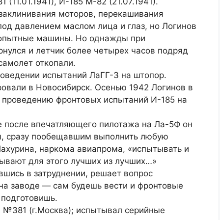
(11.01.1941), И-185 М-82 (21.07.1941).
 заклинивания моторов, перекашивания
од давлением маслом лица и глаз, но Логинов
 опытные машины. Но однажды при
нулся и летчик более четырех часов подряд
самолет откопали.
проведении испытаний ЛаГГ-3 на штопор.
ровали в Новосибирск. Осенью 1942 Логинов в
к проведению фронтовых испытаний И-185 на
е после впечатляющего пилотажа на Ла-5Ф он
м, сразу пообещавшим выполнить любую
Шахурина, наркома авиапрома, «испытывать и
тзывают для этого лучших из лучших…»
шись в затруднении, решает вопрос
на заводе — сам будешь вести и фронтовые
 подготовишь.
а №381 (г.Москва); испытывал серийные