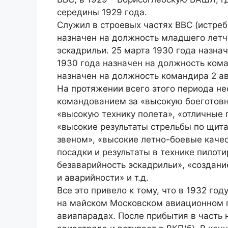
середины 1929 года.
Служил в строевых частях ВВС (истреб
назначен на должность младшего летч
эскадрильи. 25 марта 1930 года назна
1930 года назначен на должность кома
назначен на должность командира 2 а
На протяжении всего этого периода н
командованием за «высокую боеготовн
«высокую технику полета», «отличные 
«высокие результаты стрельбы по щит
звеном», «высокие летно-боевые качес
посадки и результаты в технике пилот
безаварийность эскадрильи», «создани
и аварийности» и т.д.
Все это привело к тому, что в 1932 го
на майском Московском авиационном п
авиапарадах. После прибытия в часть 