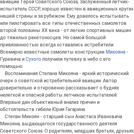
авиации. Герой Советского Союза, Заслуженный летчик-
испытатель СССР, хорошо известен в авиационных кругах
нашей страны и за рубежом. Ему довелось испытывать
или пилотировать все типы отечественных самолетов
второй половины XX века - от легких спортивных машин
до тяжелых ракетоносцев. Но самой большой
привязанностью всегда оставались истребители.
Всемирно известные самолеты конструкции
Микояна
-
Гуревича и
Сухого
получили путевку в небо с его
помощью.
Воспоминания Степана Микояна - яркий исторический
очерк о советской истребительной авиации. Автор
доверительно и откровенно рассказывает о буднях
нелегкой и опасной работы летчиков-испытателей.
Впервые дан объективный анализ причин и
обстоятельств гибели Юрия Гагарина.
Степан Микоян - старший сын Анастаса Ивановича
Микояна, выдающегося государственного деятеля
Советского Союза. О родителях, младших братьях, друзьях