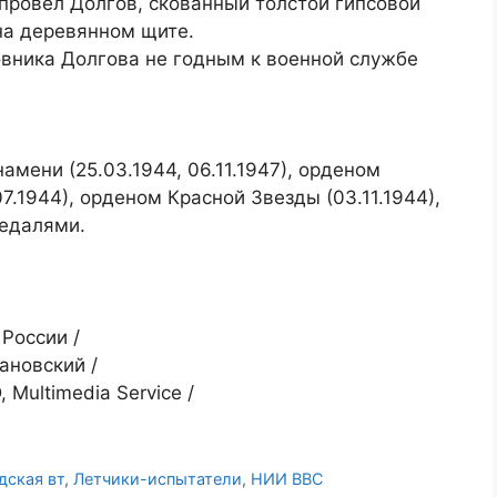
провел Долгов, скованный толстой гипсовой
на деревянном щите.
вника Долгова не годным к военной службе
мени (25.03.1944, 06.11.1947), орденом
7.1944), орденом Красной Звезды (03.11.1944),
медалями.
России /
ановский /
Multimedia Service /
дская вт
,
Летчики-испытатели
,
НИИ ВВС