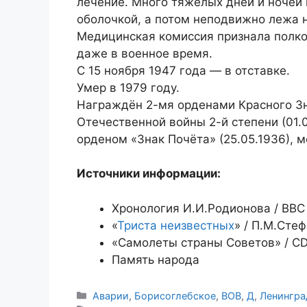
лечение. Много тяжелых дней и ночей 
оболочкой, а потом неподвижно лежа 
Медицинская комиссия признала полко
даже в военное время.
С 15 ноября 1947 года — в отставке.
Умер в 1979 году.
Награждён 2-мя орденами Красного Зна
Отечественной войны 2-й степени (01.0
орденом «Знак Почёта» (25.05.1936), 
Источники информации:
Хронология И.И.Родионова / ВВС 
«
Триста неизвестных
» / П.М.Стеф
«Самолеты страны Советов» / CD, 
Память народа
Рубрики
Аварии
,
Борисоглебское
,
ВОВ
,
Д
,
Ленингра