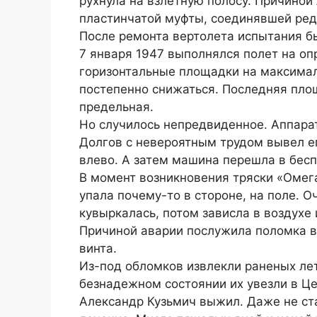
рухнула на взлетную полосу. Причиной
пластинчатой муфты, соединявшей реду
После ремонта вертолета испытания 
7 января 1947 выполнялся полет на оп
горизонтальные площадки на максималь
постепенно снижаться. Последняя пло
предельная.
Но случилось непредвиденное. Аппарат
Долгов с невероятным трудом вывел ег
влево. А затем машина перешла в бес
В момент возникновения тряски «Омег
упала почему-то в стороне, на поле. О
кувыркалась, потом зависла в воздухе
Причиной аварии послужила поломка в
винта.
Из-под обломков извлекли раненых ле
безнадежном состоянии их увезли в Ц
Александр Кузьмич выжил. Даже не ст