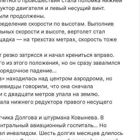
 летного происшествия стала поломка нижней
ктор двигателя и левый несущий винт.
были продолжены.
ределение скорости по высотам. Выполнив
ных скорости и высоте, вертолет стал
щадка — на трехстах метрах, скорость тоже
 резко затрясся и начал крениться вправо.
о из этого положения, но он сразу завалился
порядочное падение…
а» находилась над центром аэродрома, но
чевидцы говорили, что она сначала
 и с двадцати метров упала на землю.
ала нижнего редуктора правого несущего
тчика Долгова и штурмана Ковынева. В
ентральный авиационный госпиталь… Но
ал инвалидом. Шесть долгих месяцев длилось