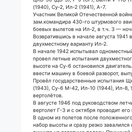
(1940), Су-2, Ил-2 (1941), А-7.
Участник Великой Отечественной войны
зам.командира 430-го штурмового ави
боевых вылетов на Ил-2, в т.ч. 3 — ноч
Возвратившись в начале августа 1941 
двухместному варианту Ил-2.
В начале 1942 испытывал одноместный 
провел летные испытания двухместного
высоте на Су-6 остановился двигатель.
ввести машину в боевой разворот, выпу
Провёл государственные испытания Ще-
(1943), Су-6 М-42, Ил-10 (1944), Ил-8,
вертолётов.
В августе 1946 под руководством лет
вертолет Г-3 и с октября проводит его
В одном из полетов после положенного
набор высоты и сразу резко завалился