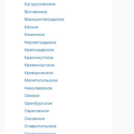
Бугурусланское
Волчанское
Ворошиловградское
Ейское
Качинское
Кировоградское
Краснодарское
Краснокутское
Кременчугское
Криворожское
Мелитопольское
Николаевское
Омское
Оренбургское
Саратовское
Сасовское
Ставропольское
Сталинградское