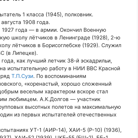
ытатель 1 класса (1945), полковник.
 августа 1908 года.
а 1927 года — в армии. Окончил Военную
кую школу лётчиков в Ленинграде (1928), 2-ю
олу лётчиков в Борисоглебске (1929). Служил
С (в Липецке).
 года, как лучший летчик 38-й эскадрильи,
на испытательную работу в НИИ ВВС Красной
тряд
Т.П.Сузи
. По воспоминаниям
овского, «коренастый, хорошо сложенный
добрым веселым характером вскоре стал
им любимцем. А.К.Долгов — участник
рупповых высотных полетов на максимальную
 один из первых испытателей отечественных
пытаниях УТ-1 (АИР-14), ХАИ-5 (Р-10) (1936),
1937), ХАИ-52 (1939), ЦКБ-55 (БШ-2), ББ-1