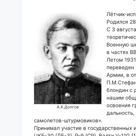
Лётчик-исп
Родился 28
С 3 август
теоретичес
Военную шк
в частях ВВ
Летом 1931
переведен 
Армии, в о
П.М.Стефан
блондин с 
нашим общ
освоения г
А.К.Долгов
дальность,
самолетов-штурмовиков».
Принимал участие в государственных ис
ЦКБ-30 (ДБ-3), Р-9 (СР), Валти V-11G (