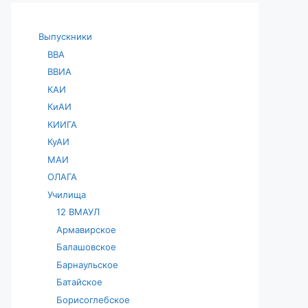
Выпускники
ВВА
ВВИА
КАИ
КиАИ
КИИГА
КуАИ
МАИ
ОЛАГА
Училища
12 ВМАУЛ
Армавирское
Балашовское
Барнаульское
Батайское
Борисоглебское