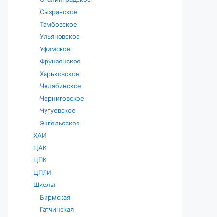
Сызранское
Тамбовское
Ульяновское
Уфимское
Фрунзенское
Харьковское
Челябинское
Черниговское
Чугуевское
Энгельсское
ХАИ
ЦАК
ЦПК
ЦПЛИ
Школы
Бирмская
Гатчинская