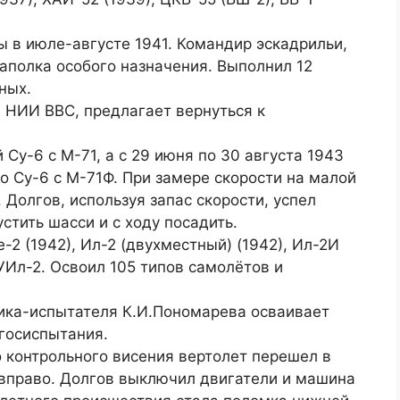
 в июле-августе 1941. Командир эскадрильи,
аполка особого назначения. Выполнил 12
ных.
в НИИ ВВС, предлагает вернуться к
Су-6 с М-71, а с 29 июня по 30 августа 1943
 Су-6 с М-71Ф. При замере скорости на малой
 Долгов, используя запас скорости, успел
стить шасси и с ходу посадить.
2 (1942), Ил-2 (двухместный) (1942), Ил-2И
 УИл-2. Освоил 105 типов самолётов и
чика-испытателя К.И.Пономарева осваивает
 госиспытания.
 контрольного висения вертолет перешел в
 вправо. Долгов выключил двигатели и машина