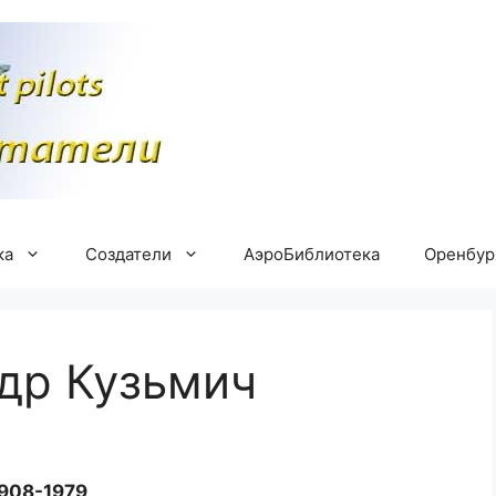
ка
Создатели
АэроБиблиотека
Оренбу
др Кузьмич
908-1979