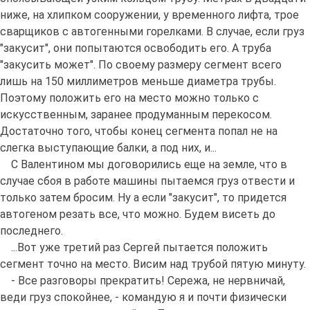
ниже, на хлипком сооружении, у временного лифта, трое
сварщиков с автогенными горелками. В случае, если груз
"закусит", они попытаются освободить его. А труба
"закусить может". По своему размеру сегмент всего
лишь на 150 миллиметров меньше диаметра трубы.
Поэтому положить его на место можно только с
искусственным, заранее продуманным перекосом.
Достаточно того, чтобы конец сегмента попал не на
слегка выступающие балки, а под них, и...
С Валентином мы договорились еще на земле, что в
случае сбоя в работе машины пытаемся груз отвести и
только затем бросим. Ну а если "закусит", то придется
автогеном резать все, что можно. Будем висеть до
последнего.
...Вот уже третий раз Сергей пытается положить
сегмент точно на место. Висим над трубой пятую минуту.
- Все разговоры прекратить! Сережа, не нервничай,
веди груз спокойнее, - командую я и почти физически