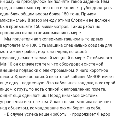
ни разу не приходилось выполнять такое задание. Нам
предстояло смонтировать на вершине трубы двадцать
один блок общим весом более 150 тонн. Причем
максимальный зазор между этими блоками не должен
был превышать 150 миллиметров. Таких работ не
проводила ни одна авиакомпания в мире.
Мы прилетели на экспериментальном в то время
вертолете Ми-10К. Эта машина специально создана для
монтажных работ, вертолет-кран, по своей
грузоподъемности самый мощный в мире. От обычного
Ми-10 он отличается тем, что оборудован системой
внешней подвески с электрозамком. У него короткое
шасси. Кроме основной пилотской кабины Ми-ЮК имеет
еще одну - подвесную. Это небольшая гондола, в которой
лицом к грузу, то есть спиной к направлению полета,
сидит еще один летчик. Перед ним -все системы
управления вертолетом. И как только машина зависает
над объектом, командование ею он берет на себя.
- В случае успеха нашей работы, - продолжает Федор