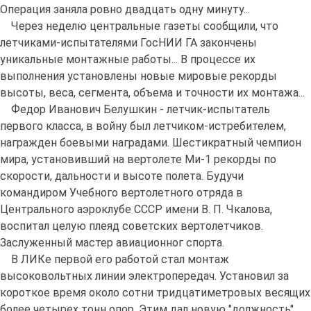
Операция заняла ровно двадцать одну минуту...
Через неделю центральные газеты сообщили, что
летчиками-испытателями ГосНИИ ГА закончены
уникальные монтажные работы... В процессе их
выполнения установлены новые мировые рекорды
высоты, веса, сегмента, объема и точности их монтажа...
Федор Иванович Белушкин - летчик-испытатель
первого класса, в войну был летчиком-истребителем,
награжден боевыми наградами. Шестикратный чемпион
мира, установивший на вертолете Ми-1 рекорды по
скорости, дальности и высоте полета. Будучи
командиром Учебного вертолетного отряда в
Центрального аэроклубе СССР имени В. П. Чкалова,
воспитал целую плеяд советских вертолетчиков.
Заслуженный мастер авиационног спорта.
В ЛИКе первой его работой стал монтаж
высоковольтных линии электропередач. Установил за
короткое время около сотни тридцатиметровых весящих
более четырех тонн опор. Этим дал новую "должность"