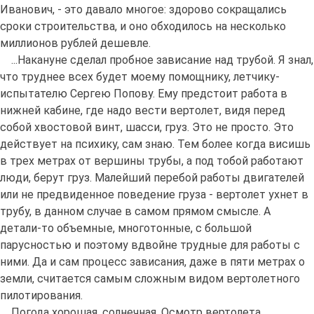
Иванович, - это давало многое: здорово сокращались
сроки строительства, и оно обходилось на несколько
миллионов рублей дешевле.
...Накануне сделал пробное зависание над трубой. Я знал,
что труднее всех будет моему помощнику, летчику-
испытателю Сергею Попову. Ему предстоит работа в
нижней кабине, где надо вести вертолет, видя перед
собой хвостовой винт, шасси, груз. Это не просто. Это
действует на психику, сам знаю. Тем более когда висишь
в трех метрах от вершины трубы, а под тобой работают
люди, берут груз. Малейший перебой работы двигателей
или не предвиденное поведение груза - вертолет ухнет в
трубу, в данном случае в самом прямом смысле. А
детали-то объемные, многотонные, с большой
парусностью и поэтому вдвойне трудные для работы с
ними. Да и сам процесс зависания, даже в пяти метрах о
земли, считается самым сложным видом вертолетного
пилотирования.
Погода хорошая, солнечная. Осмотр вертолета,