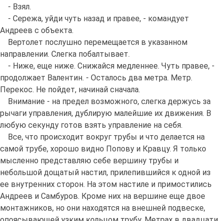
- Взял.
- Сережа, уйди чуть назад и правее, - командует
Андреев с объекта.
Вертолет послушно перемещается в указанном
направлении. Слегка побалтывает.
- Ниже, еще ниже. Снижайся медленнее. Чуть правее, -
продолжает Валентин. - Осталось два метра. Метр.
Перекос. Не пойдет, начинай сначала.
Внимание - на предел возможного, слегка держусь за
рычаги управления, дублирую малейшие их движения. В
любую секунду готов взять управление на себя.
Все, что происходит вокруг трубы и что делается на
самой трубе, хорошо видно Попову и Кравцу. Я только
мысленно представляю себе вершину трубы и
небольшой дощатый настил, прилепившийся к одной из
ее внутренних сторон. На этом настиле и примостились
Андреев и Самбуров. Кроме них на вершине еще двое
монтажников, но они находятся на внешней подвеске,
опоясывающей узким кольцом трубу. Метрах в двадцати