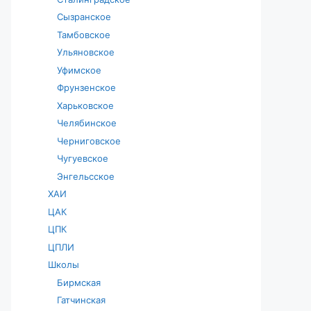
Сызранское
Тамбовское
Ульяновское
Уфимское
Фрунзенское
Харьковское
Челябинское
Черниговское
Чугуевское
Энгельсское
ХАИ
ЦАК
ЦПК
ЦПЛИ
Школы
Бирмская
Гатчинская