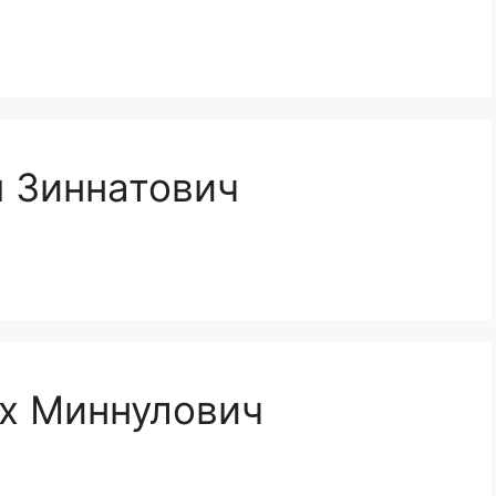
 Зиннатович
их Миннулович