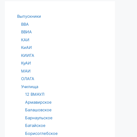
Выпускники
ВВА
ВВИА
КАИ
КиАИ
КИИГА
КуАИ
МАИ
ОЛАГА
Училища
12 ВМАУЛ
Армавирское
Балашовское
Барнаульское
Батайское
Борисоглебское