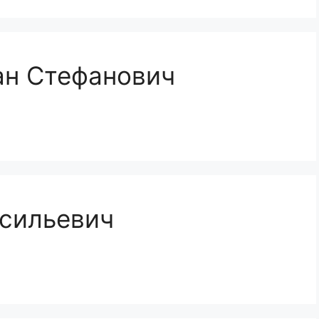
ан Стефанович
асильевич