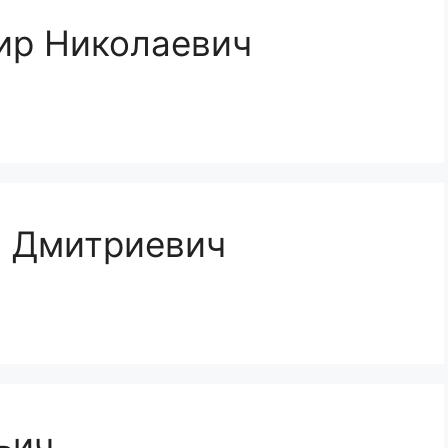
ир Николаевич
й Дмитриевич
ьич