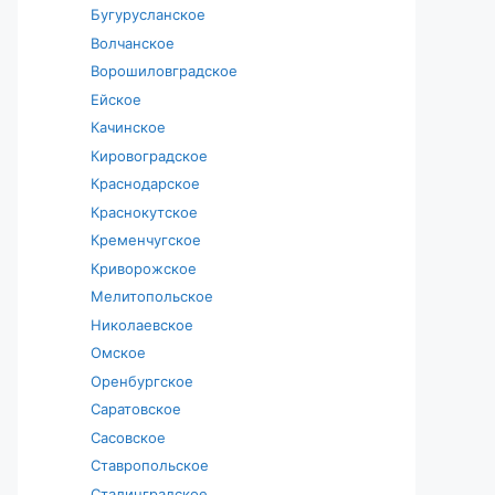
Бугурусланское
Волчанское
Ворошиловградское
Ейское
Качинское
Кировоградское
Краснодарское
Краснокутское
Кременчугское
Криворожское
Мелитопольское
Николаевское
Омское
Оренбургское
Саратовское
Сасовское
Ставропольское
Сталинградское