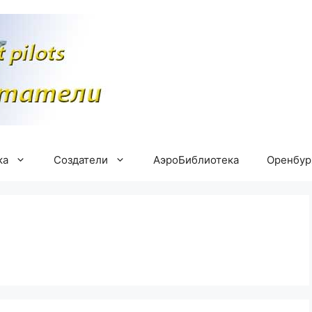
ка
Создатели
АэроБиблиотека
Оренбу