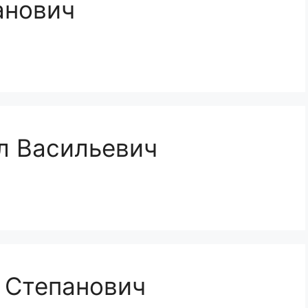
анович
л Васильевич
 Степанович