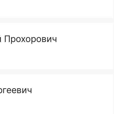
й Прохорович
ргеевич