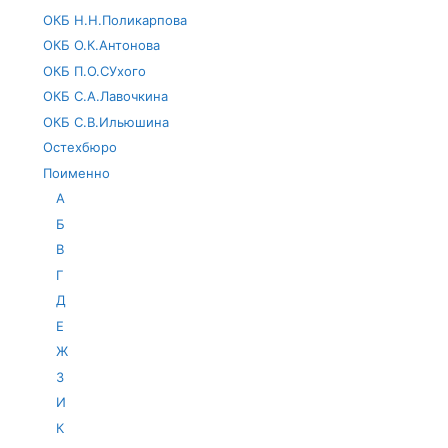
ОКБ Н.Н.Поликарпова
ОКБ О.К.Антонова
ОКБ П.О.СУхого
ОКБ С.А.Лавочкина
ОКБ С.В.Ильюшина
Остехбюро
Поименно
А
Б
В
Г
Д
Е
Ж
З
И
К