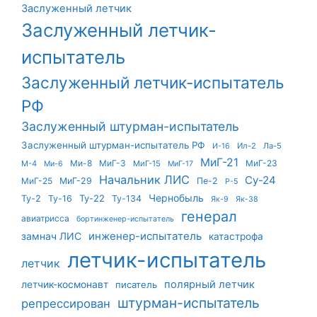
Заслуженный летчик
Заслуженный летчик-
испытатель
Заслуженный летчик-испытатель
РФ
Заслуженный штурман-испытатель
Заслуженный штурман-испытатель РФ
Ил-2
Ла-5
И-16
МиГ-21
Ми-8
МиГ-3
МиГ-23
М-4
МиГ-15
Ми-6
МиГ-17
Начальник ЛИС
Су-24
МиГ-25
МиГ-29
Пе-2
Р-5
Чернобыль
Ту-22
Ту-2
Ту-16
Ту-134
Як-9
Як-38
генерал
авиатрисса
бортинженер-испытатель
инженер-испытатель
замнач ЛИС
катастрофа
летчик-испытатель
летчик
летчик-космонавт
полярный летчик
писатель
штурман-испытатель
репрессирован