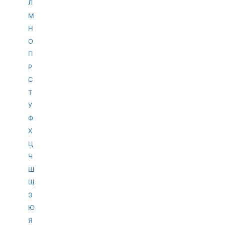
Л
М
Н
О
П
Р
С
Т
У
Ф
Х
Ц
Ч
Ш
Щ
Э
Ю
Я