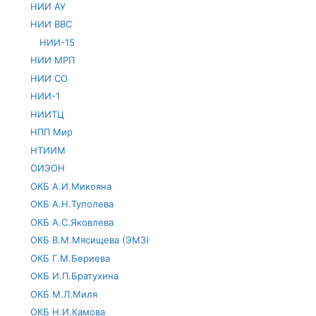
НИИ АУ
НИИ ВВС
НИИ-15
НИИ МРП
НИИ СО
НИИ-1
НИИТЦ
НПП Мир
НТИИМ
ОИЭОН
ОКБ А.И.Микояна
ОКБ А.Н.Туполева
ОКБ А.С.Яковлева
ОКБ В.М.Мясищева (ЭМЗ)
ОКБ Г.М.Бериева
ОКБ И.П.Братухина
ОКБ М.Л.Миля
ОКБ Н.И.Камова