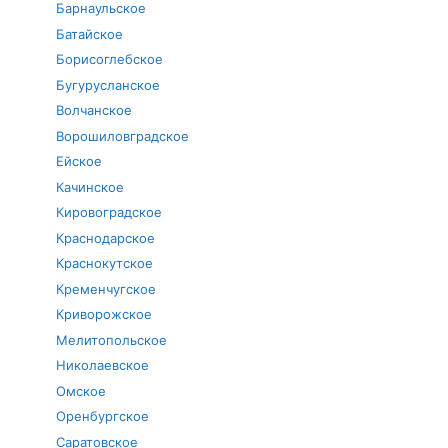
Барнаульское
Батайское
Борисоглебское
Бугурусланское
Волчанское
Ворошиловградское
Ейское
Качинское
Кировоградское
Краснодарское
Краснокутское
Кременчугское
Криворожское
Мелитопольское
Николаевское
Омское
Оренбургское
Саратовское