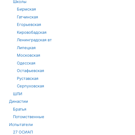
Школы
Бирмская
Гатчинская
Егорьевская
Кировобадская
Ленинградская вт
Липецкая
Московская
Одесская
Остафьевская
Руставская
Серпуховская
ШЛИ
Династии
Братья
Потомственные
Испытатели
27 ОСИАП