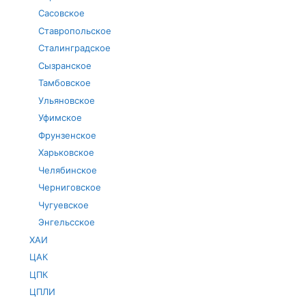
Сасовское
Ставропольское
Сталинградское
Сызранское
Тамбовское
Ульяновское
Уфимское
Фрунзенское
Харьковское
Челябинское
Черниговское
Чугуевское
Энгельсское
ХАИ
ЦАК
ЦПК
ЦПЛИ