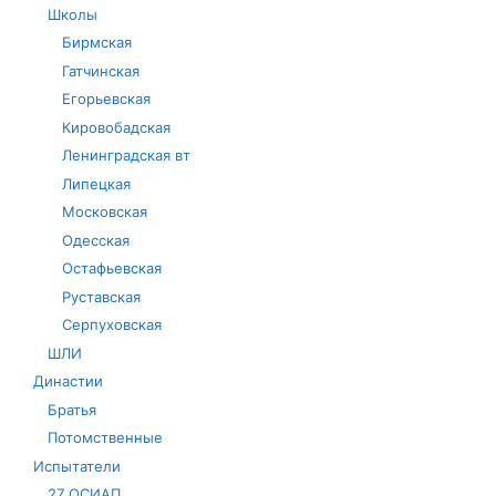
Школы
Бирмская
Гатчинская
Егорьевская
Кировобадская
Ленинградская вт
Липецкая
Московская
Одесская
Остафьевская
Руставская
Серпуховская
ШЛИ
Династии
Братья
Потомственные
Испытатели
27 ОСИАП