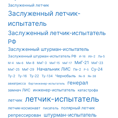
Заслуженный летчик
Заслуженный летчик-
испытатель
Заслуженный летчик-испытатель
РФ
Заслуженный штурман-испытатель
Заслуженный штурман-испытатель РФ
Ил-2
Ла-5
И-16
МиГ-21
Ми-8
МиГ-3
МиГ-23
М-4
МиГ-15
Ми-6
МиГ-17
Начальник ЛИС
Су-24
МиГ-25
МиГ-29
Пе-2
Р-5
Чернобыль
Ту-22
Ту-2
Ту-16
Ту-134
Як-9
Як-38
генерал
авиатрисса
бортинженер-испытатель
инженер-испытатель
замнач ЛИС
катастрофа
летчик-испытатель
летчик
летчик-космонавт
полярный летчик
писатель
штурман-испытатель
репрессирован