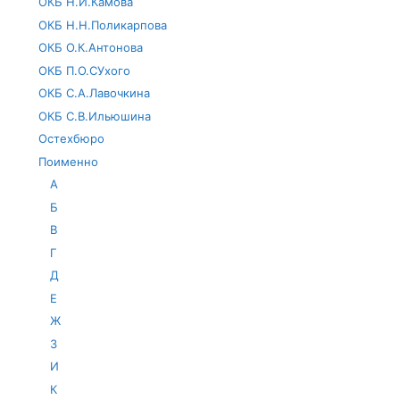
ОКБ Н.И.Камова
ОКБ Н.Н.Поликарпова
ОКБ О.К.Антонова
ОКБ П.О.СУхого
ОКБ С.А.Лавочкина
ОКБ С.В.Ильюшина
Остехбюро
Поименно
А
Б
В
Г
Д
Е
Ж
З
И
К