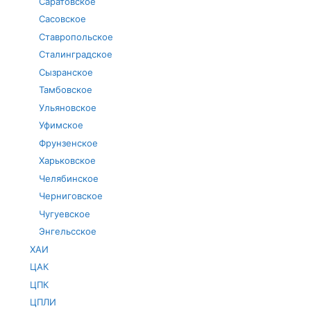
Саратовское
Сасовское
Ставропольское
Сталинградское
Сызранское
Тамбовское
Ульяновское
Уфимское
Фрунзенское
Харьковское
Челябинское
Черниговское
Чугуевское
Энгельсское
ХАИ
ЦАК
ЦПК
ЦПЛИ