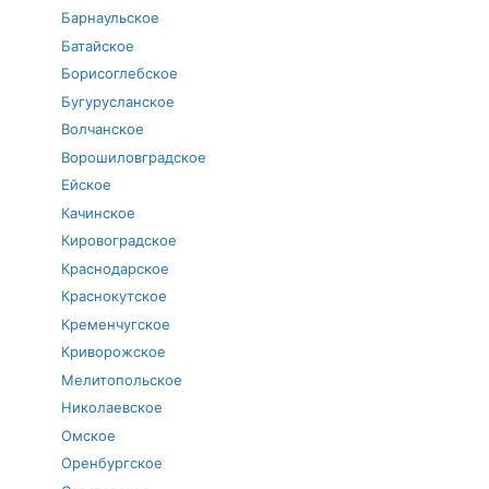
Барнаульское
Батайское
Борисоглебское
Бугурусланское
Волчанское
Ворошиловградское
Ейское
Качинское
Кировоградское
Краснодарское
Краснокутское
Кременчугское
Криворожское
Мелитопольское
Николаевское
Омское
Оренбургское