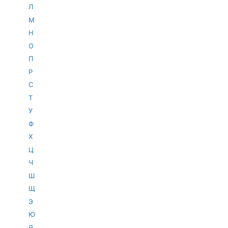
Л
М
Н
О
П
Р
С
Т
У
Ф
Х
Ц
Ч
Ш
Щ
Э
Ю
Я