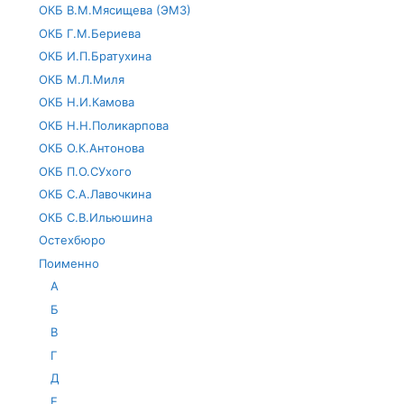
ОКБ В.М.Мясищева (ЭМЗ)
ОКБ Г.М.Бериева
ОКБ И.П.Братухина
ОКБ М.Л.Миля
ОКБ Н.И.Камова
ОКБ Н.Н.Поликарпова
ОКБ О.К.Антонова
ОКБ П.О.СУхого
ОКБ С.А.Лавочкина
ОКБ С.В.Ильюшина
Остехбюро
Поименно
А
Б
В
Г
Д
Е