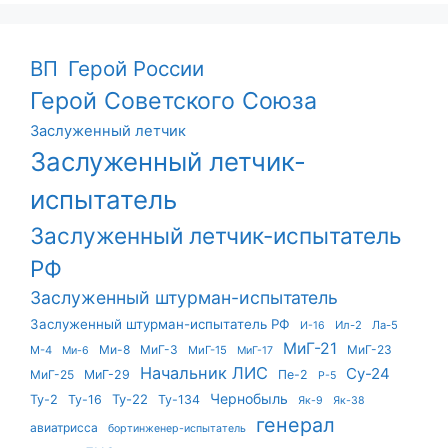
ВП
Герой России
Герой Советского Союза
Заслуженный летчик
Заслуженный летчик-
испытатель
Заслуженный летчик-испытатель
РФ
Заслуженный штурман-испытатель
Заслуженный штурман-испытатель РФ
Ил-2
Ла-5
И-16
МиГ-21
Ми-8
МиГ-3
МиГ-23
М-4
МиГ-15
Ми-6
МиГ-17
Начальник ЛИС
Су-24
МиГ-25
МиГ-29
Пе-2
Р-5
Чернобыль
Ту-22
Ту-2
Ту-16
Ту-134
Як-9
Як-38
генерал
авиатрисса
бортинженер-испытатель