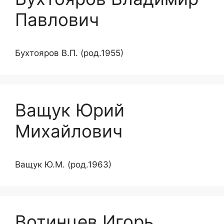
Павлович
Бухтояров В.П. (род.1955)
Ващук Юрий
Михайлович
Ващук Ю.М. (род.1963)
Вотинцев Игорь