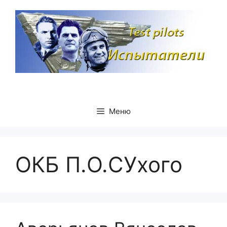
Перейти
к
содержимому
Меню
ОКБ П.О.СУхого