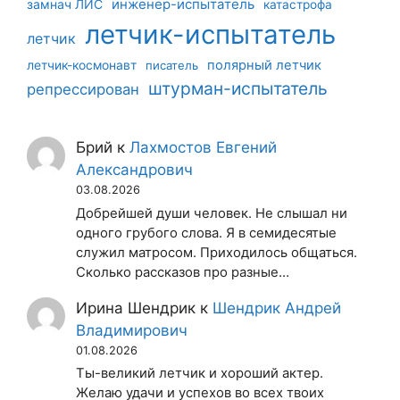
инженер-испытатель
замнач ЛИС
катастрофа
летчик-испытатель
летчик
летчик-космонавт
полярный летчик
писатель
штурман-испытатель
репрессирован
Брий
к
Лахмостов Евгений
Александрович
03.08.2026
Добрейшей души человек. Не слышал ни
одного грубого слова. Я в семидесятые
служил матросом. Приходилось общаться.
Сколько рассказов про разные…
Ирина Шендрик
к
Шендрик Андрей
Владимирович
01.08.2026
Ты-великий летчик и хороший актер.
Желаю удачи и успехов во всех твоих