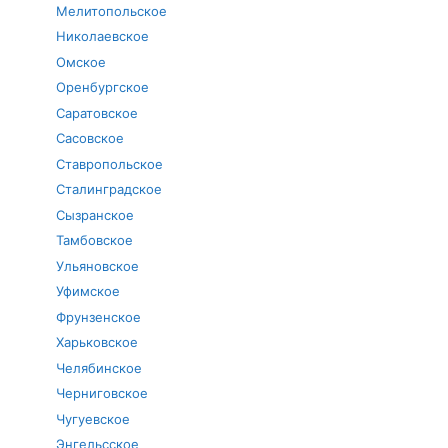
Мелитопольское
Николаевское
Омское
Оренбургское
Саратовское
Сасовское
Ставропольское
Сталинградское
Сызранское
Тамбовское
Ульяновское
Уфимское
Фрунзенское
Харьковское
Челябинское
Черниговское
Чугуевское
Энгельсское