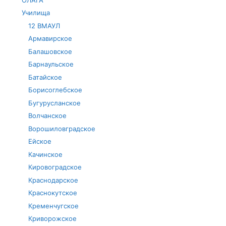
Училища
12 ВМАУЛ
Армавирское
Балашовское
Барнаульское
Батайское
Борисоглебское
Бугурусланское
Волчанское
Ворошиловградское
Ейское
Качинское
Кировоградское
Краснодарское
Краснокутское
Кременчугское
Криворожское