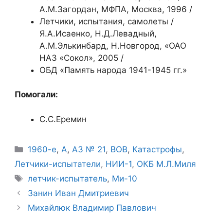
А.М.Загордан, МФПА, Москва, 1996 /
Летчики, испытания, самолеты /
Я.А.Исаенко, Н.Д.Левадный,
А.М.Элькинбард, Н.Новгород, «ОАО
НАЗ «Сокол», 2005 /
ОБД «Память народа 1941-1945 гг.»
Помогали:
С.С.Еремин
Рубрики
1960-е
,
А
,
АЗ № 21
,
ВОВ
,
Катастрофы
,
Летчики-испытатели
,
НИИ-1
,
ОКБ М.Л.Миля
Метки
летчик-испытатель
,
Ми-10
Занин Иван Дмитриевич
Михайлюк Владимир Павлович