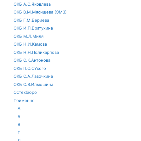
ОКБ А.С.Яковлева
ОКБ В.М.Мясищева (ЭМЗ)
ОКБ Г.М.Бериева
ОКБ И.П.Братухина
ОКБ М.Л.Миля
ОКБ Н.И.Камова
ОКБ Н.Н.Поликарпова
ОКБ О.К.Антонова
ОКБ П.О.СУхого
ОКБ С.А.Лавочкина
ОКБ С.В.Ильюшина
Остехбюро
Поименно
А
Б
В
Г
Д