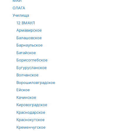
МАИ
ОЛАГА
Училища
12 ВМАУЛ
Армавирское
Балашовское
Барнаульское
Батайское
Борисоглебское
Бугурусланское
Волчанское
Ворошиловградское
Ейское
Качинское
Кировоградское
Краснодарское
Краснокутское
Кременчугское