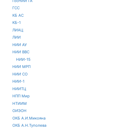
ГосНИИ ГА
ГСС
КБ АС
КБ-1
ЛИАЦ
ЛИИ
НИИ АУ
НИИ ВВС
НИИ-15
НИИ МРП
НИИ СО
НИИ-1
НИИТЦ
НПП Мир
НТИИМ
ОИЭОН
ОКБ А.И.Микояна
ОКБ А.Н.Туполева