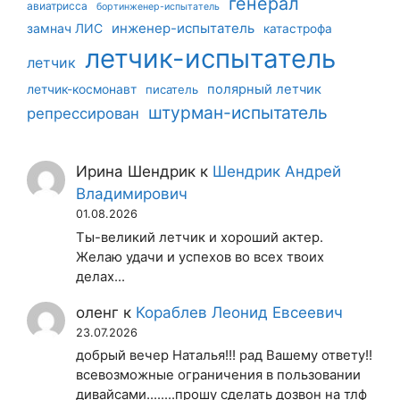
генерал
авиатрисса
бортинженер-испытатель
инженер-испытатель
замнач ЛИС
катастрофа
летчик-испытатель
летчик
летчик-космонавт
полярный летчик
писатель
штурман-испытатель
репрессирован
Ирина Шендрик
к
Шендрик Андрей
Владимирович
01.08.2026
Ты-великий летчик и хороший актер.
Желаю удачи и успехов во всех твоих
делах...
оленг
к
Кораблев Леонид Евсеевич
23.07.2026
добрый вечер Наталья!!! рад Вашему ответу!!
всевозможные ограничения в пользовании
дивайсами........прошу сделать дозвон на тлф