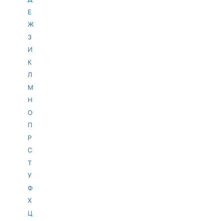
Е
Ж
З
И
К
Л
М
Н
О
П
Р
С
Т
У
Ф
Х
Ц