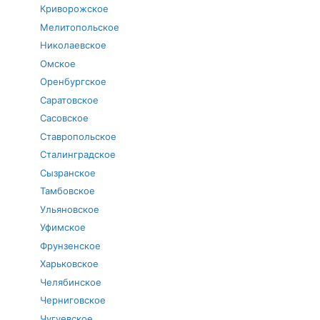
Криворожское
Мелитопольское
Николаевское
Омское
Оренбургское
Саратовское
Сасовское
Ставропольское
Сталинградское
Сызранское
Тамбовское
Ульяновское
Уфимское
Фрунзенское
Харьковское
Челябинское
Черниговское
Чугуевское