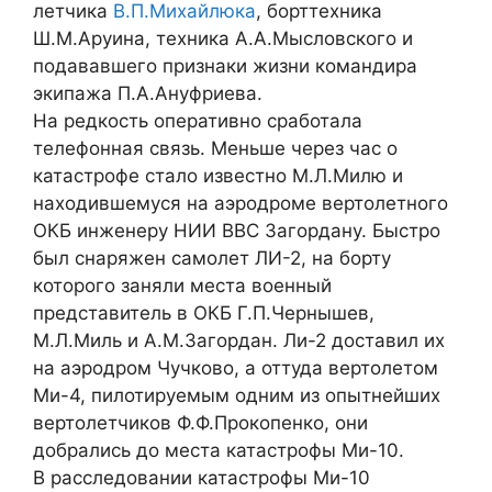
летчика
В.П.Михайлюка
, борттехника
Ш.М.Аруина, техника А.А.Мысловского и
подававшего признаки жизни командира
экипажа П.А.Ануфриева.
На редкость оперативно сработала
телефонная связь. Меньше через час о
катастрофе стало известно М.Л.Милю и
находившемуся на аэродроме вертолетного
ОКБ инженеру НИИ ВВС Загордану. Быстро
был снаряжен самолет ЛИ-2, на борту
которого заняли места военный
представитель в ОКБ Г.П.Чернышев,
М.Л.Миль и А.М.Загордан. Ли-2 доставил их
на аэродром Чучково, а оттуда вертолетом
Ми-4, пилотируемым одним из опытнейших
вертолетчиков Ф.Ф.Прокопенко, они
добрались до места катастрофы Ми-10.
В расследовании катастрофы Ми-10