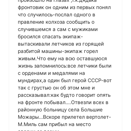
произошло на глазах ,т.к.дядька
фронтовик он одним из первых понял
что случилось-послал одного в
правление колхоза сообщить о
случившемся а сам с мужиками
бросился спасать экипаж-
вытаскивали летчиков из горящей
разбитой машины-экипаж горел
живым.Что ему на всю оставшуюся
жизнь запомнилось:все летчики были
с орденами и медалями на
мундирах,а один был герой СССР-вот
так с грустью он об этом мне и
рассказывал:как будто говорит опять
на фронте побывал….Отвезли всех в
районную больницу села Большие
Можары…Вскоре прилетел вертолет-
М.Миль сам прибыл на место