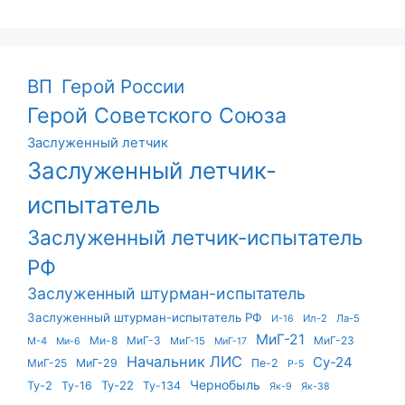
ВП
Герой России
Герой Советского Союза
Заслуженный летчик
Заслуженный летчик-
испытатель
Заслуженный летчик-испытатель
РФ
Заслуженный штурман-испытатель
Заслуженный штурман-испытатель РФ
Ил-2
Ла-5
И-16
МиГ-21
Ми-8
МиГ-3
МиГ-23
М-4
МиГ-15
Ми-6
МиГ-17
Начальник ЛИС
Су-24
МиГ-25
МиГ-29
Пе-2
Р-5
Чернобыль
Ту-22
Ту-2
Ту-16
Ту-134
Як-9
Як-38