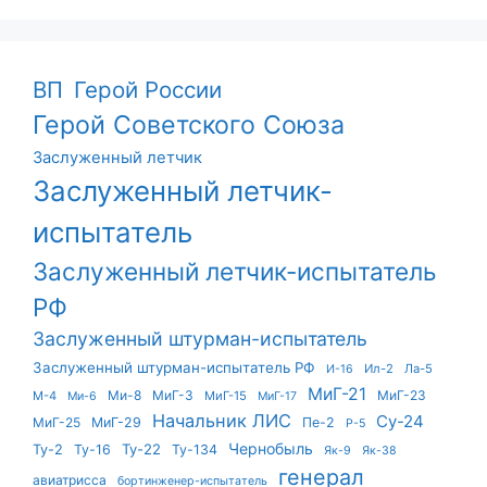
ВП
Герой России
Герой Советского Союза
Заслуженный летчик
Заслуженный летчик-
испытатель
Заслуженный летчик-испытатель
РФ
Заслуженный штурман-испытатель
Заслуженный штурман-испытатель РФ
Ил-2
Ла-5
И-16
МиГ-21
Ми-8
МиГ-3
МиГ-23
М-4
МиГ-15
Ми-6
МиГ-17
Начальник ЛИС
Су-24
МиГ-25
МиГ-29
Пе-2
Р-5
Чернобыль
Ту-22
Ту-2
Ту-16
Ту-134
Як-9
Як-38
генерал
авиатрисса
бортинженер-испытатель