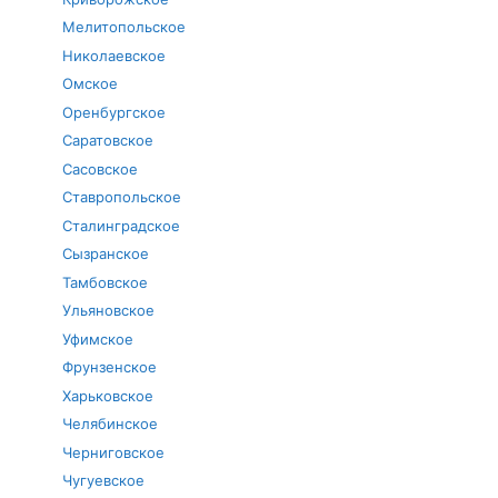
Мелитопольское
Николаевское
Омское
Оренбургское
Саратовское
Сасовское
Ставропольское
Сталинградское
Сызранское
Тамбовское
Ульяновское
Уфимское
Фрунзенское
Харьковское
Челябинское
Черниговское
Чугуевское