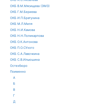
ОКБ В.М.Мясищева (ЭМЗ)
ОКБ Г.М.Бериева
ОКБ И.П.Братухина
ОКБ М.Л.Миля
ОКБ Н.И.Камова
ОКБ Н.Н.Поликарпова
ОКБ О.К.Антонова
ОКБ П.О.СУхого
ОКБ С.А.Лавочкина
ОКБ С.В.Ильюшина
Остехбюро
Поименно
А
Б
В
Г
Д