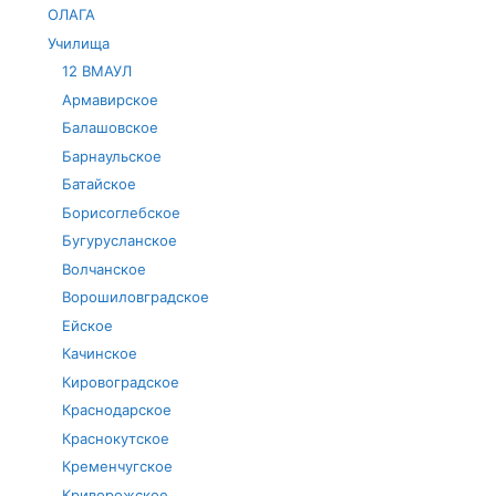
ОЛАГА
Училища
12 ВМАУЛ
Армавирское
Балашовское
Барнаульское
Батайское
Борисоглебское
Бугурусланское
Волчанское
Ворошиловградское
Ейское
Качинское
Кировоградское
Краснодарское
Краснокутское
Кременчугское
Криворожское