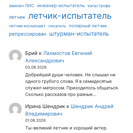
инженер-испытатель
замнач ЛИС
катастрофа
летчик-испытатель
летчик
летчик-космонавт
полярный летчик
писатель
штурман-испытатель
репрессирован
Брий
к
Лахмостов Евгений
Александрович
03.08.2026
Добрейшей души человек. Не слышал ни
одного грубого слова. Я в семидесятые
служил матросом. Приходилось общаться.
Сколько рассказов про разные…
Ирина Шендрик
к
Шендрик Андрей
Владимирович
01.08.2026
Ты-великий летчик и хороший актер.