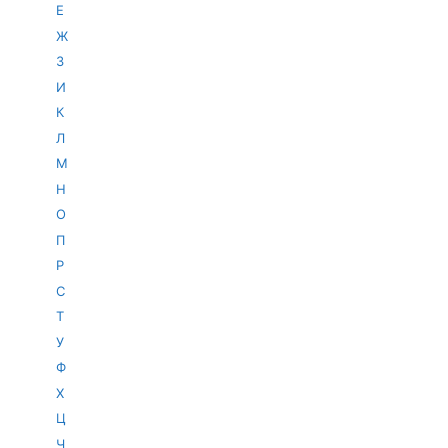
Е
Ж
З
И
К
Л
М
Н
О
П
Р
С
Т
У
Ф
Х
Ц
Ч