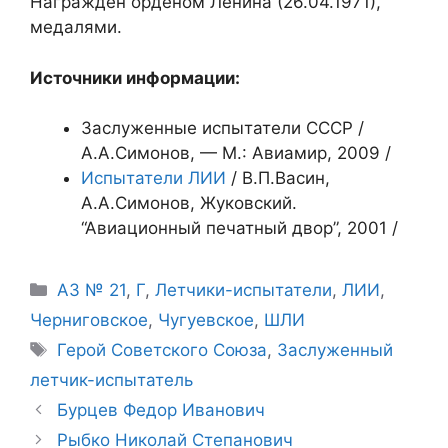
Награждён орденом Ленина (26.04.1971),
медалями.
Источники информации:
Заслуженные испытатели СССР /
А.А.Симонов, — М.: Авиамир, 2009 /
Испытатели ЛИИ
/ В.П.Васин,
А.А.Симонов, Жуковский.
“Авиационный печатный двор”, 2001 /
Рубрики
АЗ № 21
,
Г
,
Летчики-испытатели
,
ЛИИ
,
Черниговское
,
Чугуевское
,
ШЛИ
Метки
Герой Советского Союза
,
Заслуженный
летчик-испытатель
Бурцев Федор Иванович
Рыбко Николай Степанович