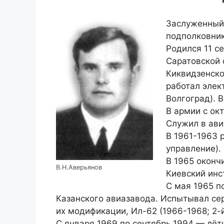
Заслуженный 
подполковник
Родился 11 с
Саратовской 
Киквидзенско
работал элек
Волгоград). 
В армии с ок
Служил в ави
В 1961-1963 
управление).
В 1965 оконч
В.Н.Аверьянов
Киевский инс
С мая 1965 п
Казанского авиазавода. Испытывал сер
их модификации, Ил-62 (1966-1968; 2-й
С января 1969 по сентябрь 1994 — лёт