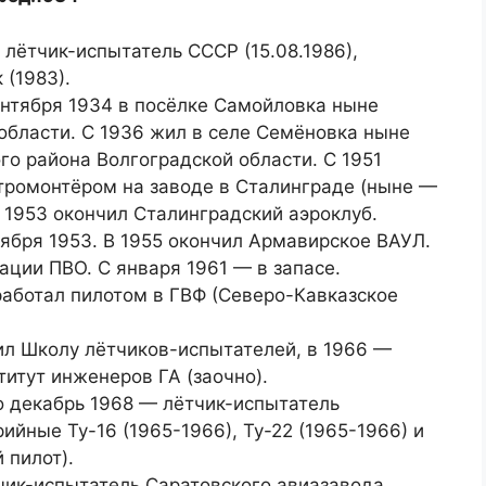
лётчик-испытатель СССР (15.08.1986),
 (1983).
ентября 1934 в посёлке Самойловка ныне
области. С 1936 жил в селе Семёновка ныне
го района Волгоградской области. С 1951
тромонтёром на заводе в Сталинграде (ныне —
В 1953 окончил Сталинградский аэроклуб.
тября 1953. В 1955 окончил Армавирское ВАУЛ.
ации ПВО. С января 1961 — в запасе.
работал пилотом в ГВФ (Северо-Кавказское
ил Школу лётчиков-испытателей, в 1966 —
титут инженеров ГА (заочно).
о декабрь 1968 — лётчик-испытатель
ийные Ту-16 (1965-1966), Ту-22 (1965-1966) и
 пилот).
чик-испытатель Саратовского авиазавода.