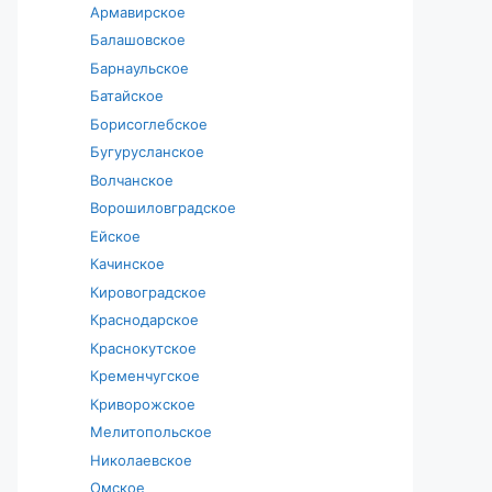
Армавирское
Балашовское
Барнаульское
Батайское
Борисоглебское
Бугурусланское
Волчанское
Ворошиловградское
Ейское
Качинское
Кировоградское
Краснодарское
Краснокутское
Кременчугское
Криворожское
Мелитопольское
Николаевское
Омское