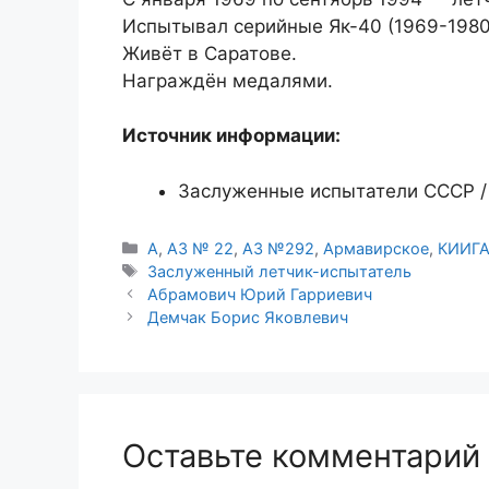
Испытывал серийные Як-40 (1969-1980)
Живёт в Саратове.
Награждён медалями.
Источник информации:
Заслуженные испытатели СССР / 
Рубрики
А
,
АЗ № 22
,
АЗ №292
,
Армавирское
,
КИИГ
Метки
Заслуженный летчик-испытатель
Абрамович Юрий Гарриевич
Демчак Борис Яковлевич
Оставьте комментарий