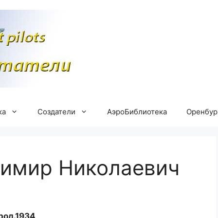
ка
Создатели
АэроБиблиотека
Оренбу
димир Николаевич
род.1934