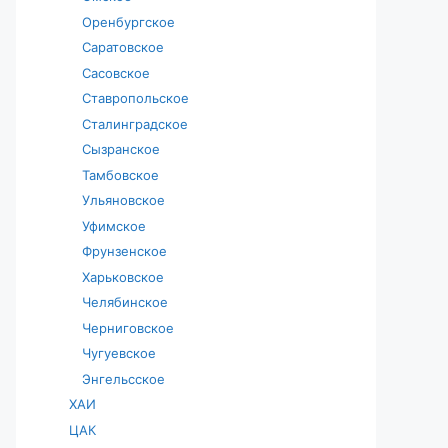
Оренбургское
Саратовское
Сасовское
Ставропольское
Сталинградское
Сызранское
Тамбовское
Ульяновское
Уфимское
Фрунзенское
Харьковское
Челябинское
Черниговское
Чугуевское
Энгельсское
ХАИ
ЦАК