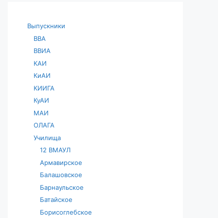
Выпускники
ВВА
ВВИА
КАИ
КиАИ
КИИГА
КуАИ
МАИ
ОЛАГА
Училища
12 ВМАУЛ
Армавирское
Балашовское
Барнаульское
Батайское
Борисоглебское