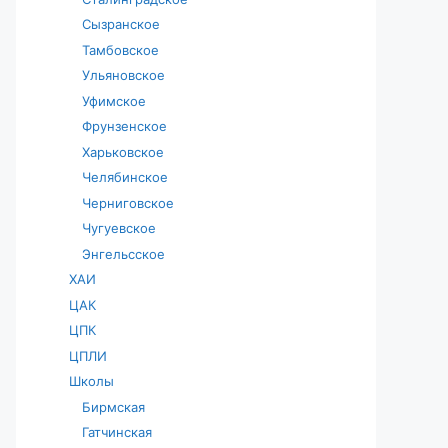
Сызранское
Тамбовское
Ульяновское
Уфимское
Фрунзенское
Харьковское
Челябинское
Черниговское
Чугуевское
Энгельсское
ХАИ
ЦАК
ЦПК
ЦПЛИ
Школы
Бирмская
Гатчинская