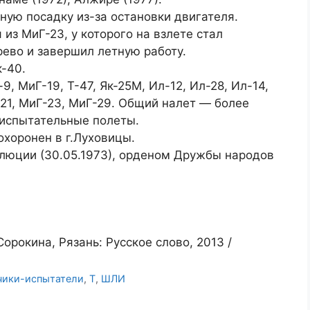
ую посадку из-за остановки двигателя.
 из МиГ-23, у которого на взлете стал
рево и завершил летную работу.
к-40.
-9, МиГ-19, Т-47, Як-25М, Ил-12, Ил-28, Ил-14,
Г-21, МиГ-23, МиГ-29. Общий налет — более
— испытательные полеты.
охоронен в г.Луховицы.
люции (30.05.1973), орденом Дружбы народов
орокина, Рязань: Русское слово, 2013 /
чики-испытатели
,
Т
,
ШЛИ