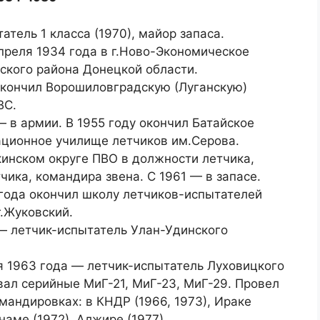
атель 1 класса (1970), майор запаса.
преля 1934 года в г.Ново-Экономическое
ского района Донецкой области.
окончил Ворошиловградскую (Луганскую)
ВС.
— в армии. В 1955 году окончил Батайское
ационное училище летчиков им.Серова.
инском округе ПВО в должности летчика,
чика, командира звена. С 1961 — в запасе.
года окончил школу летчиков-испытателей
.Жуковский.
— летчик-испытатель Улан-Удинского
я 1963 года — летчик-испытатель Луховицкого
ал серийные МиГ-21, МиГ-23, МиГ-29. Провел
андировках: в КНДР (1966, 1973), Ираке
тнаме (1972), Алжире (1977).