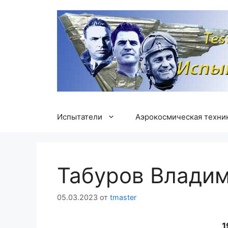
Перейти
к
содержимому
Испытатели
Аэрокосмическая техни
Табуров Влади
05.03.2023
от
tmaster
1