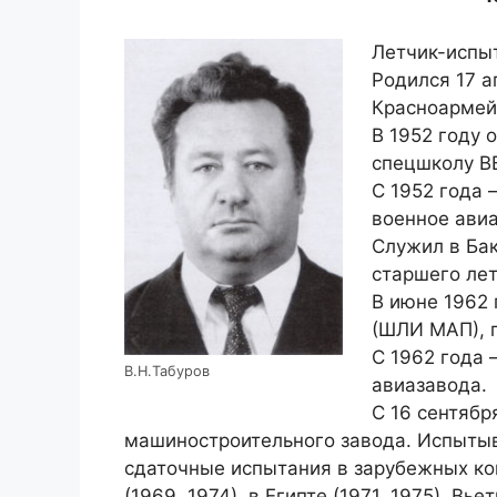
Летчик-испыт
Родился 17 а
Красноармей
В 1952 году 
спецшколу В
С 1952 года 
военное ави
Служил в Бак
старшего лет
В июне 1962 
(ШЛИ МАП), г
С 1962 года 
В.Н.Табуров
авиазавода.
C 16 сентябр
машиностроительного завода. Испытыв
сдаточные испытания в зарубежных ком
(1969, 1974), в Египте (1971, 1975), Вье