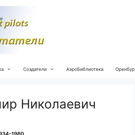
ка
Создатели
АэроБиблиотека
Оренбу
мир Николаевич
934-1980