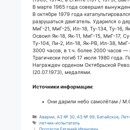
В марте 1965 года совершил вынужденн
В октябре 1979 года катапультировался
разрушаться двигатель. Ударился о де
МиГ-21, МиГ-25, Ил-18, Ту-134, Ту-16, Я
Освоил Як-18, Як-11, МиГ-15, МиГ-17, Су
Ту-104, Ли-2, Ил-18, Як-РВ, Ил-38, Ми
3000 часов, в т.ч. более 2000 часов 
Трагически погиб 17 июля 1980 года. П
Награжден орденом Октябрьской Рево
(20.07.1973), медалями.
Источники информации:
Они дарили небо самолётам / М.С
Рубрики
Аварии
,
АЗ № 30
,
АЗ № 99
,
Батайское
,
Лет
Метки
летчик-испытатель
Протасов Евгений Иванович