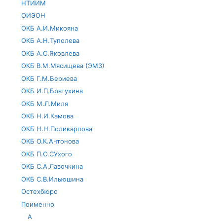
НТИИМ
ОИЭОН
ОКБ А.И.Микояна
ОКБ А.Н.Туполева
ОКБ А.С.Яковлева
ОКБ В.М.Мясищева (ЭМЗ)
ОКБ Г.М.Бериева
ОКБ И.П.Братухина
ОКБ М.Л.Миля
ОКБ Н.И.Камова
ОКБ Н.Н.Поликарпова
ОКБ О.К.Антонова
ОКБ П.О.СУхого
ОКБ С.А.Лавочкина
ОКБ С.В.Ильюшина
Остехбюро
Поименно
А