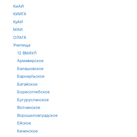
КиАИ
КИИГА
КуАИ
МАИ
ОЛАГА
Училища
12 ВМАУЛ
Армавирское
Балашовское
Барнаульское
Батайское
Борисоглебское
Бугурусланское
Волчанское
Ворошиловградское
Ейское
Качинское