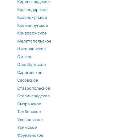
Кировоградское
Краснодарское
Краснокутское
Кременчугское
Криворожское
Мелитопольское
Николаевское
Омское
Оренбургское
Саратовское
Сасовское
Ставропольское
Сталинградское
Сызранское
Тамбовское
Ульяновское
Уфимское
Фрунзенское