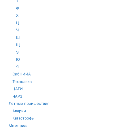
У
Ф
Х
Ц
Ч
Ш
Щ
Э
Ю
Я
СибНИИА
Техноавиа
ЦАГИ
ЧАРЗ
Летные проишествия
Аварии
Катастрофы
Мемориал