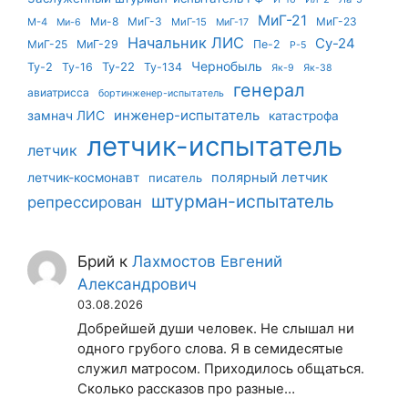
МиГ-21
Ми-8
МиГ-3
МиГ-23
М-4
МиГ-15
Ми-6
МиГ-17
Начальник ЛИС
Су-24
МиГ-25
МиГ-29
Пе-2
Р-5
Чернобыль
Ту-22
Ту-2
Ту-16
Ту-134
Як-9
Як-38
генерал
авиатрисса
бортинженер-испытатель
инженер-испытатель
замнач ЛИС
катастрофа
летчик-испытатель
летчик
летчик-космонавт
полярный летчик
писатель
штурман-испытатель
репрессирован
Брий
к
Лахмостов Евгений
Александрович
03.08.2026
Добрейшей души человек. Не слышал ни
одного грубого слова. Я в семидесятые
служил матросом. Приходилось общаться.
Сколько рассказов про разные…