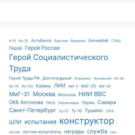
Ахтубинск
Билимбай
X-15
Ан-70
Бартини
Березняк
ГЛИЦ
Герой России
Герой
Герой Социалистического
Труда
Герой Труда РФ
Долгопрудный
Егорьевск
Жуковский
Ил-28
ЛИИ
Казань
МиГ-25
Ил-76
Ил-102
МиГ-3
МиГ-29
Москва
НИИ ВВС
МиГ-31
Мосолов
ОКБ Антонова
Самара
Пермь
ПВРД
Переяславль
Санкт-Петербург
Тушино
Ту-16
Су-27
УЗГА
конструктор
испытания
ШЛИ
служба
награды
летчик-испытатель
летчик
сын