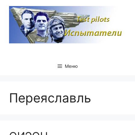
Перейти
к
содержимому
Меню
Переяславль