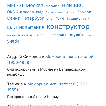
Москва
НИИ ВВС
МиГ-31
Мосолов
ОКБ Антонова
Самара
Пермь
ПВРД
Переяславль
Санкт-Петербург
Тушино
Ту-16
Су-27
УЗГА
конструктор
испытания
ШЛИ
служба
награды
летчик-испытатель
летчик
сын
учеба
Андрей Симонов
к
Мемориал испытателей
(1950-1959)
Они похоронены в Москве на Ваганьковском
кладбище.
Татьяна
к
Мемориал испытателей (1950-
1959)
Похоронены в Старом Крыму