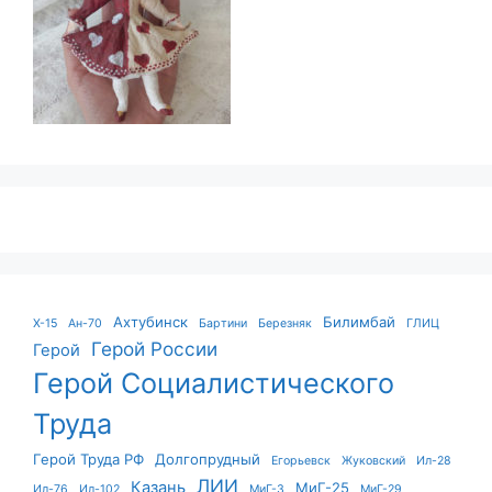
Ахтубинск
Билимбай
X-15
Ан-70
Бартини
Березняк
ГЛИЦ
Герой России
Герой
Герой Социалистического
Труда
Герой Труда РФ
Долгопрудный
Егорьевск
Жуковский
Ил-28
ЛИИ
Казань
МиГ-25
Ил-76
Ил-102
МиГ-3
МиГ-29