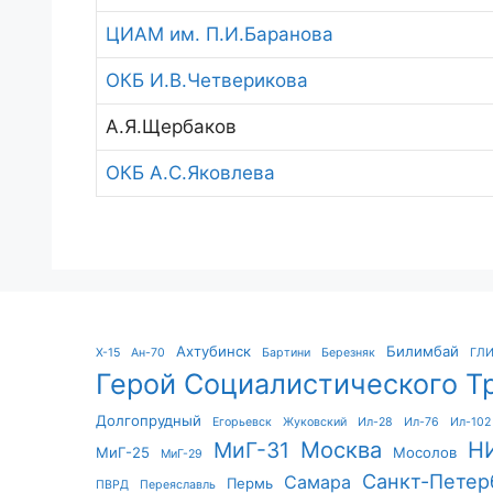
ЦИАМ им. П.И.Баранова
ОКБ И.В.Четверикова
А.Я.Щербаков
ОКБ А.С.Яковлева
Ахтубинск
Билимбай
X-15
Ан-70
Бартини
Березняк
ГЛ
Герой Социалистического Т
Долгопрудный
Егорьевск
Жуковский
Ил-28
Ил-76
Ил-102
Москва
Н
МиГ-31
МиГ-25
Мосолов
МиГ-29
Санкт-Петер
Самара
Пермь
ПВРД
Переяславль