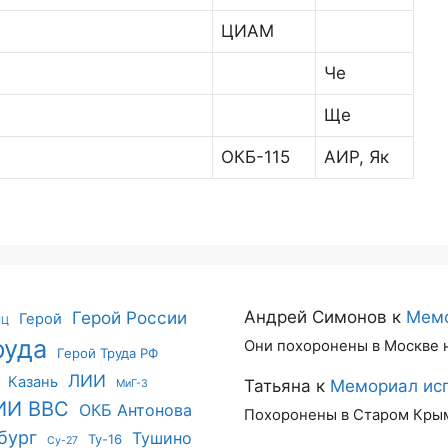
ЦИАМ
Че
Ще
ОКБ-115
АИР, Як
Герой России
Андрей Симонов
к
Мемо
Герой
ИЦ
руда
Они похоронены в Москве 
Герой Труда РФ
ЛИИ
Казань
Татьяна
к
Мемориал исп
МиГ-3
ИИ ВВС
ОКБ Антонова
Похоронены в Старом Кры
бург
Тушино
Ту-16
Су-27