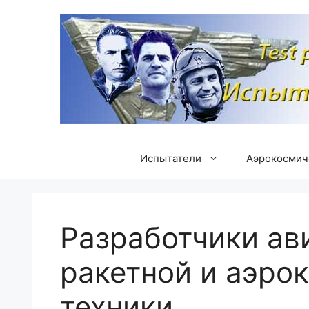
Перейти
к
содержимому
Испытатели
Аэрокосмич
Разработчики ав
ракетной и аэро
техники