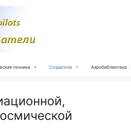
еская техника
Создатели
Аэробиблиотека
иационной,
космической