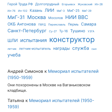
Герой Труда РФ
Долгопрудный
Егорьевск
Жуковский
Ил-28
ЛИИ
Казань
МиГ-25
Ил-76
Ил-102
МиГ-3
МиГ-29
Москва
НИИ ВВС
МиГ-31
Мосолов
ОКБ Антонова
Самара
Пермь
ПВРД
Переяславль
Санкт-Петербург
Тушино
Ту-16
Су-27
УЗГА
конструктор
испытания
ШЛИ
служба
награды
летчик-испытатель
летчик
сын
учеба
Андрей Симонов
к
Мемориал испытателей
(1950-1959)
Они похоронены в Москве на Ваганьковском
кладбище.
Татьяна
к
Мемориал испытателей (1950-
1959)