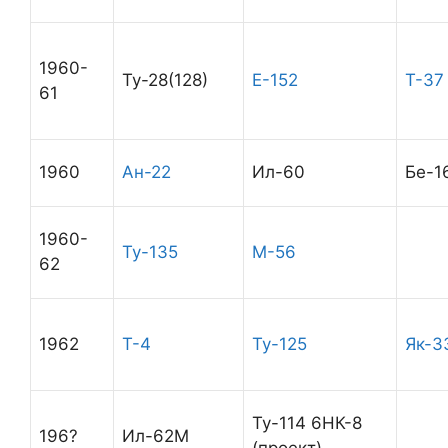
1960-
Ту-28(128)
Е-152
Т-37
61
1960
Ан-22
Ил-60
Бе-1
1960-
Ту-135
М-56
62
1962
Т-4
Ту-125
Як-3
Ту-114 6НК-8
196?
Ил-62М