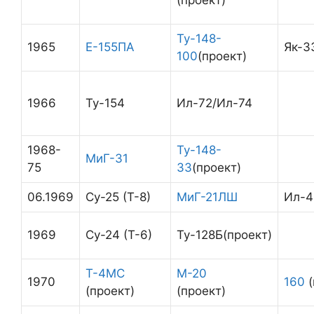
(проект)
Ту-148-
1965
Е-155ПА
Як-3
100
(проект)
1966
Ту-154
Ил-72/Ил-74
1968-
Ту-148-
МиГ-31
75
33
(проект)
06.1969
Су-25 (Т-8)
МиГ-21ЛШ
Ил-4
1969
Су-24 (Т-6)
Ту-128Б(проект)
Т-4МС
М-20
1970
160
(
(проект)
(проект)