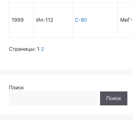
1999
Ил-112
С-80
МиГ-
Страницы:
1
2
Поиск
Поиск