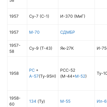
58
1957
Су-7 (С-1)
И-370 (МиГ)
1957
М-70
СДМБР
1957-
Су-9 (Т-43)
Як-27К
И-75
58
РС
+
РСС-52
1958
Ту-1
А-57
(Ту-95Н)
(М-44+
М-52
)
1958-
134
(Ту)
М-55
Ил-6
60