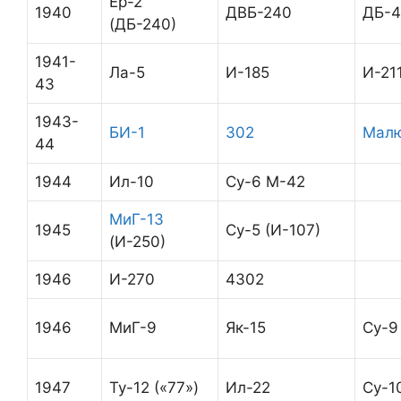
Ер-2
1940
ДВБ-240
ДБ-4
(ДБ-240)
1941-
Ла-5
И-185
И-211
43
1943-
БИ-1
302
Мал
44
1944
Ил-10
Су-6 М-42
МиГ-13
1945
Су-5 (И-107)
(И-250)
1946
И-270
4302
1946
МиГ-9
Як-15
Су-9
1947
Ту-12 («77»)
Ил-22
Су-1