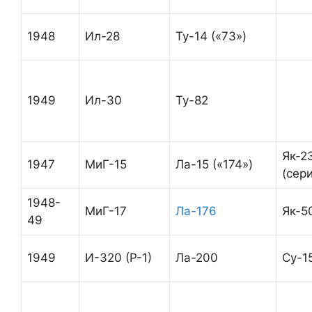
1948
Ил-28
Ту-14 («73»)
1949
Ил-30
Ту-82
Як-2
1947
МиГ-15
Ла-15 («174»)
(сер
1948-
МиГ-17
Ла-176
Як-5
49
1949
И-320 (Р-1)
Ла-200
Су-1