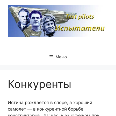
Перейти
к
содержимому
Меню
Конкуренты
Истина рождается в споре, а хороший
самолет — в конкурентной борьбе
конструкторов. И у нас, и за рубежом при