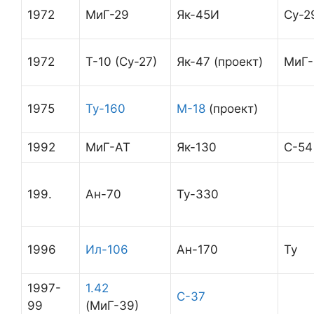
1972
МиГ-29
Як-45И
Су-2
1972
Т-10 (Су-27)
Як-47 (проект)
МиГ-
1975
Ту-160
М-18
(проект)
1992
МиГ-АТ
Як-130
С-54
199.
Ан-70
Ту-330
1996
Ил-106
Ан-170
Ту
1997-
1.42
С-37
99
(МиГ-39)