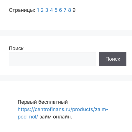
Страницы:
1
2
3
4
5
6
7
8
9
Поиск
Поиск
Первый бесплатный
https://centrofinans.ru/products/zaim-
pod-nol/
займ онлайн.