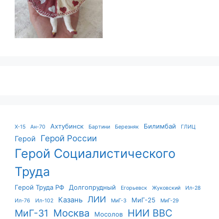
Ахтубинск
Билимбай
X-15
Ан-70
Бартини
Березняк
ГЛИЦ
Герой России
Герой
Герой Социалистического
Труда
Герой Труда РФ
Долгопрудный
Егорьевск
Жуковский
Ил-28
ЛИИ
Казань
МиГ-25
Ил-76
Ил-102
МиГ-3
МиГ-29
Москва
НИИ ВВС
МиГ-31
Мосолов