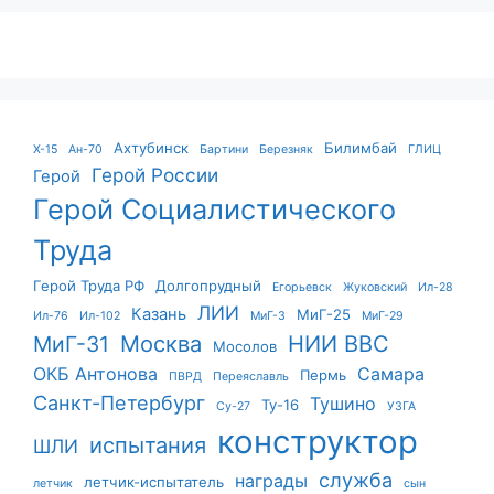
Ахтубинск
Билимбай
X-15
Ан-70
Бартини
Березняк
ГЛИЦ
Герой России
Герой
Герой Социалистического
Труда
Герой Труда РФ
Долгопрудный
Егорьевск
Жуковский
Ил-28
ЛИИ
Казань
МиГ-25
Ил-76
Ил-102
МиГ-3
МиГ-29
Москва
НИИ ВВС
МиГ-31
Мосолов
ОКБ Антонова
Самара
Пермь
ПВРД
Переяславль
Санкт-Петербург
Тушино
Ту-16
Су-27
УЗГА
конструктор
испытания
ШЛИ
служба
награды
летчик-испытатель
летчик
сын