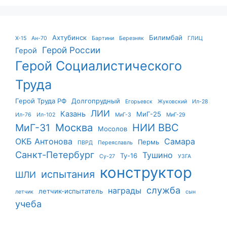
Ахтубинск
Билимбай
X-15
Ан-70
Бартини
Березняк
ГЛИЦ
Герой России
Герой
Герой Социалистического
Труда
Герой Труда РФ
Долгопрудный
Егорьевск
Жуковский
Ил-28
ЛИИ
Казань
МиГ-25
Ил-76
Ил-102
МиГ-3
МиГ-29
Москва
НИИ ВВС
МиГ-31
Мосолов
ОКБ Антонова
Самара
Пермь
ПВРД
Переяславль
Санкт-Петербург
Тушино
Ту-16
Су-27
УЗГА
конструктор
испытания
ШЛИ
служба
награды
летчик-испытатель
летчик
сын
учеба