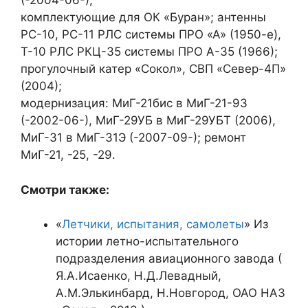
(-2004-06-);
комплектующие для ОК «Буран»; антенны
РС-10, РС-11 РЛС системы ПРО «А» (1950-е),
Т-10 РЛС РКЦ-35 системы ПРО А-35 (1966);
прогулочный катер «Сокол», СВП «Север-4П»
(2004);
модернизация: МиГ-21бис в МиГ-21-93
(-2002-06-), МиГ-29УБ в МиГ-29УБТ (2006),
МиГ-31 в МиГ-31Э (-2007-09-); ремонт
МиГ-21, -25, -29.
Смотри также:
«
Летчики, испытания, самолеты
» Из
истории летно-испытательного
подразделения авиационного завода (
Я.А.Исаенко, Н.Д.Левадный,
А.М.Элькинбард, Н.Новгород, ОАО НАЗ