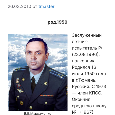
26.03.2010
от
tmaster
род.1950
Заслуженный
летчик-
испытатель РФ
(23.08.1996),
полковник.
Родился 16
июля 1950 года
в г.Тюмень.
Русский. С 1973
— член КПСС.
Окончил
среднюю школу
№1 (1967)
В.Е.Максименко