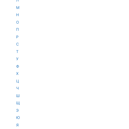
Л
М
Н
О
П
Р
С
Т
У
Ф
Х
Ц
Ч
Ш
Щ
Э
Ю
Я