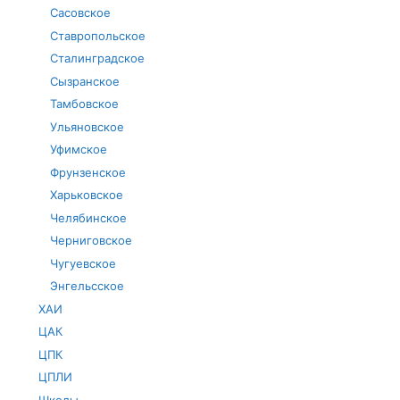
Сасовское
Ставропольское
Сталинградское
Сызранское
Тамбовское
Ульяновское
Уфимское
Фрунзенское
Харьковское
Челябинское
Черниговское
Чугуевское
Энгельсское
ХАИ
ЦАК
ЦПК
ЦПЛИ
Школы