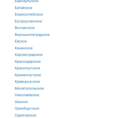
Барнаульское
Батайское
Борисоглебское
Бугурусланское
Волчанское
Ворошиловградское
Ейское
Качинское
Кировоградское
Краснодарское
Краснокутское
Кременчугское
Криворожское
Мелитопольское
Николаевское
Омское
Оренбургское
Саратовское