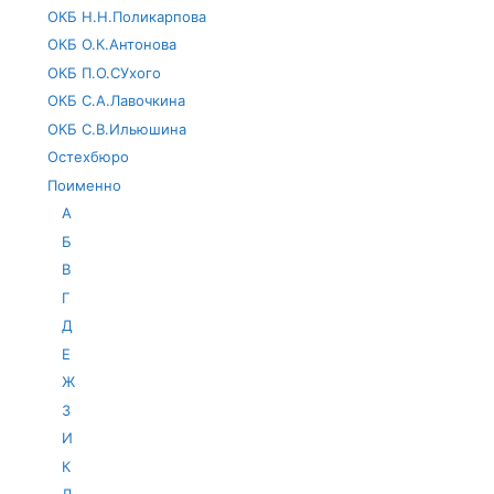
ОКБ Н.Н.Поликарпова
ОКБ О.К.Антонова
ОКБ П.О.СУхого
ОКБ С.А.Лавочкина
ОКБ С.В.Ильюшина
Остехбюро
Поименно
А
Б
В
Г
Д
Е
Ж
З
И
К