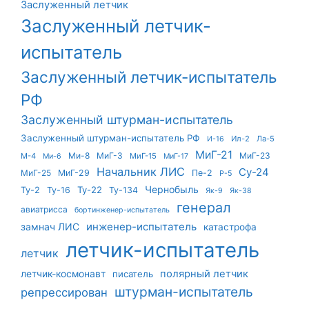
Заслуженный летчик
Заслуженный летчик-
испытатель
Заслуженный летчик-испытатель
РФ
Заслуженный штурман-испытатель
Заслуженный штурман-испытатель РФ
Ил-2
Ла-5
И-16
МиГ-21
Ми-8
МиГ-3
МиГ-23
М-4
МиГ-15
Ми-6
МиГ-17
Начальник ЛИС
Су-24
МиГ-25
МиГ-29
Пе-2
Р-5
Чернобыль
Ту-22
Ту-2
Ту-16
Ту-134
Як-9
Як-38
генерал
авиатрисса
бортинженер-испытатель
инженер-испытатель
замнач ЛИС
катастрофа
летчик-испытатель
летчик
летчик-космонавт
полярный летчик
писатель
штурман-испытатель
репрессирован