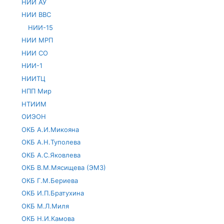
НИИ АУ
НИИ ВВС
НИИ-15
НИИ МРП
НИИ СО
НИИ-1
НИИТЦ
НПП Мир
НТИИМ
ОИЭОН
ОКБ А.И.Микояна
ОКБ А.Н.Туполева
ОКБ А.С.Яковлева
ОКБ В.М.Мясищева (ЭМЗ)
ОКБ Г.М.Бериева
ОКБ И.П.Братухина
ОКБ М.Л.Миля
ОКБ Н.И.Камова