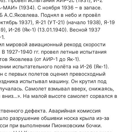
936). Провёл испытания АИР-2с (1931), И-Z
ль-МАИ» (1934). С ноября 1936 – в запасе.
Б А.С.Яковлева. Поднял в небо и провёл
ктябрь 1937), Я-21 (УТ-21) (начало 1938), Я-19
9), И-26 (Як-1) (13.01.1940). Весной 1937
1.
вил мировой авиационный рекорд скорости
 В 1927-1940 гг. провел летные испытания
ов Яковлева (от АИР-1 до Як-1).
нии испытательного полёта на И-26 (Як-1).
н с первых полетов оценил превосходный
ездника испытывал машину. Он крутил под
олучалась. Самолет взмывал вверх, снижаясь,
я вниз…». На малой высоте самолет сорвался в
ственного дефекта. Аварийная комиссия
шло разрушение обшивки носка крыла из-за
асси при выполнении Пионковским бочки.