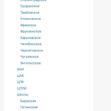
Сызранское
Тамбовское
Ульяновское
Уфимское
Фрунзенское
Харьковское
Челябинское
Черниговское
Чугуевское
Энгельсское
ХАИ
ЦАК
ЦПК
ЦПЛИ
Школы
Бирмская
Гатчинская