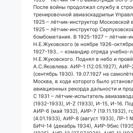
После войны продолжал службу в строе
тренировочной авиаэскадрильи Управле
1925 – лётчик-инструктор Московской
1925 – лётчик-инструктор Серпуховск
бомбометания. В 1925-1927 – лётчик-
Н.Е.Жуковского (в ноябре 1926-октябре
1927-193.. – командир отряда учебно-
Н.Е.Жуковского. Поднял в небо и пров
А.С.Яковлева: АИР-1 (12.05.1927), АИР-
(сентябрь 1930). 19.07.1927 на самолё
Москва, в ходе которого было устано
авиационных рекорда дальности и про
С 1931 – лётчик-испытатель авиазавод
(1932-1933), И-Z (1933), И-15, И-16. П
АИР-6 (май 1932), АИР-7 (19.11.1932), 
(4.01.1933), АИР-8 (август 1933), ЛР-1 
БИЧ-14 (декабрь 1934), АИР-9бис (1935)