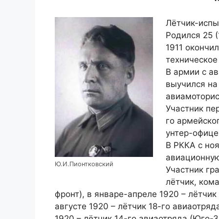
Лётчик-испы
Родился 25 (
1911 окончил
техническое
В армии с ав
выучился на
авиамоторис
Участник пер
го армейско
унтер-офице
В РККА с ноя
авиационную
Ю.И.Пионтковский
Участник гр
лётчик, ком
фронт), в январе-апреле 1920 – лётчик
августе 1920 – лётчик 18-го авиаотряд
1920 – лётчик 14-го авиаотряда (Юго-