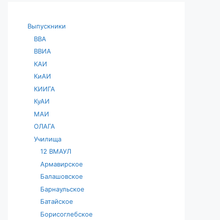
Выпускники
ВВА
ВВИА
КАИ
КиАИ
КИИГА
КуАИ
МАИ
ОЛАГА
Училища
12 ВМАУЛ
Армавирское
Балашовское
Барнаульское
Батайское
Борисоглебское