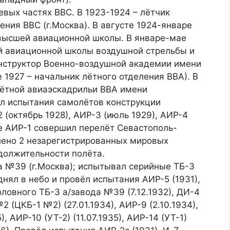
вых частях ВВС. В 1923-1924 – лётчик
ния ВВС (г.Москва). В августе 1924-январе
 высшей авиационной школы. В январе-мае
ой авиационной школы воздушной стрельбы и
инструктор Военно-воздушной академии имени
 1927 – начальник лётного отделения ВВА). В
лётной авиаэскадрильи ВВА имени
ёл испытания самолётов конструкции
2 (октябрь 1928), АИР-3 (июль 1929), АИР-4
те АИР-1 совершил перелёт Севастополь-
влено 2 незарегистрированных мировых
должительности полёта.
а №39 (г.Москва); испытывал серийные ТБ-3
однял в небо и провёл испытания АИР-5 (1931),
головного ТБ-3 а/завода №39 (7.12.1932), ДИ-4
№2 (ЦКБ-1 №2) (27.01.1934), АИР-9 (2.10.1934),
, АИР-10 (УТ-2) (11.07.1935), АИР-14 (УТ-1)