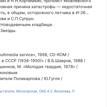
н и Н.Н.Корчемкин, прочнист яковлевского
сновная причина катастрофы — недостаточная
ть, в общем, осторожного летчика в И-26…
ви и С.П.Супрун.
а Новодевичьем кладбище.
 Звезды.
ltimedia service», 1998, CD-ROM /
в СССР (1938-1950)» / В.Б.Шавров, 1988 /
ошенков, М. «Молодая гвардия, 1978» /
имоновым
ители Поликарпова / Ю.Гугля /
пытатели
,
Московская
,
ОКБ А.С.Яковлева
,
П