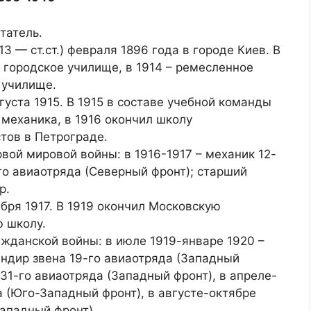
татель.
13 — ст.ст.) февраля 1896 года в городе Киев. В
 городское училище, в 1914 – ремесленное
 училище.
густа 1915. В 1915 в составе учебной команды
 механика, в 1916 окончил школу
тов в Петрограде.
вой мировой войны: в 1916-1917 – механик 12-
го авиаотряда (Северный фронт); старший
р.
бря 1917. В 1919 окончил Московскую
 школу.
ажданской войны: в июле 1919-январе 1920 –
андир звена 19-го авиаотряда (Западный
 31-го авиаотряда (Западный фронт), в апреле-
а (Юго-Западный фронт), в августе-октябре
Западный фронт).