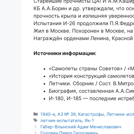
Старейшие прочнисты ЦАГИ А.М.Кашири
КБ А.А.Борин и др. утверждали, что о
прочность крыла и излишняя увереннос
Испытания И-26 продолжили П.Я.Федро
Жил в Москве. Похоронен в Москве, н
Награждён орденами Ленина, Красной
Источники информации:
«Самолеты страны Советов» / «Mu
«История конструкций самолетов 
Летчики. Сборник / Сост. В.Митр
Биография, составленная А.А.С
И-180, И-185 — последние истреб
Рубрики
1940-е
,
АЗ № 39
,
Катастрофы
,
Летчики-ис
Метки
летчик-испытатель
,
Як-1
Габер-Влынский Адам Мечиславович
Головин Павел Георгиевич