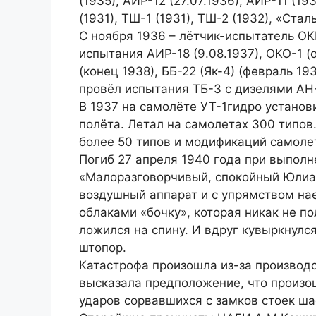
(1935), АИР-12 (27.07.1936), АИР-11 (1
(1931), ТШ-1 (1931), ТШ-2 (1932), «Ста
С ноября 1936 – лётчик-испытатель ОК
испытания АИР-18 (9.08.1937), ОКО-1 (о
(конец 1938), ББ-22 (Як-4) (февраль 193
провёл испытания ТБ-3 с дизелями АН-
В 1937 на самолёте УТ-1гидро устано
полёта. Летал на самолетах 300 типов.
более 50 типов и модификаций самолет
Погиб 27 апреля 1940 года при выполне
«Малоразговорчивый, спокойный Юлиа
воздушный аппарат и с упрямством на
облаками «бочку», которая никак не п
ложился на спину. И вдруг кувыркнулс
штопор.
Катастрофа произошла из-за производ
высказала предположение, что произо
ударов сорвавшихся с замков стоек ш