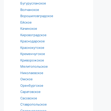
Бугурусланское
Волчанское
Ворошиловградское
Ейское
Качинское
Кировоградское
Краснодарское
Краснокутское
Кременчугское
Криворожское
Мелитопольское
Николаевское
Омское
Оренбургское
Саратовское
Сасовское
Ставропольское
Сталинградское