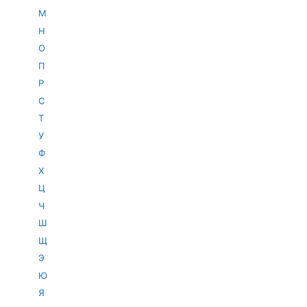
М
Н
О
П
Р
С
Т
У
Ф
Х
Ц
Ч
Ш
Щ
Э
Ю
Я