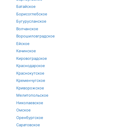
Батайское
Борисоглебское
Бугурусланское
Волчанское
Ворошиловградское
Ейское
Качинское
Кировоградское
Краснодарское
Краснокутское
Кременчугское
Криворожское
Мелитопольское
Николаевское
Омское
Оренбургское
Саратовское