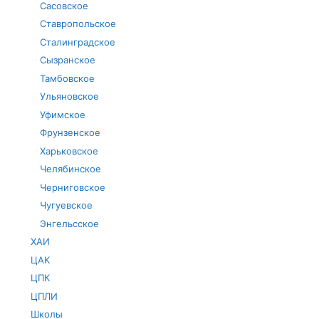
Сасовское
Ставропольское
Сталинградское
Сызранское
Тамбовское
Ульяновское
Уфимское
Фрунзенское
Харьковское
Челябинское
Черниговское
Чугуевское
Энгельсское
ХАИ
ЦАК
ЦПК
ЦПЛИ
Школы