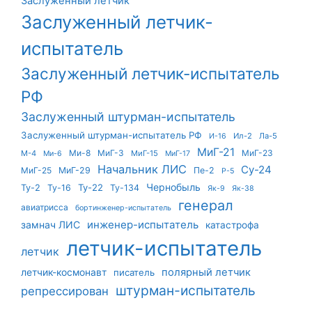
Заслуженный летчик
Заслуженный летчик-
испытатель
Заслуженный летчик-испытатель
РФ
Заслуженный штурман-испытатель
Заслуженный штурман-испытатель РФ
Ил-2
Ла-5
И-16
МиГ-21
Ми-8
МиГ-3
МиГ-23
М-4
МиГ-15
Ми-6
МиГ-17
Начальник ЛИС
Су-24
МиГ-25
МиГ-29
Пе-2
Р-5
Чернобыль
Ту-22
Ту-2
Ту-16
Ту-134
Як-9
Як-38
генерал
авиатрисса
бортинженер-испытатель
инженер-испытатель
замнач ЛИС
катастрофа
летчик-испытатель
летчик
летчик-космонавт
полярный летчик
писатель
штурман-испытатель
репрессирован