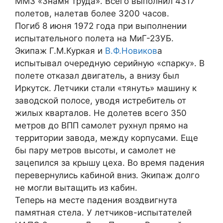
ММЗ «Знамя труда». Всего выполнил 4317
полетов, налетав более 3200 часов.
Погиб 8 июня 1972 года при выполнении
испытательного полета на МиГ-23УБ.
Экипаж Г.М.Куркая и
В.Ф.Новиков
а
испытывал очередную серийную «спарку». В
полете отказал двигатель, а внизу был
Иркутск. Летчики стали «тянуть» машину к
заводской полосе, уводя истребитель от
жилых кварталов. Не долетев всего 350
метров до ВПП самолет рухнул прямо на
территории завода, между корпусами. Еще
бы пару метров высоты, и самолет не
зацепился за крышу цеха. Во время падения
перевернулись кабиной вниз. Экипаж долго
не могли вытащить из кабин.
Теперь на месте падения воздвигнута
памятная стела. У летчиков-испытателей