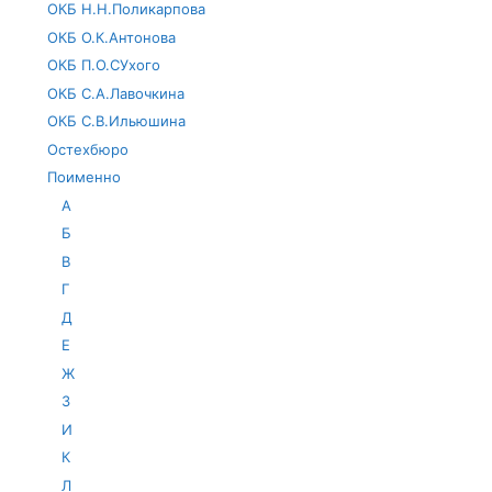
ОКБ Н.Н.Поликарпова
ОКБ О.К.Антонова
ОКБ П.О.СУхого
ОКБ С.А.Лавочкина
ОКБ С.В.Ильюшина
Остехбюро
Поименно
А
Б
В
Г
Д
Е
Ж
З
И
К
Л