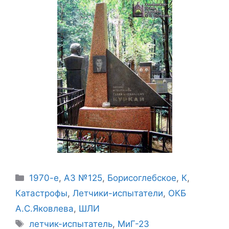
Рубрики
1970-е
,
АЗ №125
,
Борисоглебское
,
К
,
Катастрофы
,
Летчики-испытатели
,
ОКБ
А.С.Яковлева
,
ШЛИ
Метки
летчик-испытатель
,
МиГ-23