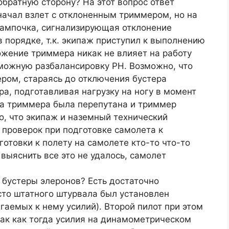
обратную сторону? На этот вопрос ответ
начал взлет с отклоненным триммером, но на
лампочка, сигнализирующая отклонение
в порядке, т.к. экипаж приступил к выполнению
ожение триммера никак не влияет на работу
зможную разбалансировку РН. Возможно, что
ром, стараясь до отключения бустера
ра, подготавливая нагрузку на ногу в момент
ка триммера была перепутана и триммер
о, что экипаж и наземный технический
 проверок при подготовке самолета к
готовки к полету на самолете кто-то что-то
 выяснить все это не удалось, самолет
бустеры элеронов? Есть достаточно
сто штатного штурвала был установлен
аемых к нему усилий). Второй пилот при этом
так как тогда усилия на динамометрическом