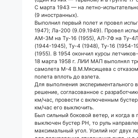
С марта 1943 — на летно-испытательн
(9 иностранных).
Выполнил первый полет и провел испыт
1947); Ла-200 (9.09.1949). Провел испы
АМ-3М на Ту-16 (1955), АЛ-7Ф на Ту-4Л
(1944-1945), Ту-4 (1948), Ту-16 (1954-
(1955). В 1954 окончил курсы летчико
18 марта 1958 г. ЛИИ МАП выполнял т
самолета М-4 В.М.Мясищева с отказом
полета вплоть до взлета.
Для выполнения экспериментального в
решение, согласованное с разработчико
км/час, провести с включенным бустер
км/час его выключить.
Был сильный боковой ветер, и когда в 
выключен бустер РН, то руль направл
максимальный угол. Усилий ног двух л