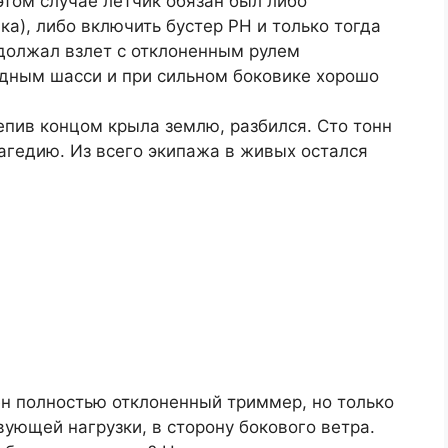
этом случае летчик обязан был либо
ка), либо включить бустер РН и только тогда
должал взлет с отклоненным рулем
едным шасси и при сильном боковике хорошо
епив концом крыла землю, разбился. Сто тонн
агедию. Из всего экипажа в живых остался
н полностью отклоненный триммер, но только
вующей нагрузки, в сторону бокового ветра.