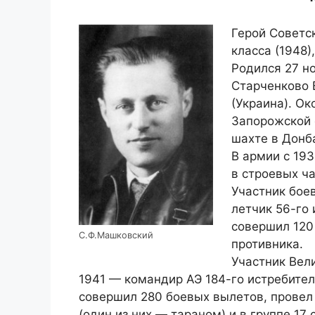
Герой Советск
класса (1948),
Родился 27 н
Старченково 
(Украина). Ок
Запорожской 
шахте в Донб
В армии с 19
в строевых ча
Участник бое
летчик 56-го 
совершил 120
С.Ф.Машковский
противника.
Участник Вел
1941 — командир АЭ 184-го истребител
совершил 280 боевых вылетов, провел 
(один из них — тараном) и в группе 17