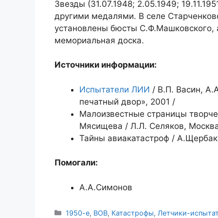
Звезды (31.07.1948; 2.05.1949; 19.11.19
другими медалями. В селе Старченков
установлены бюсты С.Ф.Машковского, а
мемориальная доска.
Источники информации:
Испытатели ЛИИ
/ В.П. Васин, А
печатный двор», 2001 /
Малоизвестные страницы творчес
Мясищева / Л.Л. Селяков, Москва
Тайны авиакатастроф / А.Щербак
Помогали:
А.А.Симонов
Рубрики
1950-е
,
ВОВ
,
Катастрофы
,
Летчики-испыта