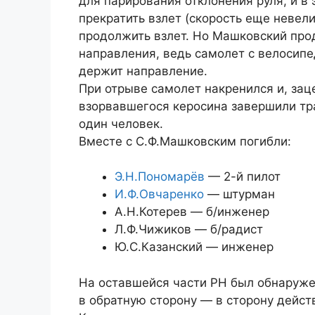
для парирования отклонения руля, и в 
прекратить взлет (скорость еще невели
продолжить взлет. Но Машковский про
направления, ведь самолет с велосип
держит направление.
При отрыве самолет накренился и, зац
взорвавшегося керосина завершили тр
один человек.
Вместе с С.Ф.Машковским погибли:
Э.Н.Пономарёв
— 2-й пилот
И.Ф.Овчаренко
— штурман
А.Н.Котерев — б/инженер
Л.Ф.Чижиков — б/радист
Ю.С.Казанский — инженер
На оставшейся части РН был обнаруже
в обратную сторону — в сторону дейст