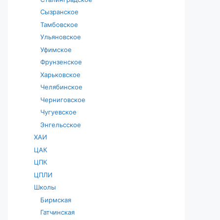
Сызранское
Тамбовское
Ульяновское
Уфимское
Фрунзенское
Харьковское
Челябинское
Черниговское
Чугуевское
Энгельсское
ХАИ
ЦАК
ЦПК
ЦПЛИ
Школы
Бирмская
Гатчинская