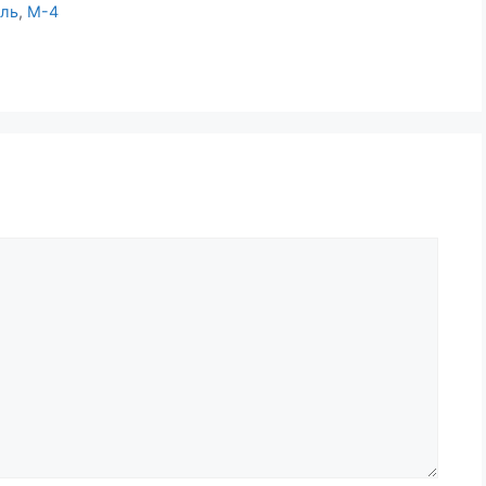
ель
,
М-4