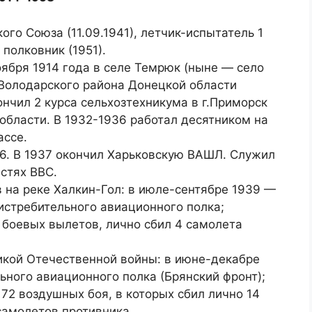
ого Союза (11.09.1941), летчик-испытатель 1
 полковник (1951).
оября 1914 года в селе Темрюк (ныне — село
Володарского района Донецкой области
ончил 2 курса сельхозтехникума в г.Приморск
области. В 1932-1936 работал десятником на
ассе.
36. В 1937 окончил Харьковскую ВАШЛ. Служил
стях ВВС.
в на реке Халкин-Гол: в июле-сентябре 1939 —
истребительного авиационного полка;
 боевых вылетов, лично сбил 4 самолета
икой Отечественной войны: в июне-декабре
ьного авиационного полка (Брянский фронт);
72 воздушных боя, в которых сбил лично 14
 самолетов противника.