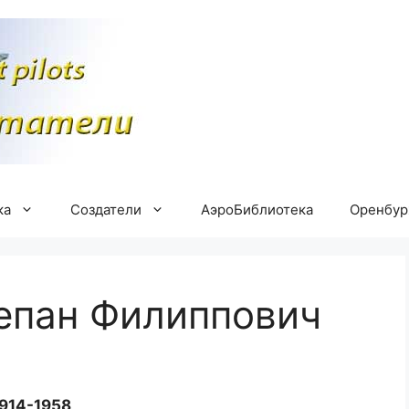
ка
Создатели
АэроБиблиотека
Оренбу
епан Филиппович
914-1958