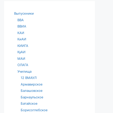
Выпускники
ВВА
ВВИА
КАИ
КиАИ
КИИГА
КуАИ
МАИ
ОЛАГА
Училища
12 ВМАУЛ
Армавирское
Балашовское
Барнаульское
Батайское
Борисоглебское