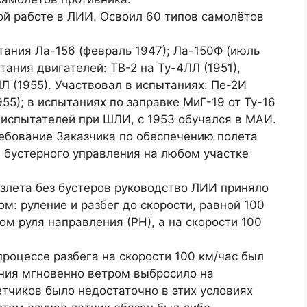
ой работе в ЛИИ. Освоил 60 типов самолётов
ания Ла-156 (февраль 1947); Ла-150Ф (июль
тания двигателей: ТВ-2 на Ту-4ЛЛ (1951),
Л (1955). Участвовал в испытаниях: Пе-2И
1955); в испытаниях по заправке МиГ-19 от Ту-16
в-испытателей при ШЛИ, с 1953 обучался в МАИ.
ребование Заказчика по обеспечению полета
 бустерного управления на любом участке
злета без бустеров руководство ЛИИ приняло
м: руление и разбег до скорости, равной 100
ом руля направления (РН), а на скорости 100
процессе разбега на скорости 100 км/час был
ения мгновенно ветром выбросило на
етчиков было недостаточно в этих условиях