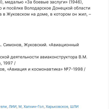
51), медалью «За боевые заслуги» (1946),
о и посёлке Володарское Донецкой области
 в Жуковском на доме, в котором он жил, –
.А. Симонов, Жуковский. «Авиационный
кой деятельности авиаконструктора В.М.
, 1997 /
ов, «Авиация и космонавтика» №7-1998 /
тели
,
ЛИИ
,
М
,
Халхин-Гол
,
Харьковское
,
ШЛИ