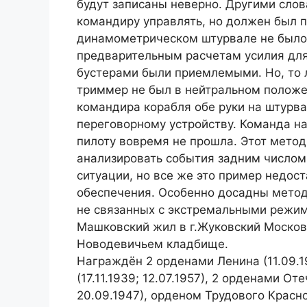
будут записаны неверно. Другими слов
командиру управлять, но должен был 
динамометрическом штурвале не было 
предварительным расчетам усилия дл
бустерами были приемлемыми. Но, то ли
триммер не был в нейтральном положе
командира корабля обе руки на штурва
переговорному устройству. Команда н
пилоту вовремя не прошла. Этот метод
анализировать события задним числом
ситуации, но все же это пример недо
обеспечения. Особенно досадны метод
не связанных с экстремальными режима
Машковский жил в г.Жуковский Московс
Новодевичьем кладбище.
Награждён 2 орденами Ленина (11.09.1
(17.11.1939; 12.07.1957), 2 орденами О
20.09.1947), орденом Трудового Красно