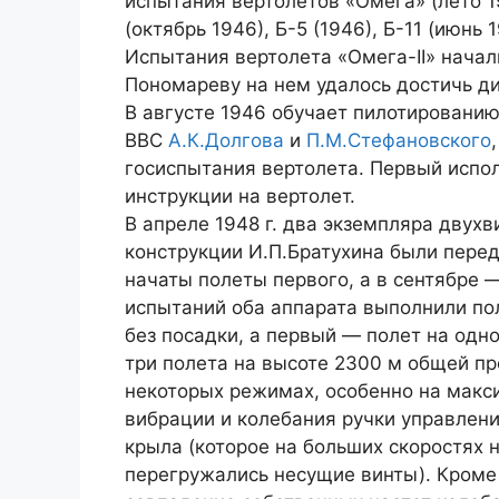
испытания вертолетов «Омега» (лето 19
(октябрь 1946), Б-5 (1946), Б-11 (июнь 1
Испытания вертолета «Омега-II» начал
Пономареву на нем удалось достичь ди
В августе 1946 обучает пилотировани
ВВС
А.К.Долгова
и
П.М.Стефановского
госиспытания вертолета. Первый испол
инструкции на вертолет.
В апреле 1948 г. два экземпляра двухв
конструкции И.П.Братухина были перед
начаты полеты первого, а в сентябре —
испытаний оба аппарата выполнили по
без посадки, а первый — полет на одн
три полета на высоте 2300 м общей пр
некоторых режимах, особенно на макси
вибрации и колебания ручки управлени
крыла (которое на больших скоростях 
перегружались несущие винты). Кроме