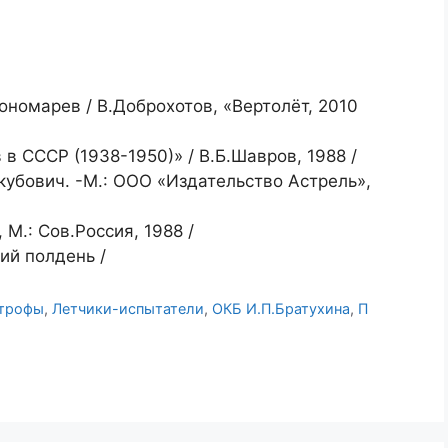
номарев / В.Доброхотов, «Вертолёт, 2010
в СССР (1938-1950)» / В.Б.Шавров, 1988 /
кубович. -М.: ООО «Издательство Астрель»,
 М.: Сов.Россия, 1988 /
ий полдень /
строфы
,
Летчики-испытатели
,
ОКБ И.П.Братухина
,
П