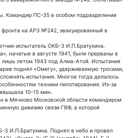
ы. Командир ПС-35 в особом подразделении
с фронта на АРЗ №242, эвакуированный в
етчик-испытатель ОКБ-3 И.П.Братухина.
», начатые в августе 1941, были прерваны в
 лишь летом 1943 под Алма-Атой. Испытания
марев поднял «Омегу», удерживаемую тросами,
усложнять испытания. Многое тогда делалось
особенностям техники пилотирования. Из-за
евышала 10-15 мин.
н в Мячково Московской области командиром
менную дивизию связи ГВФ, в которой
-3 И.П.Братухина. Поднял в небо и провел