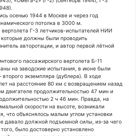
43), «Омега-2» (Г-2) (сентябрь 1944), Г-3
948).
ись осенью 1944 в Москве и через год
намического потолка в 3000 м.
ю вертолета Г-3 летчиков-испытателей НИИ
, которые должны были проводить
нитель авторотации, и автор первой лётной
интового пассажирского вертолета Б-11
аны на заводские испытания, в июне были
 второго экземпляра (дублера). В ходе
лет на расстояние 80 км с возвращением назад
ом двигателе продолжительностью 47 мин и
одолжительностью 2 ч 46 мин. Правда, на
мальной скорости на высоте, возникали
я, что объяснялось малым углом установки
не давало должной подъемной силы, из-за чего
 того, было достоверно установлено