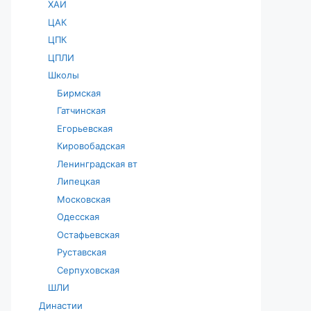
ХАИ
ЦАК
ЦПК
ЦПЛИ
Школы
Бирмская
Гатчинская
Егорьевская
Кировобадская
Ленинградская вт
Липецкая
Московская
Одесская
Остафьевская
Руставская
Серпуховская
ШЛИ
Династии