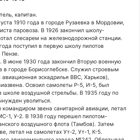
ель, капитан.
уста 1910 года в городе Рузаевка в Мордовии,
иста паровоза. В 1926 закончил школу-
ботал слесарем на железнодорожной станции.
 года поступил в первую школу пилотов
 Пензе.
9. В июне 1930 года закончил Вторую военную
в в городе Борисоглебске. Служил строевым
 авиационная эскадрилья ВВС, Харьков),
иазвена. Освоил самолеты Р-5, И-5, был
в школе воздушной стрельбы. В 1935 году по
ынужден уволиться.
л командиром звена санитарной авиации, летал
С-1, У-2. В 1938 году перешел пилотом-
нского воздушного флота (Тамбов). Затем
, летал на самолетах Ут-2, Ут-1, К-5.
кого авиаремонтного завода №242. Облетывал