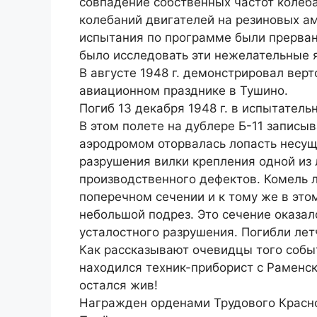
совпадение собственных частот колеба
колебаний двигателей на резиновых ам
испытания по программе были прерван
было исследовать эти нежелательные 
В августе 1948 г. демонстрировал верт
авиационном празднике в Тушино.
Погиб 13 декабря 1948 г. в испытатель
В этом полете на дублере Б-11 записы
аэродромом оторвалась лопасть несущ
разрушения вилки крепления одной из 
производственного дефектов. Комель л
поперечном сечении и к тому же в это
небольшой подрез. Это сечение оказал
усталостного разрушения. Погибли лет
Как рассказывают очевидцы того собы
находился техник-приборист с Раменск
остался жив!
Награжден орденами Трудового Красног