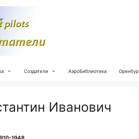
ка
Создатели
АэроБиблиотека
Оренбу
тантин Иванович
910-1948