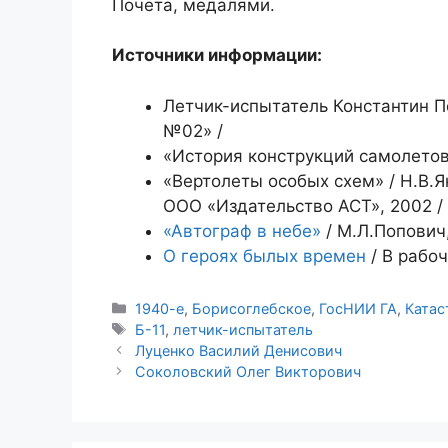
Почёта, медалями.
Источники информации:
Летчик-испытатель Константин По
№02» /
«История конструкций самолетов 
«Вертолеты особых схем» / Н.В.Я
ООО «Издательство АСТ», 2002 /
«Автограф в небе»
/ М.Л.Попович,
О героях былых времен
/ В рабоч
Рубрики
1940-е
,
Борисоглебское
,
ГосНИИ ГА
,
Ката
Метки
Б-11
,
летчик-испытатель
Луценко Василий Денисович
Соколовский Олег Викторович