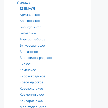
Училища
12 ВМАУЛ
Армавирское
Балашовское
Барнаульское
Батайское
Борисоглебское
Бугурусланское
Волчанское
Ворошиловградское
Ейское
Качинское
Кировоградское
Краснодарское
Краснокутское
Кременчугское
Криворожское
Мелитопольское