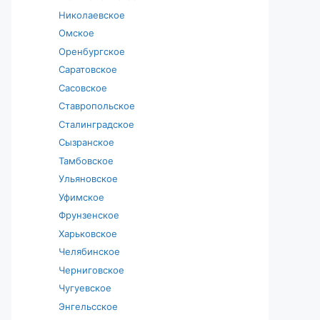
Николаевское
Омское
Оренбургское
Саратовское
Сасовское
Ставропольское
Сталинградское
Сызранское
Тамбовское
Ульяновское
Уфимское
Фрунзенское
Харьковское
Челябинское
Черниговское
Чугуевское
Энгельсское