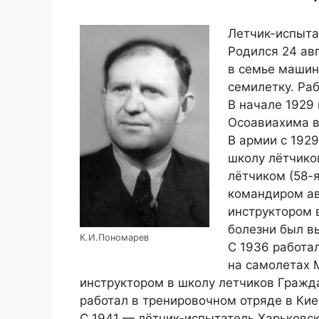
Летчик-испытат
Родился 24 авг
в семье машин
семилетку. Ра
В начале 1929
Осоавиахима в
В армии с 192
школу лётчико
лётчиком (58-я
командиром ав
инструктором 
болезни был в
К.И.Пономарев
С 1936 работа
на самолетах М
инструктором в школу летчиков Гражда
работал в тренировочном отряде в Киеве
С 1941 — лётчик-испытатель Харьковс