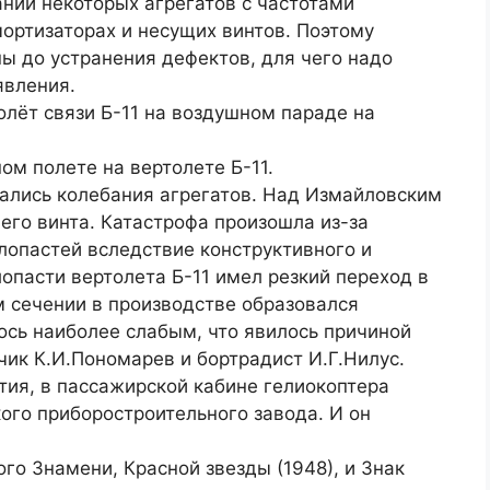
ний некоторых агрегатов с частотами
ортизаторах и несущих винтов. Поэтому
ы до устранения дефектов, для чего надо
явления.
олёт связи Б-11 на воздушном параде на
ном полете на вертолете Б-11.
вались колебания агрегатов. Над Измайловским
его винта. Катастрофа произошла из-за
лопастей вследствие конструктивного и
опасти вертолета Б-11 имел резкий переход в
м сечении в производстве образовался
ось наиболее слабым, что явилось причиной
чик К.И.Пономарев и бортрадист И.Г.Нилус.
тия, в пассажирской кабине гелиокоптера
ого приборостроительного завода. И он
о Знамени, Красной звезды (1948), и Знак