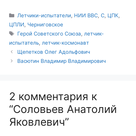
Рубрики
Летчики-испытатели
,
НИИ ВВС
,
С
,
ЦПК
,
ЦПЛИ
,
Черниговское
Метки
Герой Советского Союза
,
летчик-
испытатель
,
летчик-космонавт
Щепетков Олег Адольфович
Васютин Владимир Владимирович
2 комментария к
“Соловьев Анатолий
Яковлевич”