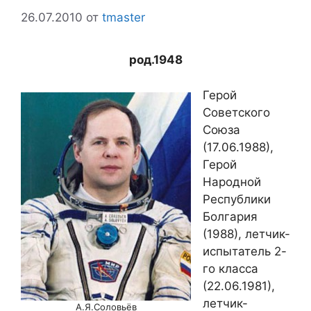
26.07.2010
от
tmaster
род.1948
Герой
Советского
Союза
(17.06.1988),
Герой
Народной
Республики
Болгария
(1988), летчик-
испытатель 2-
го класса
(22.06.1981),
летчик-
А.Я.Соловьёв