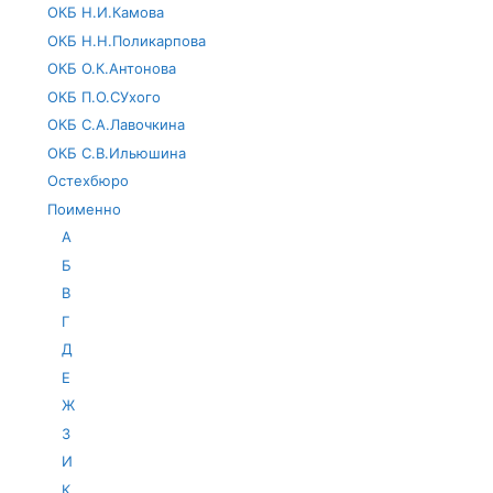
ОКБ Н.И.Камова
ОКБ Н.Н.Поликарпова
ОКБ О.К.Антонова
ОКБ П.О.СУхого
ОКБ С.А.Лавочкина
ОКБ С.В.Ильюшина
Остехбюро
Поименно
А
Б
В
Г
Д
Е
Ж
З
И
К