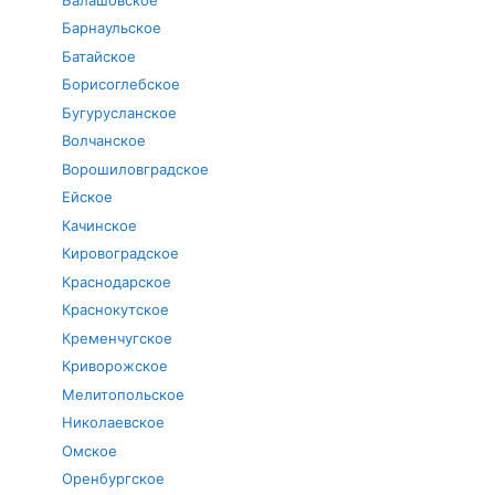
Барнаульское
Батайское
Борисоглебское
Бугурусланское
Волчанское
Ворошиловградское
Ейское
Качинское
Кировоградское
Краснодарское
Краснокутское
Кременчугское
Криворожское
Мелитопольское
Николаевское
Омское
Оренбургское