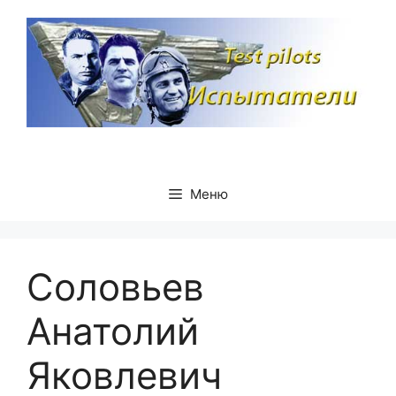
Перейти
к
содержимому
Меню
Соловьев
Анатолий
Яковлевич