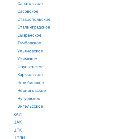
Саратовское
Сасовское
Ставропольское
Сталинградское
Сызранское
Тамбовское
Ульяновское
Уфимское
Фрунзенское
Харьковское
Челябинское
Черниговское
Чугуевское
Энгельсское
ХАИ
ЦАК
ЦПК
ЦПЛИ