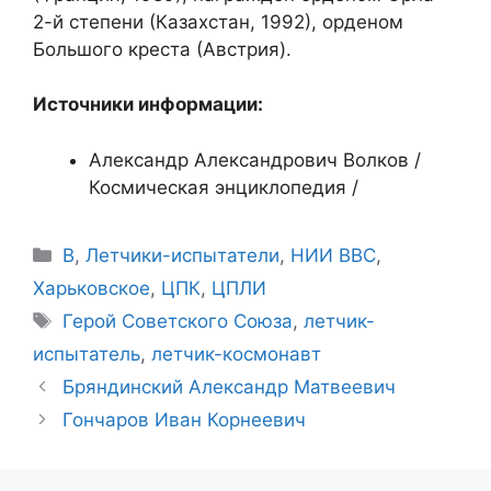
2-й степени (Казахстан, 1992), орденом
Большого креста (Австрия).
Источники информации:
Александр Александрович Волков /
Космическая энциклопедия /
Рубрики
В
,
Летчики-испытатели
,
НИИ ВВС
,
Харьковское
,
ЦПК
,
ЦПЛИ
Метки
Герой Советского Союза
,
летчик-
испытатель
,
летчик-космонавт
Бряндинский Александр Матвеевич
Гончаров Иван Корнеевич