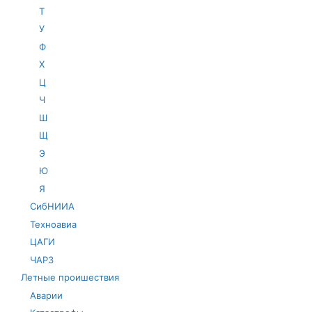
Т
У
Ф
Х
Ц
Ч
Ш
Щ
Э
Ю
Я
СибНИИА
Техноавиа
ЦАГИ
ЧАРЗ
Летные проишествия
Аварии