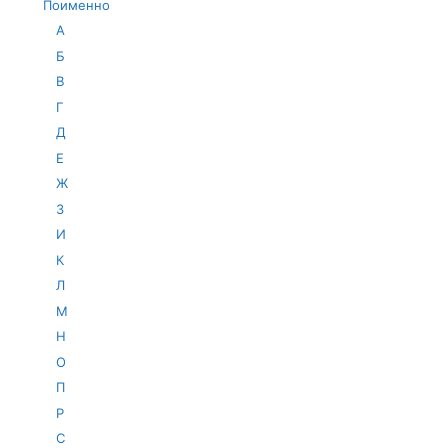
Поименно
А
Б
В
Г
Д
Е
Ж
З
И
К
Л
М
Н
О
П
Р
С