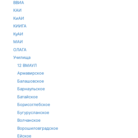
ВВИА
КАИ
КиАИ
КИИГА
КуАИ
МАИ
ОЛАГА
Училища
12 ВМАУЛ
Армавирское
Балашовское
Барнаульское
Батайское
Борисоглебское
Бугурусланское
Волчанское
Ворошиловградское
Ейское