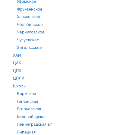
Уфимское
Фрунзенское
Харьковское
Челябинское
Черниговское
Чугуевское
Энгельсское
ХАИ
ЦАК
ЦПК
ЦПЛИ
Школы
Бирмская
Гатчинская
Егорьевская
Кировобадская
Ленинградская вт
Липецкая